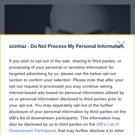
szinhaz -
Do Not Process My Personal Information
If you wish to opt-out of the sale, sharing to third parties, or
processing of your personal or sensitive information for
targeted advertising by us, please use the below opt-out
section to confirm your selection. Please note that after your
opt-out request is processed you may continue seeing
interest-based ads based on personal information utilized by
us or personal information disclosed to third parties prior to
"
Khan
a próba közben esett össze, a rendező,
Rocky
your opt-out. You may separately opt-out of the further
Rodriguez jr.
nyomban megpróbálta újraéleszteni"
disclosure of your personal information by third parties on the
- idézte fel a szóvivő a hétfőn bekövetkezett
IAB’s list of downstream participants. This information may
tragédiát. A színészt a helyszínre érkező mentőknek
also be disclosed by us to third parties on the
IAB’s List of
sem sikerült megmentenie. Halálának oka egyelőre
Downstream Participants
that may further disclose it to other