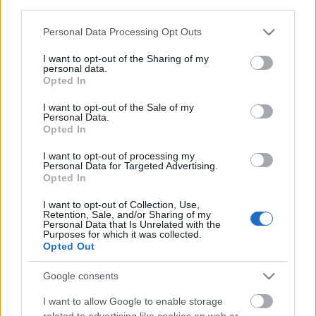
ismeretlen.
third parties.
Please note that this website/app uses one or more Google
Personal Data Processing Opt Outs
services and may gather and store information including but
Az előadást csütörtöktől kezdték volna játszani a The
not limited to your visit or usage behaviour. You may click to
I want to opt-out of the Sharing of my
Rag Factoryban. A szóvivő szerint talán szombaton
personal data.
grant or deny consent to Google and its third-party tags to
megtarthatják a bemutatót, ha időben találnak
Opted In
use your data for below specified purposes in below Google
beugró színészt a szerepre.
consent section.
I want to opt-out of the Sale of my
Personal Data.
Opted In
Bonfils
olyan nagyszabású akciófilmekben játszott
kisebb szerepeket a filmvásznon, mint a
Daniel
I want to opt-out of processing my
Personal Data for Targeted Advertising.
Craiggel
forgatott
Skyfall
, a
Lara Coft: Tomb Raider -
Opted In
Az élet bölcsője
, a
Sky kapitány és a holnap világa
, a
Batman: Kezdődik!
vagy a
Star Wars I. rész: Baljós
I want to opt-out of Collection, Use,
Retention, Sale, and/or Sharing of my
árnya
k, amelyben egy jedit alakított.
Personal Data that Is Unrelated with the
Purposes for which it was collected.
Opted Out
Google consents
Forrás: MTI
I want to allow Google to enable storage
related to advertising like cookies on web or