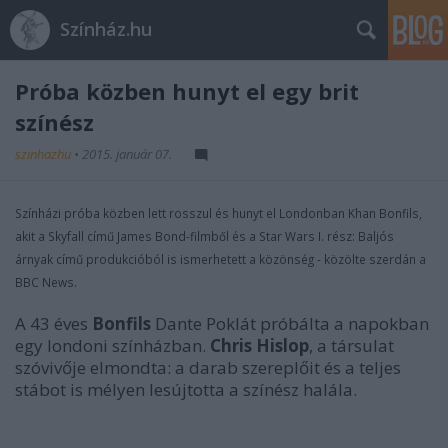
Színház.hu
Próba közben hunyt el egy brit
színész
szinhazhu
•
2015. január 07.
Színházi próba közben lett rosszul és hunyt el Londonban Khan Bonfils,
akit a Skyfall című James Bond-filmből és a Star Wars I. rész: Baljós
árnyak című produkcióból is ismerhetett a közönség - közölte szerdán a
BBC News.
A 43 éves
Bonfils
Dante Poklát próbálta a napokban
egy londoni színházban.
Chris Hislop
, a társulat
szóvivője elmondta: a darab szereplőit és a teljes
stábot is mélyen lesújtotta a színész halála.