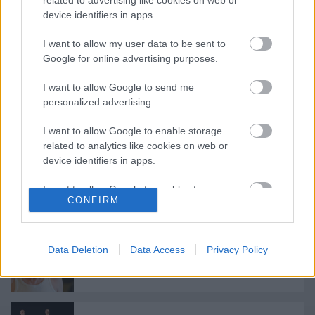
device identifiers in apps.
I want to allow my user data to be sent to
Google for online advertising purposes.
I want to allow Google to send me
personalized advertising.
I want to allow Google to enable storage
Ajánlott bejegyzések:
related to analytics like cookies on web or
device identifiers in apps.
Indul az e-Trafó online programsorozat
I want to allow Google to enable storage
CONFIRM
related to functionality of the website or app.
I want to allow Google to enable storage
related to personalization.
Data Deletion
Data Access
Privacy Policy
Augusztusban jön az év legvidámabb
hete
I want to allow Google to enable storage
related to security, including authentication
functionality and fraud prevention, and other