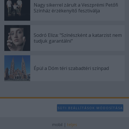
user protection.
Nagy sikerrel zárult a Veszprémi Petőfi
Színház érzékenyítő fesztiválja
Sodró Eliza: "Színészként a katarzist nem
tudjuk garantálni"
Épül a Dóm téri szabadtéri színpad
SÜTI BEÁLLÍTÁSOK MÓDOSÍTÁSA
mobil
|
teljes