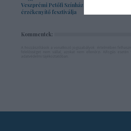
Veszprémi Petőfi Színház
érzékenyítő fesztiválja
Kommentek:
A hozzászólások a
vonatkozó jogszabályok
értelmében felhaszná
felelősséget nem vállal, azokat nem ellenőrzi. Kifogás eseté
adatvédelmi tájékoztatóban
.