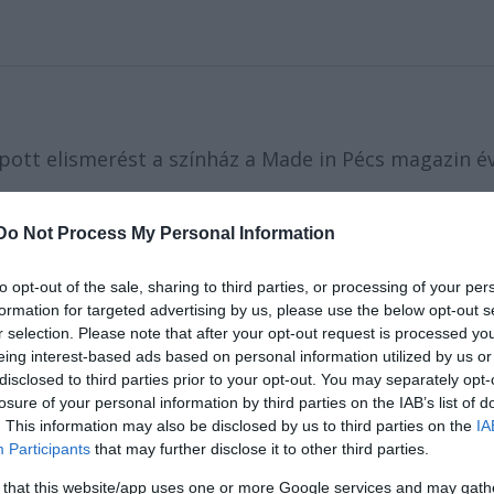
ott elismerést a színház a Made in Pécs magazin é
Do Not Process My Personal Information
ben féltucat előadást állított színpadra Pécsett, a
ányos kőszínházról van szó: elsősorban független
to opt-out of the sale, sharing to third parties, or processing of your per
s díjazott előadásait mutatták be. Pécsre látogatott
formation for targeted advertising by us, please use the below opt-out s
adon mutatta be Agota Kristof
A nagy füzet
című
r selection. Please note that after your opt-out request is processed y
áz és a Forte Társulat közös előadásban, az Orlai
eing interest-based ads based on personal information utilized by us or
regényét,
A csemegepultos naplóját
adta elő.
disclosed to third parties prior to your opt-out. You may separately opt-
losure of your personal information by third parties on the IAB’s list of
. This information may also be disclosed by us to third parties on the
IA
Participants
that may further disclose it to other third parties.
 that this website/app uses one or more Google services and may gath