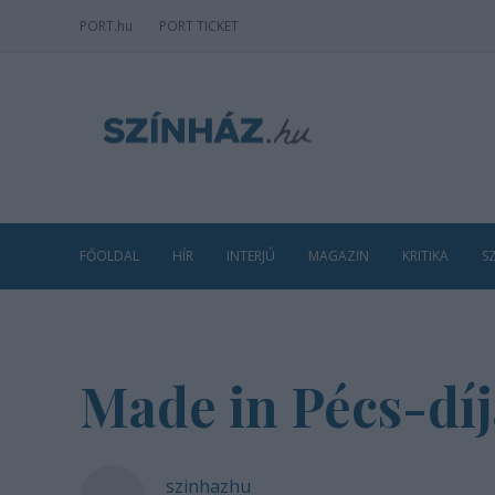
PORT
.hu
PORT TICKET
FŐOLDAL
HÍR
INTERJÚ
MAGAZIN
KRITIKA
S
Made in Pécs-díj
szinhazhu