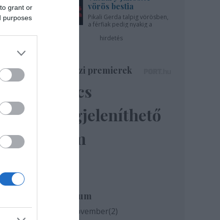
vörös bestia
to grant or
Pikali Gerda talpig vörösben,
ed purposes
a férfiak pedig nyakig a
pácban - az Újszínházban!
hirdetés
Színházi premierek
Nincs
megjeleníthető
elem
Archívum
2020 november
(
2
)