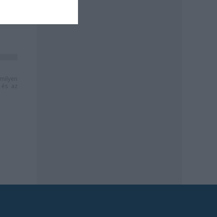
milyen
és az