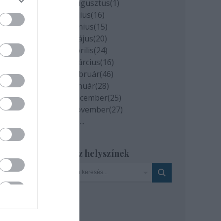
2020 augusztus
(
1
)
ap.hu
2020 július
(
16
)
2020 június
(
15
)
2020 május
(
20
)
2020 április
(
24
)
2020 március
(
16
)
2020 február
(
46
)
2020 január
(
28
)
2019 december
(
25
)
2019 november
(
27
)
Tovább
...
Szinház helyszínek