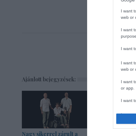
Google 
I want t
web or d
I want t
purpose
I want 
I want t
web or d
Ajánlott bejegyzések:
I want t
or app.
I want t
I want t
authenti
Nagy sikerrel zárult a
Akárki a