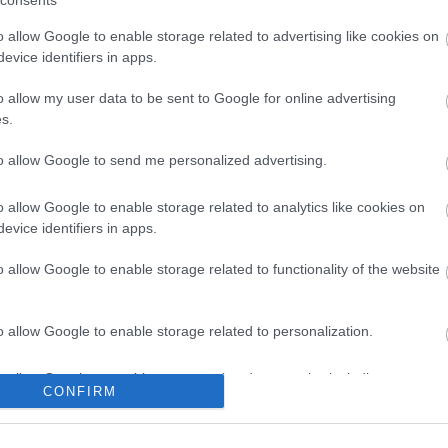
consents
forrás: pecsinapil
o allow Google to enable storage related to advertising like cookies on
evice identifiers in apps.
o allow my user data to be sent to Google for online advertising
s.
to allow Google to send me personalized advertising.
o allow Google to enable storage related to analytics like cookies on
evice identifiers in apps.
o allow Google to enable storage related to functionality of the website
o allow Google to enable storage related to personalization.
o allow Google to enable storage related to security, including
CONFIRM
cation functionality and fraud prevention, and other user protection.
 Dóm téren
Sodró Eliza: "Színészként a