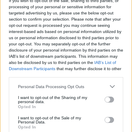
If you wish to opt-out of the sale, sharing to third parties, or
processing of your personal or sensitive information for
targeted advertising by us, please use the below opt-out
section to confirm your selection. Please note that after your
opt-out request is processed you may continue seeing
interest-based ads based on personal information utilized by
us or personal information disclosed to third parties prior to
your opt-out. You may separately opt-out of the further
disclosure of your personal information by third parties on the
IAB’s list of downstream participants. This information may
also be disclosed by us to third parties on the
IAB’s List of
Downstream Participants
that may further disclose it to other
Kölcsönveszi barátnője, Vadász Frici nevét, és mint
third parties.
érettségiző fiatalember, útitársul szegődik a
sértődött dánhoz, együtt utaznak Velencébe.
Please note that this website/app uses one or more Google
Personal Data Processing Opt Outs
Velencében aztán tovább bonyolódnak a szálak,
services and may gather and store information including but
hiszen a lagúnák között feltűnik a saját neve híján
not limited to your visit or usage behaviour. You may click to
I want to opt-out of the Sharing of my
Kelemen Katónak kiadott Vadász Frici, valamint Sas
personal data.
grant or deny consent to Google and its third-party tags to
Opted In
és Vas, a két kétbalkezes magánkopó, valamint
use your data for below specified purposes in below Google
Zolestyák, e két utóbbi dúsgazdag komornyikja is.
consent section.
I want to opt-out of the Sale of my
Végül a i-re maga Kelemen tápszergyáros teszi fel a
Personal Data.
Opted In
pontot, az egész díszes társaságot hazapenderítve