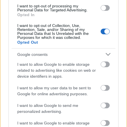
Budapestre. A gordiuszi csomót végül a szerelem
I want to opt-out of processing my
vágja ketté…
Personal Data for Targeted Advertising.
Opted In
I want to opt-out of Collection, Use,
Retention, Sale, and/or Sharing of my
Az előadásra felnőtt nézők 20 lejért, diákok és
Personal Data that Is Unrelated with the
Purposes for which it was collected.
nyugdíjasok 15 lejért válthatnak belépőket. A
Opted Out
színház ez alkalommal is meghirdeti csoportos
kedvezményét: mivel az előadással a 2014-es
Google consents
naptári évet búcsúztattuk, minden 14 megvásárolt
jegy után egyet ingyen kínálnak az érdeklődő
I want to allow Google to enable storage
csoportoknak.
related to advertising like cookies on web or
device identifiers in apps.
I want to allow my user data to be sent to
A kedvezmény a legalább 14 fős csoportok mellett a
Google for online advertising purposes.
14-ik, 114-ik, 214-ik stb. egyéni jegyvásárlóra is
I want to allow Google to send me
vonatkozik. Utóbbiak szintén ingyen juthatnak hozzá
personalized advertising.
egy-egy belépőhöz.
I want to allow Google to enable storage