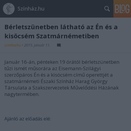
Színház.hu
Bérletszünetben látható az Én és a
kisöcsém Szatmárnémetiben
szinhazhu
•
2015. január 11.
Január 16-án, pénteken 19 órától bérletszünetben
tűzi ismét műsorára az Eisemann-Szilágyi
szerzőpáros Én és a kisöcsém című operettjét a
szatmárnémeti Északi Színház Harag György
Társulata a Szakszervezetek Művelődési Házának
nagytermében.
Ajánló az előadás elé: