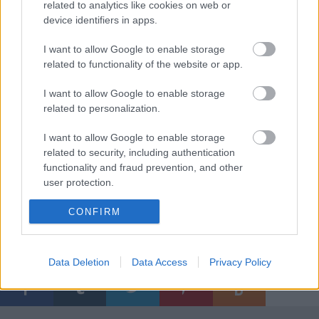
related to analytics like cookies on web or
Jegyet váltani a színház Horea úti jegypénztárában
device identifiers in apps.
lehet, minden hétköznap 10 és 17 óra között, vagy
interneten a biletmaster.ro jegyértékesítő
I want to allow Google to enable storage
rendszeren keresztül. További információkért a
related to functionality of the website or app.
0261-712106 telefonszámon vagy a
szervezes@harag.eu
e-mailcímen lehet érdeklődni.
I want to allow Google to enable storage
related to personalization.
I want to allow Google to enable storage
Forrás: Harag György Társulat
related to security, including authentication
functionality and fraud prevention, and other
user protection.
CONFIRM
Data Deletion
Data Access
Privacy Policy