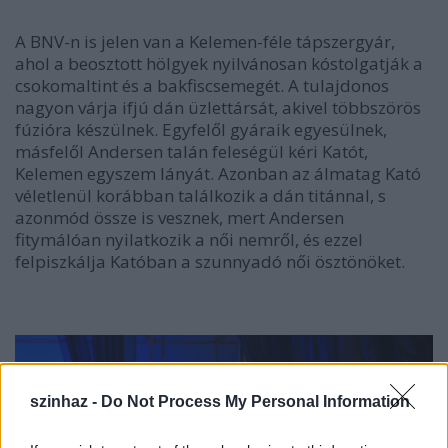
A BNV-n is jelen van a Kelemen-féle tápszergyár,
ahol a beosztott hölgyek nyilvánosan kóstolgatják a
csokomaltint és a bakfiscsemegét. A tulajdonos
nagyon várja ifjú dán üzlettársát, akivel többszörös
fúzióra készülnek. Egyfelől gyáraik egyesülnek,
másfelől Andersen talán feleségül kéri Katót,
Kelemen egyszem lányát. Azonban az álmatag Kató
véletlenül korábban találkozik a dán titánnal, s
azonmód össze is vesznek, mert Andersen
fitymálóan nyilatkozik a női nemről, és ezzel
felpiszkálja Katóban a szunnyadó női ösztönöket.
szinhaz -
Do Not Process My Personal Information