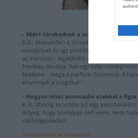
authenti
Fotó
- Miért törekednek a szereplők ennyire a
D.B.: Alapvetően a társadalom jómódú réteg
mozdulnak és így próbálják fűszerezni minde
az életükön - legalábbis addig, amíg teheti
Feydeau darabja. Van egy szép szövegrészem
Madame - maga a parfüm. Esszencia. A háza
elnyomjuk a szagokat."
- Hogyan lehet azonosulni ezekkel a figur
K. R.: Mindig eszembe jut egy képzőművész
lényeg, hogy komolyan kell venni. Nem halá
vakbélgyulladást.
További képek az előadásból: