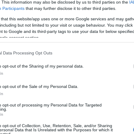
. This information may also be disclosed by us to third parties on the
IA
Participants
that may further disclose it to other third parties.
 that this website/app uses one or more Google services and may gath
 felesége után "kotorászik". A Jászai Mari
including but not limited to your visit or usage behaviour. You may click 
eorges Feydeau
A hülyéje
című bohózatának férfi
 to Google and its third-party tags to use your data for below specifi
t
meséltek.
ogle consent section.
l Data Processing Opt Outs
nt egy hagyományos vígjátéki alakítás?
s emberek vannak, akik helyzetekbe kerülnek,
o opt-out of the Sharing of my personal data.
In
. Ezeket próbálják megoldani különféle módokon,
arakterem esetében: egyetlen pillanat alatt egy ke
o opt-out of the Sale of my Personal Data.
 a feleségem után. Tizedmásodpercig belegondolo
In
el, mindenkinek jobb lesz így. Talán a sebesség, a
to opt-out of processing my Personal Data for Targeted
a sebesség viszont nem sokban különbözik attól, ah
ing.
alansszal átugrunk egy-egy problémát, amin ha
In
k, vagy esetleg megakadna rajta az életünk, ha egy
o opt-out of Collection, Use, Retention, Sale, and/or Sharing
ersonal Data that Is Unrelated with the Purposes for which it
lected.