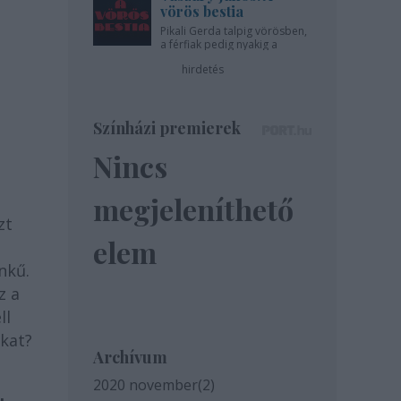
vörös bestia
Pikali Gerda talpig vörösben,
a férfiak pedig nyakig a
pácban - az Újszínházban!
hirdetés
Színházi premierek
Nincs
megjeleníthető
zt
elem
nkű.
z a
ll
ikat?
Archívum
2020 november
(
2
)