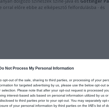
ányán dolgozó színészek színe-java és
Göttinger Pá
 orral előre ebbe az elképesztő felfordulásba - és
Do Not Process My Personal Information
to opt-out of the sale, sharing to third parties, or processing of your per
formation for targeted advertising by us, please use the below opt-out s
r selection. Please note that after your opt-out request is processed y
eing interest-based ads based on personal information utilized by us or
disclosed to third parties prior to your opt-out. You may separately opt-
losure of your personal information by third parties on the IAB’s list of