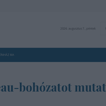
2026. augusztus 7., péntek
ZÍNHÁZ MA
deau-bohózatot muta