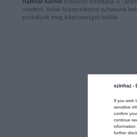
Hamvai Kornél
bravúros fordítása, a Tatab
rendező. Velük felszerelkezve zuhanunk bele
próbálunk meg kikecmeregni belőle.
szinhaz -
If you wish 
sensitive in
confirm you
continue se
information 
further disc