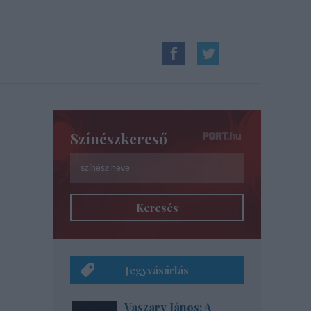
Színészkereső
Keresés
Jegyvásárlás
Vaszary János: A