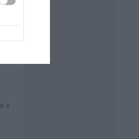
gig
az a