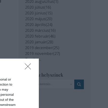
l
2020 augusztus
(
1
)
2020 július
(
16
)
2020 június
(
15
)
2020 május
(
20
)
2020 április
(
24
)
2020 március
(
16
)
2020 február
(
46
)
2020 január
(
28
)
2019 december
(
25
)
2019 november
(
27
)
Tovább
...
Szinház helyszínek
sonal or
ection to
ou may
 personal
out of the
 downstream