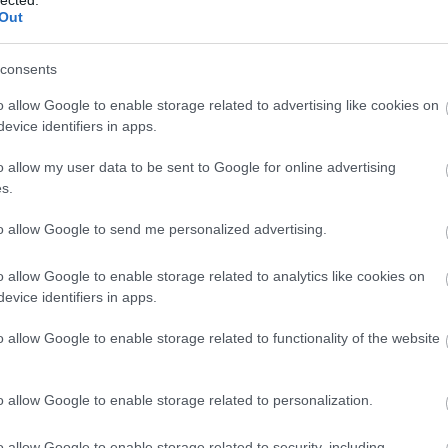
Out
urájának feleségét, akit az egész darab során szere
y mindig meghiúsul, és Pontagnac sosem jut el a
consents
és a végsőkig kitartó, biztos tudatában annak, hogy
o allow Google to enable storage related to advertising like cookies on
ahogy minden a legrosszabbul sül el a számára.
evice identifiers in apps.
o allow my user data to be sent to Google for online advertising
s.
to allow Google to send me personalized advertising.
o allow Google to enable storage related to analytics like cookies on
evice identifiers in apps.
o allow Google to enable storage related to functionality of the website
o allow Google to enable storage related to personalization.
o allow Google to enable storage related to security, including