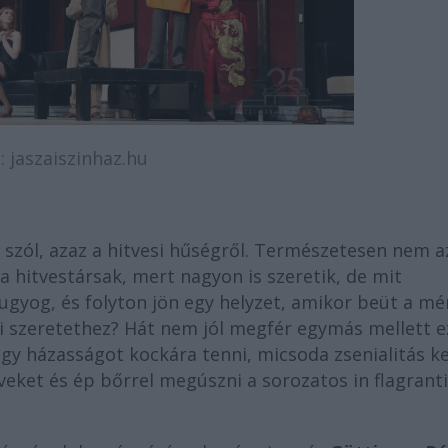
: jaszaiszinhaz.hu
 szól, azaz a hitvesi hűségről. Természetesen nem a
a hitvestársak, mert nagyon is szeretik, de mit
bugyog, és folyton jön egy helyzet, amikor beüt a mé
i szeretethez? Hát nem jól megfér egymás mellett e
gy házasságot kockára tenni, micsoda zsenialitás ke
veket és ép bőrrel megúszni a sorozatos in flagrant