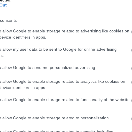
Out
február elején Londonban,
Nicole Scherzinger
átütő
consents
loyd Webber
szeretné tesztelni milyen fogadtatásra
o allow Google to enable storage related to advertising like cookies on
ggyőzné a kiadókat is arról, hogy a közönség vevő le
evice identifiers in apps.
o allow my user data to be sent to Google for online advertising
s.
erzinger
rendkívüli színpadi játékát és hangját
gismerheti.
„Szeretnénk a felújított Macskákat a Broad
to allow Google to send me personalized advertising.
ogy Nicole elvállalja ott is a szerepet. Ugyanis azt
yesült Államokban”
– mondta
Webber
, aki szerint az
o allow Google to enable storage related to analytics like cookies on
es lenne a színpadi karrierjére koncentrálni.
„Nicol
evice identifiers in apps.
olgoztam. Sok éve nem találkoztam hozzá hasonló
o allow Google to enable storage related to functionality of the website
rzője. A felújított, és decemberben a londoni West
-i visszatérését egyelőre hivatalosan nem jelente
.
o allow Google to enable storage related to personalization.
o allow Google to enable storage related to security, including