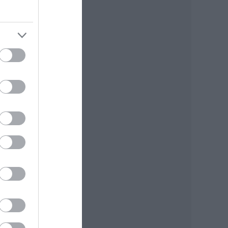
nne
wayra
e az
tték