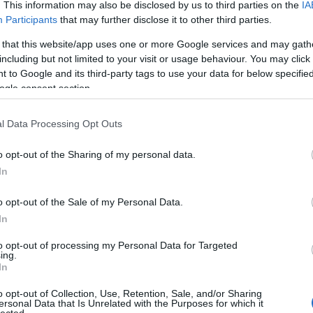
. This information may also be disclosed by us to third parties on the
IA
zatát.
„Mégse sikerült kiadatnom a dalt. A kiadók nem
Participants
that may further disclose it to other third parties.
 Macskák album meg nem jelenik”
– mondta a
 that this website/app uses one or more Google services and may gath
ezi, hogy idén karácsonyra a boltokban lesz az új Mac
including but not limited to your visit or usage behaviour. You may click 
 to Google and its third-party tags to use your data for below specifi
ogle consent section.
l Data Processing Opt Outs
o opt-out of the Sharing of my personal data.
In
o opt-out of the Sale of my Personal Data.
In
to opt-out of processing my Personal Data for Targeted
ing.
In
o opt-out of Collection, Use, Retention, Sale, and/or Sharing
ersonal Data that Is Unrelated with the Purposes for which it
lected.