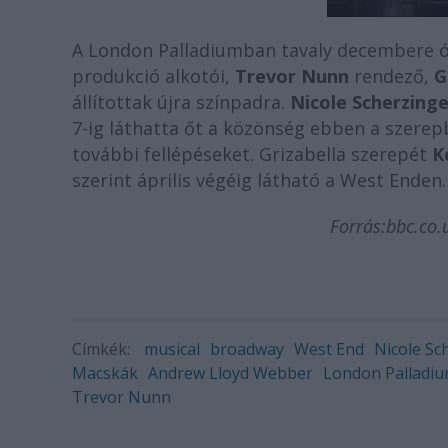
A London Palladiumban tavaly decembere óta
produkció alkotói,
Trevor Nunn
rendező,
G
állítottak újra színpadra.
Nicole Scherzinge
7-ig láthatta őt a közönség ebben a szerep
további fellépéseket. Grizabella szerepét
K
szerint április végéig látható a West Enden.
Forrás:bbc.co.
Címkék:
musical
broadway
West End
Nicole Sc
Macskák
Andrew Lloyd Webber
London Palladi
Trevor Nunn