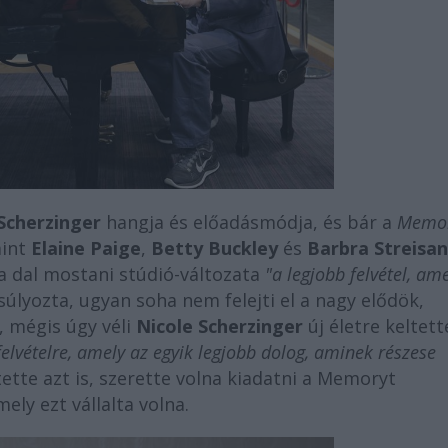
Scherzinger
hangja és előadásmódja, és bár a
Memor
mint
Elaine Paige
,
Betty Buckley
és
Barbra Streisa
a dal mostani stúdió-változata
"a legjobb felvétel, am
súlyozta, ugyan soha nem felejti el a nagy elődök,
, mégis úgy véli
Nicole Scherzinger
új életre keltett
elvételre, amely az egyik legjobb dolog, aminek részese
tte azt is, szerette volna kiadatni a Memoryt
ely ezt vállalta volna.