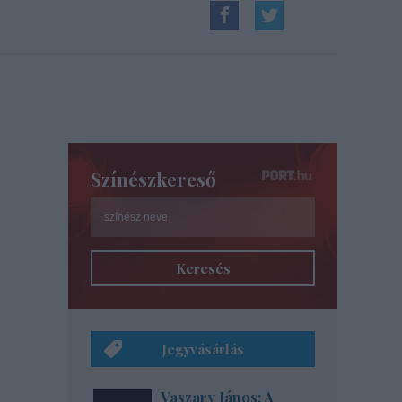
Színészkereső
Keresés
Jegyvásárlás
Vaszary János: A