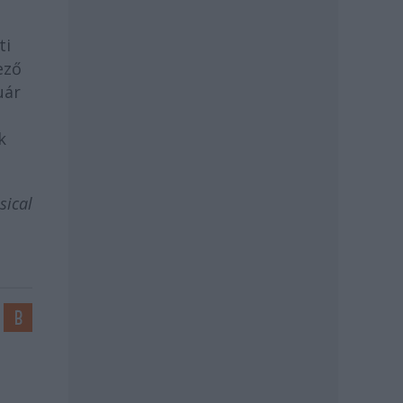
ti
ező
uár
k
sical