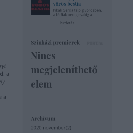
vörös bestia
Pikali Gerda talpig vörösben,
a férfiak pedig nyakig a
pácban - az Újszínházban!
hirdetés
Színházi premierek
Nincs
yt
megjeleníthető
nd
, a
elem
ely
e a
Archívum
2020 november
(
2
)