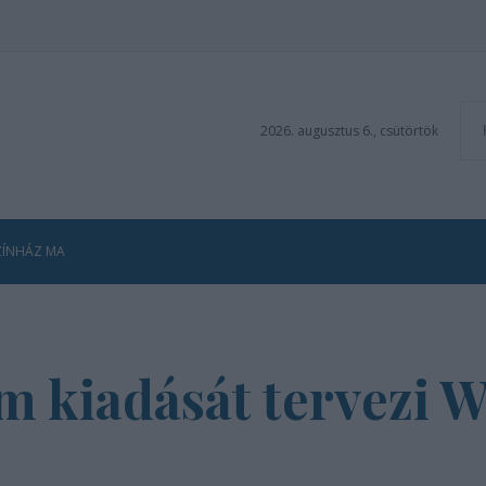
2026. augusztus 6., csütörtök
ZÍNHÁZ MA
m kiadását tervezi 