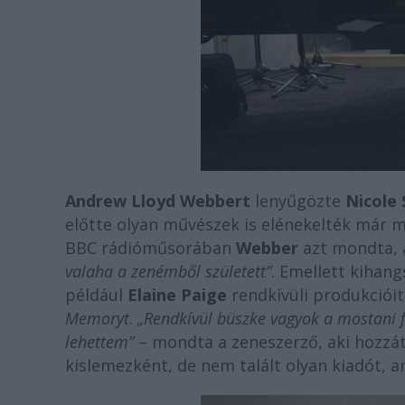
Andrew Lloyd Webbert
lenyűgözte
Nicole 
előtte olyan művészek is elénekelték már 
BBC rádióműsorában
Webber
azt mondta, 
valaha a zenémből született”
. Emellett kihang
például
Elaine Paige
rendkívüli produkcióit
Memoryt
.
„Rendkívül büszke vagyok a mostani f
lehettem”
– mondta a zeneszerző, aki hozzáte
kislemezként, de nem talált olyan kiadót, am