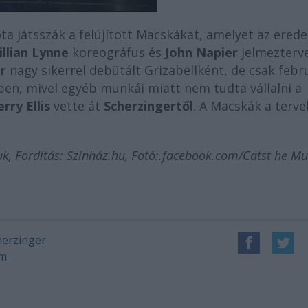
 játsszák a felújított Macskákat, amelyet az erede
illian Lynne
koreográfus és
John Napier
jelmezterv
r
nagy sikerrel debütált Grizabellként, de csak febr
ben, mivel egyéb munkái miatt nem tudta vállalni a
erry Ellis
vette át
Scherzingertől
. A Macskák a terve
uk, Fordítás: Színház.hu, Fotó:.facebook.com/Catst he Mu
herzinger
um