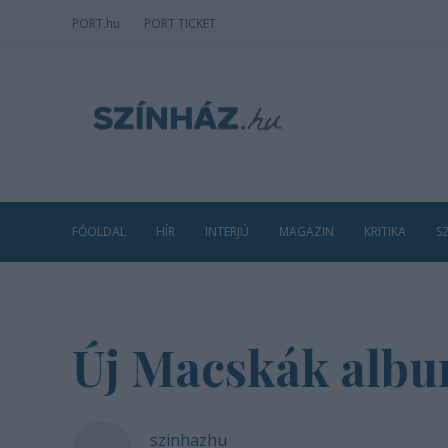
PORT
.hu
PORT TICKET
FŐOLDAL
HÍR
INTERJÚ
MAGAZIN
KRITIKA
S
Új Macskák albu
szinhazhu