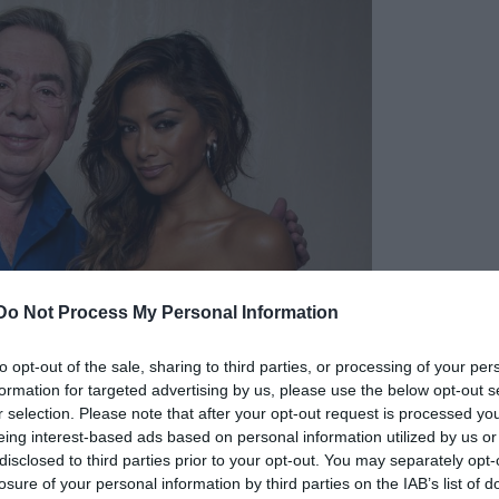
Do Not Process My Personal Information
to opt-out of the sale, sharing to third parties, or processing of your per
formation for targeted advertising by us, please use the below opt-out s
r selection. Please note that after your opt-out request is processed y
hogy a zenei kiadók vezetői szkeptikusak azt illetőe
eing interest-based ads based on personal information utilized by us or
t lemezek sikeresek lehetnek. Ennek ellenére,
Andr
disclosed to third parties prior to your opt-out. You may separately opt-
losure of your personal information by third parties on the IAB’s list of
 képviselőivel - bízik abban, hogy a nagyközönség