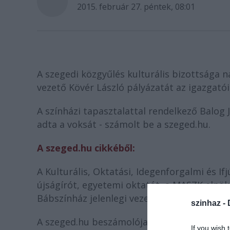
2015. február 27. péntek, 08:01
A szegedi közgyűlés kulturális bizottsága 
vezető Kövér László pályázatát az igazgatói
A színházi tapasztalattal rendelkező Balog 
adta a voksát - számolt be a szeged.hu.
A szeged.hu cikkéből:
A Kulturális, Oktatási, Idegenforgalmi és I
újságírót, egyetemi oktatót, a MASZK elnö
Bábszínház jelenlegi vezetője következett.
szinhaz -
A szeged.hu beszámolója szerint
Balog
a m
If you wish 