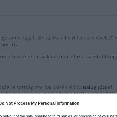
nagy többséggel támogatta a helyi bábszínházat 20 
 posztra.
Józsefre viszont a szakmai bíráló bizottság többség
fjúsági Bizottság szerdai ülésén előbb
Balog József
két hallgatták meg, majd
Kövér László
, a Kövér Béla
Do Not Process My Personal Information
eghallgatáson elmondta, változásokra van szükség 
to opt-out of the sale, sharing to third parties, or processing of your per