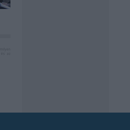
milyen
és az