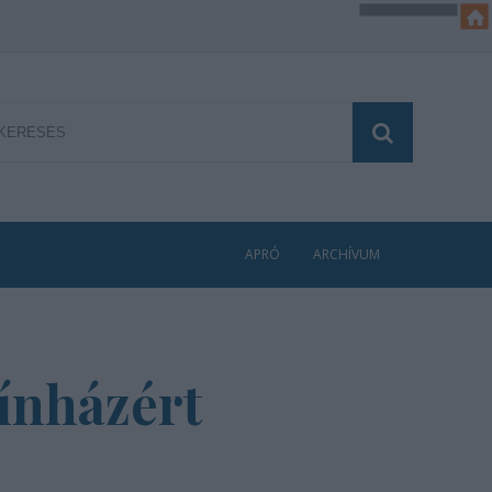
APRÓ
ARCHÍVUM
ínházért