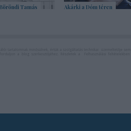
Böröndi Tamás
Akárki a Dóm téren
lói tartalomnak minősülnek, értük a
szolgáltatás technikai
üzemeltetője sem
n forduljon a blog szerkesztőjéhez. Részletek a
Felhasználási feltételekben