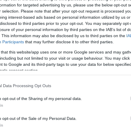
rekelőadások szerepelnek a repertoáron, nem tarta
formation for targeted advertising by us, please use the below opt-out s
el, illetve rossz az intézmény marketingje, ami
r selection. Please note that after your opt-out request is processed y
zínes tartalommal rendelkező honlapján érhető tett
eing interest-based ads based on personal information utilized by us or
disclosed to third parties prior to your opt-out. You may separately opt-
losure of your personal information by third parties on the IAB’s list of
. This information may also be disclosed by us to third parties on the
IA
Participants
that may further disclose it to other third parties.
 that this website/app uses one or more Google services and may gath
including but not limited to your visit or usage behaviour. You may click 
 to Google and its third-party tags to use your data for below specifi
ogle consent section.
l Data Processing Opt Outs
o opt-out of the Sharing of my personal data.
In
tó: koverbela.hu
o opt-out of the Sale of my Personal Data.
In
mogatását 4:3 arányban nyerte el, pályázatának