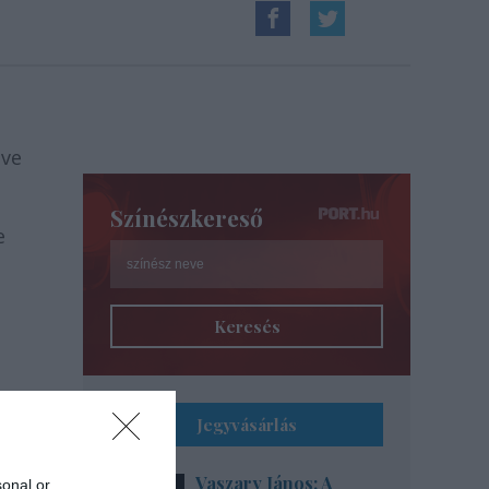
éve
Színészkereső
e
Keresés
Jegyvásárlás
az
Vaszary János: A
sonal or