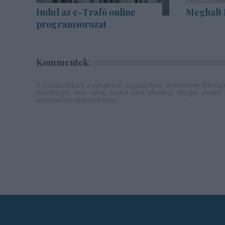
Indul az e-Trafó online
Meghalt 
programsorozat
Kommentek:
A hozzászólások a
vonatkozó jogszabályok
értelmében felhaszná
felelősséget nem vállal, azokat nem ellenőrzi. Kifogás eseté
adatvédelmi tájékoztatóban
.