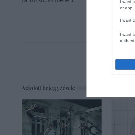
tartózkodás mellett.
I want t
or app.
I want t
I want t
authenti
Ajánlott bejegyzések: