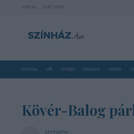
PORT
.hu
PORT TICKET
FŐOLDAL
HÍR
INTERJÚ
MAGAZIN
KRITIKA
S
Kövér-Balog párh
szinhazhu