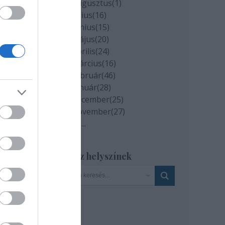
2020 augusztus
(
1
)
2020 július
(
16
)
2020 június
(
15
)
 de
2020 május
(
20
)
n.
2020 április
(
24
)
2020 március
(
16
)
2020 február
(
46
)
l
2020 január
(
28
)
2019 december
(
25
)
2019 november
(
27
)
gy a
Tovább
...
hogy
Szinház helyszínek