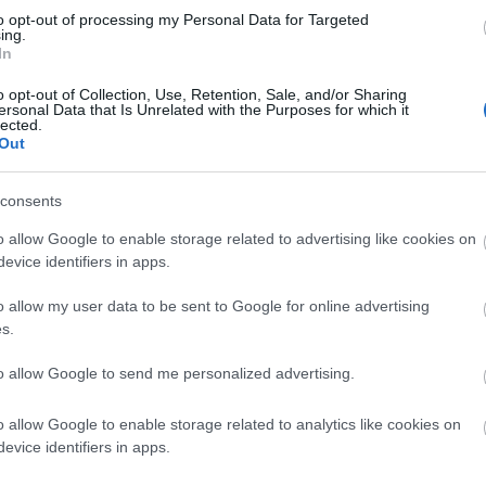
to opt-out of processing my Personal Data for Targeted
rendelkezik szakirányú végzettséggel, a
ing.
nek kell felmentést adnia e követelmény alól, ha el
In
en. Amennyiben tehát a közgyűlés őt választaná meg,
o opt-out of Collection, Use, Retention, Sale, and/or Sharing
ez, új pályázatot kellene kiírni - olvasható a cikkbe
ersonal Data that Is Unrelated with the Purposes for which it
lected.
Out
i eredményeit, a szakmai munka folyamatosságát,
irányítása alatt. Mivel kiemelt kulturális intézményrő
consents
oknak kell megfelelnie. A minősítés megtartásához
o allow Google to enable storage related to advertising like cookies on
el, megfelelő szakmai múlttal rendelkezők aránya, í
evice identifiers in apps.
kirányú végzettséget szerezniük.
o allow my user data to be sent to Google for online advertising
latuk más kulturális intézményekkel, és kiemelte, 
s.
badkai bábszínházzal. Ugyanakkor továbbra is
to allow Google to send me personalized advertising.
skolásokra szabná elsősorban a színház profilját.
o allow Google to enable storage related to analytics like cookies on
 szavazott úgy, hogy szívesebben látná a jelenlegi
evice identifiers in apps.
s, míg egy szavazat érkezett
Balog Józsefre
egy