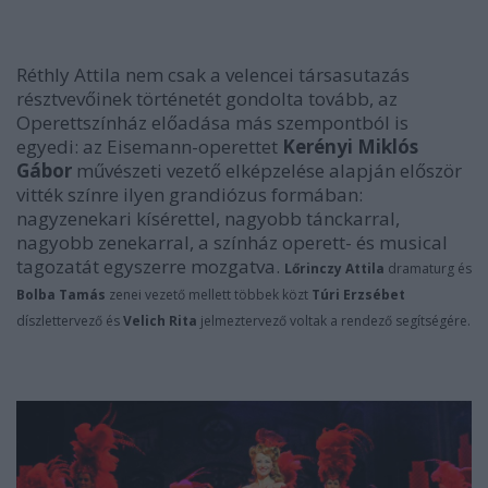
Réthly Attila nem csak a velencei társasutazás
résztvevőinek történetét gondolta tovább, az
Operettszínház előadása más szempontból is
egyedi: az Eisemann-operettet
Kerényi Miklós
Gábor
művészeti vezető elképzelése alapján először
vitték színre ilyen grandiózus formában:
nagyzenekari kísérettel, nagyobb tánckarral,
nagyobb zenekarral, a színház operett- és musical
tagozatát egyszerre mozgatva.
Lőrinczy Attila
dramaturg és
Bolba Tamás
zenei vezető mellett többek közt
Túri Erzsébet
díszlettervező és
Velich Rita
jelmeztervező voltak a rendező segítségére.