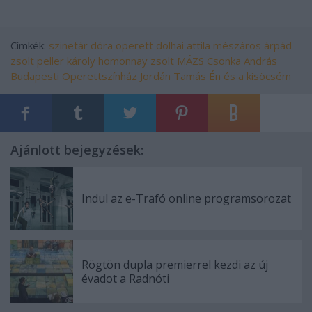
Címkék:
szinetár dóra
operett
dolhai attila
mészáros árpád
zsolt
peller károly
homonnay zsolt
MÁZS
Csonka András
Budapesti Operettszínház
Jordán Tamás
Én és a kisöcsém
Ajánlott bejegyzések:
Indul az e-Trafó online programsorozat
Rögtön dupla premierrel kezdi az új
évadot a Radnóti