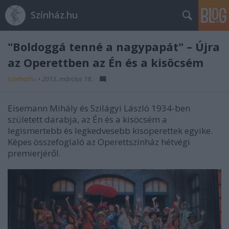
Színház.hu
"Boldoggá tenné a nagypapát" – Újra
az Operettben az Én és a kisöcsém
szinhazhu
•
2015. március 18.
Eisemann Mihály és Szilágyi László 1934-ben
született darabja, az Én és a kisöcsém a
legismertebb és legkedvesebb kisoperettek egyike.
Képes összefoglaló az Operettszínház hétvégi
premierjéről.