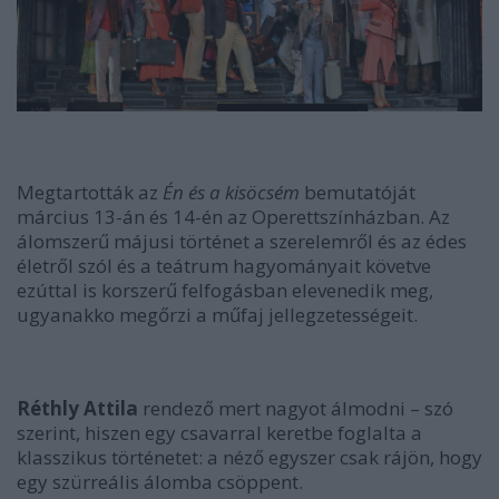
Megtartották az
Én és a kisöcsém
bemutatóját
március 13-án és 14-én az Operettszínházban. Az
álomszerű májusi történet a szerelemről és az édes
életről szól és a teátrum hagyományait követve
ezúttal is korszerű felfogásban elevenedik meg,
ugyanakko megőrzi a műfaj jellegzetességeit.
Réthly Attila
rendező mert nagyot álmodni – szó
szerint, hiszen egy csavarral keretbe foglalta a
klasszikus történetet: a néző egyszer csak rájön, hogy
egy szürreális álomba csöppent.