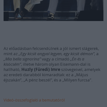
Az előadásban felcsendülnek a jól ismert slágerek,
mint az
„Egy kicsit angyal legyen, egy kicsit démon”,
a
„Mia bella signorina”
vagy a címadó
„Én és a
kisöcsém”
, illetve három olyan Eisemann-dal is
hallható,
Huzly (Füredi) Imre
szövegeivel, amelyek
az eredeti darabból kimaradtak: ez
a „Május
éjszakán”,
„A pénz beszél”,
és a
„Milyen furcsa”
.
Videó-összefoglaló a bemutatóról