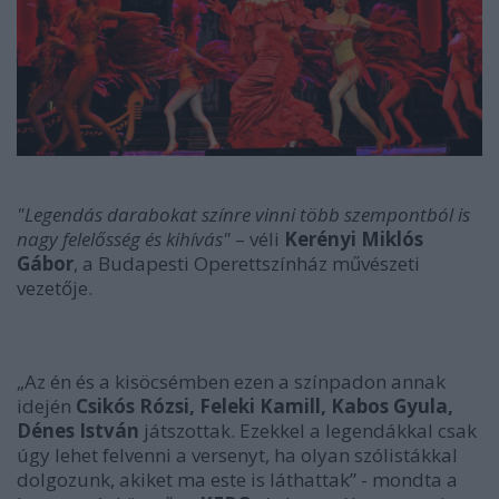
"Legendás darabokat színre vinni több szempontból is
nagy felelősség és kihívás"
– véli
Kerényi Miklós
Gábor
, a Budapesti Operettszínház művészeti
vezetője.
„Az én és a kisöcsémben ezen a színpadon annak
idején
Csikós
Rózsi, Feleki Kamill, Kabos Gyula,
Dénes István
játszottak. Ezekkel a legendákkal csak
úgy lehet felvenni a versenyt, ha olyan szólistákkal
dolgozunk, akiket ma este is láthattak” -
mondta a