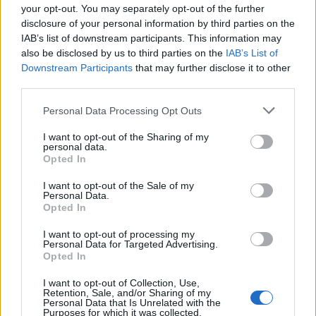
your opt-out. You may separately opt-out of the further
disclosure of your personal information by third parties on the
IAB’s list of downstream participants. This information may
also be disclosed by us to third parties on the
IAB’s List of
Downstream Participants
that may further disclose it to other
third parties.
Please note that this website/app uses one or more Google
Personal Data Processing Opt Outs
services and may gather and store information including but
2.
not limited to your visit or usage behaviour. You may click to
I want to opt-out of the Sharing of my
personal data.
grant or deny consent to Google and its third-party tags to
Opted In
use your data for below specified purposes in below Google
consent section.
I want to opt-out of the Sale of my
Personal Data.
Opted In
I want to opt-out of processing my
Personal Data for Targeted Advertising.
Opted In
I want to opt-out of Collection, Use,
Retention, Sale, and/or Sharing of my
Personal Data that Is Unrelated with the
Purposes for which it was collected.