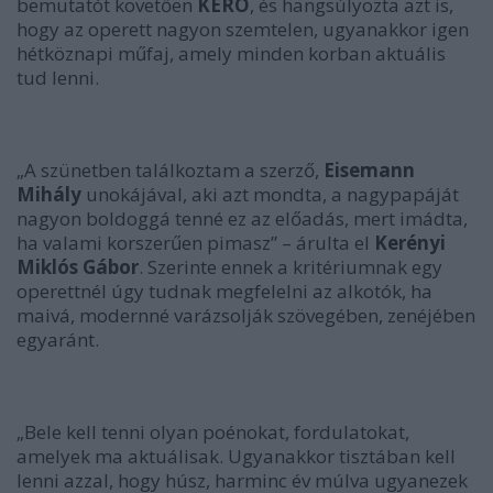
bemutatót követően
KERO
, és hangsúlyozta azt is,
hogy az operett nagyon szemtelen, ugyanakkor igen
hétköznapi műfaj, amely minden korban aktuális
tud lenni.
„A szünetben találkoztam a szerző,
Eisemann
Mihály
unokájával, aki azt mondta, a nagypapáját
nagyon boldoggá tenné ez az előadás, mert imádta,
ha valami korszerűen pimasz”
– árulta el
Kerényi
Miklós Gábor
. Szerinte ennek a kritériumnak egy
operettnél úgy tudnak megfelelni az alkotók, ha
maivá, modernné varázsolják szövegében, zenéjében
egyaránt.
„Bele kell tenni olyan poénokat, fordulatokat,
amelyek ma aktuálisak. Ugyanakkor tisztában kell
lenni azzal, hogy húsz, harminc év múlva ugyanezek