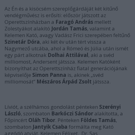
Az Én és a kisöcsém szereplőgárdáját két kitűnő
vendégművész is erősíti: először játszott az
Operettszínházban a
Faragó András
mellett
Zolestyákot alakító
Jordán Tamás
, valamint a
Kelemen Kató, avagy Vadász Frici szerepében feltűnő
Szinetár Dóra
, aki két év után tért vissza a
Nagymező utcába, ahol a Rómeó és Júlia után ismét
egy párt alkotnak
Dolhai Attilával
, aki a svéd
milliomost, Andersent játssza. Kelemen Katóként
bizonyíthat az Operettszínház fiatal generációjának
képviselője
Simon Panna
is, akinek „svéd
milliomosát”
Mészáros Árpád Zsolt
játssza.
Líviót, a szélhámos gondolást pénteken
Szerényi
László
, szombaton
Barkóczi Sándor
alakította, a
Főpincért
Oláh Tibor
. Pénteken
Földes Tamás
,
szombaton
Jantyik Csaba
formálta meg Kató
aggódó atyját, Kelemen Félixet. Dr. Sas