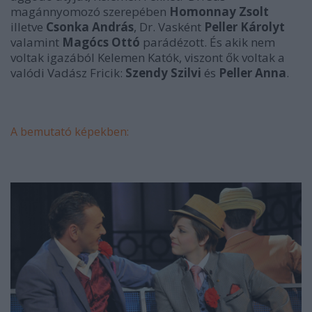
magánnyomozó szerepében
Homonnay Zsolt
illetve
Csonka András
, Dr. Vasként
Peller Károlyt
valamint
Magócs Ottó
parádézott. És akik nem
voltak igazából Kelemen Katók, viszont ők voltak a
valódi Vadász Fricik:
Szendy Szilvi
és
Peller Anna
.
A bemutató képekben: