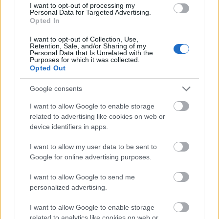
I want to opt-out of processing my
Personal Data for Targeted Advertising.
Opted In
I want to opt-out of Collection, Use,
Retention, Sale, and/or Sharing of my
Personal Data that Is Unrelated with the
Purposes for which it was collected.
Opted Out
Google consents
I want to allow Google to enable storage
related to advertising like cookies on web or
device identifiers in apps.
Tompos Kátya (forrás: mno.hu)
I want to allow my user data to be sent to
Google for online advertising purposes.
I want to allow Google to send me
T
ompos Kátya az éneklésről is szót ejtett: „Igaz, most hirtelen kicsit sok
personalized advertising.
lett a zene meg a színház együtt, de meg fogom oldani valahogy.
Egyszerűen muszáj, mert annyira szeretem! Nagyon sokat köszönhetek
I want to allow Google to enable storage
többek között a hangképző mesteremnek, Bagó Gizellának azért, hogy az
related to analytics like cookies on web or