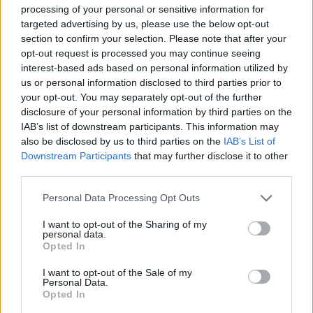
folyamatosan "kisugároztassam" magamból a világ
processing of your personal or sensitive information for
felé. Többek közt ezért is játszom, ezért énekelek” –
targeted advertising by us, please use the below opt-out
fogalmazott a színésznő.
section to confirm your selection. Please note that after your
opt-out request is processed you may continue seeing
interest-based ads based on personal information utilized by
us or personal information disclosed to third parties prior to
your opt-out. You may separately opt-out of the further
disclosure of your personal information by third parties on the
IAB’s list of downstream participants. This information may
also be disclosed by us to third parties on the
IAB’s List of
Downstream Participants
that may further disclose it to other
third parties.
Please note that this website/app uses one or more Google
Personal Data Processing Opt Outs
services and may gather and store information including but
not limited to your visit or usage behaviour. You may click to
I want to opt-out of the Sharing of my
personal data.
grant or deny consent to Google and its third-party tags to
Opted In
use your data for below specified purposes in below Google
consent section.
I want to opt-out of the Sale of my
Personal Data.
Opted In