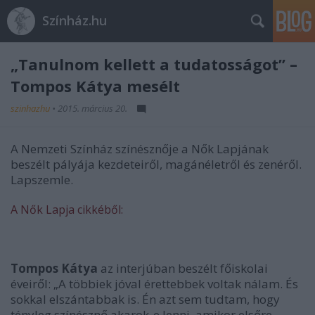
Színház.hu
„Tanulnom kellett a tudatosságot” –
Tompos Kátya mesélt
szinhazhu
•
2015. március 20.
A Nemzeti Színház színésznője a Nők Lapjának
beszélt pályája kezdeteiről, magánéletről és zenéről.
Lapszemle.
A Nők Lapja cikkéből:
Tompos Kátya
az interjúban beszélt főiskolai
éveiről: „A többiek jóval érettebbek voltak nálam. És
sokkal elszántabbak is. Én azt sem tudtam, hogy
tényleg színésznő akarok-e lenni, amikor elsőre