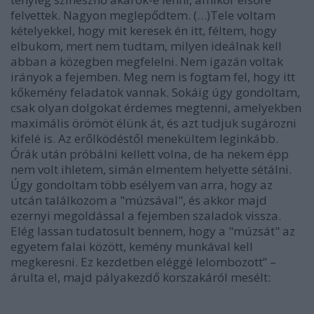
felvettek. Nagyon meglepődtem. (…)Tele voltam
kételyekkel, hogy mit keresek én itt, féltem, hogy
elbukom, mert nem tudtam, milyen ideálnak kell
abban a közegben megfelelni. Nem igazán voltak
irányok a fejemben. Meg nem is fogtam fel, hogy itt
kőkemény feladatok vannak. Sokáig úgy gondoltam,
csak olyan dolgokat érdemes megtenni, amelyekben
maximális örömöt élünk át, és azt tudjuk sugározni
kifelé is. Az erőlködéstől menekültem leginkább.
Órák után próbálni kellett volna, de ha nekem épp
nem volt ihletem, simán elmentem helyette sétálni.
Úgy gondoltam több esélyem van arra, hogy az
utcán találkozom a "múzsával", és akkor majd
ezernyi megoldással a fejemben szaladok vissza.
Elég lassan tudatosult bennem, hogy a "múzsát" az
egyetem falai között, kemény munkával kell
megkeresni. Ez kezdetben eléggé lelombozott” –
árulta el, majd pályakezdő korszakáról mesélt: