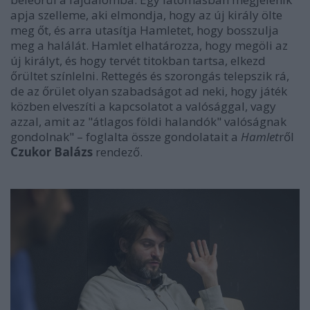
apja szelleme, aki elmondja, hogy az új király ölte
meg őt, és arra utasítja Hamletet, hogy bosszulja
meg a halálát. Hamlet elhatározza, hogy megöli az
új királyt, és hogy tervét titokban tartsa, elkezd
őrültet színlelni. Rettegés és szorongás telepszik rá,
de az őrület olyan szabadságot ad neki, hogy játék
közben elveszíti a kapcsolatot a valósággal, vagy
azzal, amit az "átlagos földi halandók" valóságnak
gondolnak" – foglalta össze gondolatait a
Hamlet
ről
Czukor Balázs
rendező.