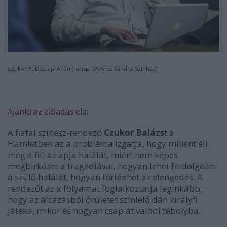
Czukor Balázs a próbán (forrás: Weöres Sándor Színház)
Ajánló az előadás elé:
A fiatal színész-rendező
Czukor Balázs
t a
Hamletben az a probléma izgatja, hogy miként éli
meg a fiú az apja halálát, miért nem képes
megbirkózni a tragédiával, hogyan lehet feldolgozni
a szülő halálát, hogyan történhet az elengedés. A
rendezőt az a folyamat foglalkoztatja leginkább,
hogy az álcázásból őrületet színlelő dán királyfi
játéka, mikor és hogyan csap át valódi tébolyba.