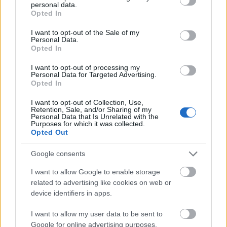
personal data.
grant or deny consent to Google and its third-party tags to
Opted In
use your data for below specified purposes in below Google
consent section.
I want to opt-out of the Sale of my
Personal Data.
Opted In
I want to opt-out of processing my
Personal Data for Targeted Advertising.
Opted In
I want to opt-out of Collection, Use,
Retention, Sale, and/or Sharing of my
Personal Data that Is Unrelated with the
Purposes for which it was collected.
Opted Out
Google consents
I want to allow Google to enable storage
Bajomi Nagy György az olvasópróbán (forrás: Weöres Sándor Színház)
related to advertising like cookies on web or
device identifiers in apps.
I want to allow my user data to be sent to
Czukor Balázs neve korántsem ismeretlen a
Google for online advertising purposes.