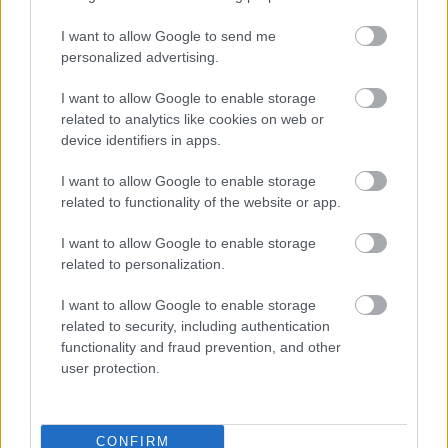
szombathelyi színházban, a nevéhez olyan
formabontó és máig emlékezetes rendezések
I want to allow Google to send me
fűződnek, mint
Az arab éjszaka
, vagy a
Cudar világ
. A
personalized advertising.
Hamlet
et nem megrendelésre rendezi, Jordán
Tamás, a Weöres Sándor Színház igazgatója szabad
I want to allow Google to enable storage
related to analytics like cookies on web or
kezet adott neki a darabválasztásban.
device identifiers in apps.
I want to allow Google to enable storage
related to functionality of the website or app.
I want to allow Google to enable storage
related to personalization.
I want to allow Google to enable storage
related to security, including authentication
functionality and fraud prevention, and other
user protection.
CONFIRM