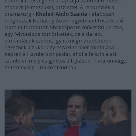
határokat feszegetve adaptálja az eredeti művet,
modern jelmezekkel, díszlettel. A rendező és a
dramaturg -
Khaled-Abdo Szaida
- alaposan
meghúzták Nádasdy Ádám egyébként friss és élő
Hamlet fordítását. Shakespeare művét 80 percbe,
egy felvonásba tömörítették, de a darab,
elmondásuk szerint, így is megmaradt kerek
egésznek. Czukor egy északi thriller mintájára
képzeli a Hamlet színpadát, ahol a felszín alatt
szüntelen mély és gyilkos elfojtások - hatalomvágy,
féltékenység – munkálkodnak.