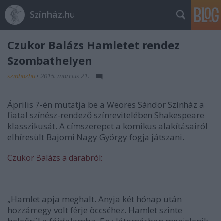
Színház.hu
Czukor Balázs Hamletet rendez
Szombathelyen
szinhazhu
•
2015. március 21.
Április 7-én mutatja be a Weöres Sándor Színház a
fiatal színész-rendező színrevitelében Shakespeare
klasszikusát. A címszerepet a komikus alakításairól
elhíresült Bajomi Nagy György fogja játszani.
Czukor Balázs a darabról:
„Hamlet apja meghalt. Anyja két hónap után
hozzámegy volt férje öccséhez. Hamlet szinte
beleőrül a fájdalomba. Egy látomásban megjelenik