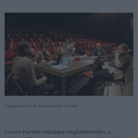
Olvasópróba (forrás: Weöres Sándor Színház)
Czukor Hamlet előadása meghökkentően, a