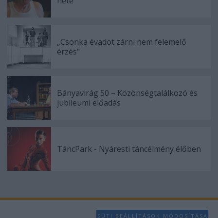
hete
„Csonka évadot zárni nem felemelő
érzés"
Bányavirág 50 – Közönségtalálkozó és
jubileumi előadás
TáncPark - Nyáresti táncélmény élőben
SÜTI BEÁLLÍTÁSOK MÓDOSÍTÁSA