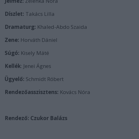
Jelmez:
Zelenka Nóra
Díszlet:
Takács Lilla
Dramaturg:
Khaled-Abdo Szaida
Zene:
Horváth Dániel
Súgó:
Kisely Máté
Kellék
: Jenei Ágnes
Ügyelő:
Schmidt Róbert
Rendezőasszisztens:
Kovács Nóra
Rendező: Czukor Balázs