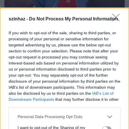
szinhaz -
Do Not Process My Personal Information
If you wish to opt-out of the sale, sharing to third parties, or
processing of your personal or sensitive information for
targeted advertising by us, please use the below opt-out
Olvasópróba, szemben Mertz Tibor (forrás: Weöres Sándor Színház)
section to confirm your selection. Please note that after your
opt-out request is processed you may continue seeing
interest-based ads based on personal information utilized by
A rendező a címszerepre
Bajomi Nagy György
öt
us or personal information disclosed to third parties prior to
választotta, aki épp a közelmúltban kapta meg a
your opt-out. You may separately opt-out of the further
disclosure of your personal information by third parties on the
Thália Humorfesztivál különdíját. „Pont az
IAB’s list of downstream participants. This information may
ellentmondás vonz ebben a helyzetben, nekem
also be disclosed by us to third parties on the
IAB’s List of
Bajomiban van valami gyermeki, ami Hamlet
Downstream Participants
that may further disclose it to other
figurájához köthető.” – indokolta döntését Czukor
third parties.
Balázs. Bajomi megjelenése visszainteget a
legeslegelső ős Hamletnek: a londoni Globe Színház
Please note that this website/app uses one or more Google
Personal Data Processing Opt Outs
híres színésze, Richard Burgabe is elég testes volt.
services and may gather and store information including but
not limited to your visit or usage behaviour. You may click to
I want to opt-out of the Sharing of my