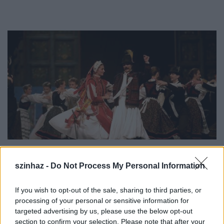
Fotó: btf.hu
szinhaz -
Do Not Process My Personal Information
Novák Ferenc
Magyar Menyegző
című
If you wish to opt-out of the sale, sharing to third parties, or
koreográfiáját 1990 márciusában, Magyarország
processing of your personal or sensitive information for
első szabad választásának napján mutatták be. A
targeted advertising by us, please use the below opt-out
nagy sikerű produkciót 1991 márciusában
section to confirm your selection. Please note that after your