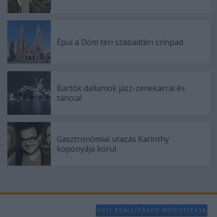
Épül a Dóm téri szabadtéri színpad
Bartók dallamok jazz-zenekarral és
tánccal
Gasztronómiai utazás Karinthy
koponyája körül
SÜTI BEÁLLÍTÁSOK MÓDOSÍTÁSA