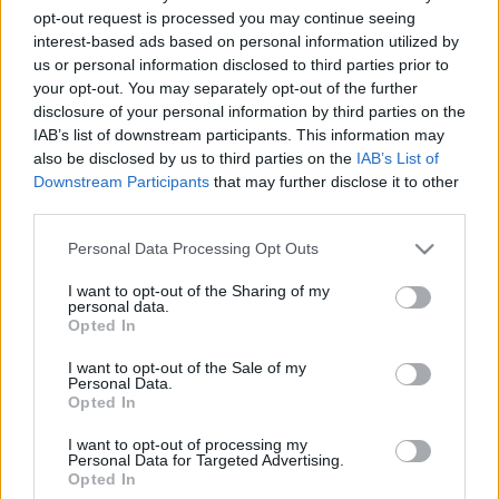
megismételték a BTF keretében, majd 25 év
opt-out request is processed you may continue seeing
elteltével idén, a fesztivál újraálmodott formában
interest-based ads based on personal information utilized by
mutatja be a táncalkotást.
us or personal information disclosed to third parties prior to
your opt-out. You may separately opt-out of the further
disclosure of your personal information by third parties on the
A darab rendezője,
Novák Eszter
a régi
IAB’s list of downstream participants. This information may
forgatókönyv alapján állítja színpadra a menyegzőt.
also be disclosed by us to third parties on the
IAB’s List of
Míg negyedszázada az aréna egyik karéjából
Downstream Participants
that may further disclose it to other
third parties.
láthatta a produkciót a közönség, most teljes körben
látható lesz a színpad, a szereplők is bárhonnan
Please note that this website/app uses one or more Google
Personal Data Processing Opt Outs
érkezhetnek.
services and may gather and store information including but
not limited to your visit or usage behaviour. You may click to
I want to opt-out of the Sharing of my
personal data.
grant or deny consent to Google and its third-party tags to
Opted In
use your data for below specified purposes in below Google
Az előadás főszereplője
Novák Péter
,
consent section.
I want to opt-out of the Sale of my
közreműködik
Szvorák Katalin, Herczku Ágnes
, a
Personal Data.
Magyar Állami Népi Együttes, a Duna
Opted In
Művészegyüttes, a Bihari János Táncegyüttes és
I want to opt-out of processing my
Művészeti Iskola növendékei, valamint a Vasas
Personal Data for Targeted Advertising.
Művészegyüttes Tánckara és Obsitos Csoportja, a
Opted In
Szentendre Táncegyüttes és a Rákospalotai Szilas