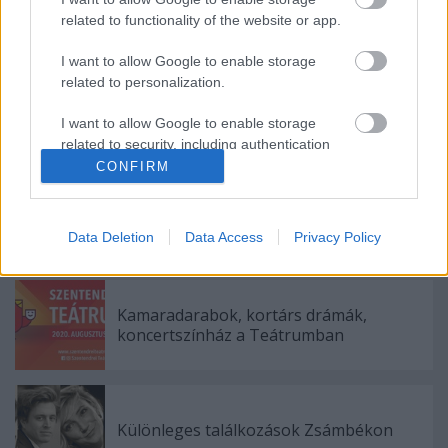
Forrás: MTI
related to functionality of the website or app.
I want to allow Google to enable storage
related to personalization.
I want to allow Google to enable storage
related to security, including authentication
functionality and fraud prevention, and other
CONFIRM
user protection.
Data Deletion
Data Access
Privacy Policy
Ajánlott bejegyzések:
Kamaradarabok, kortárs drámák,
koncertszínház a Teátrumban
Különleges találkozások Zsámbékon