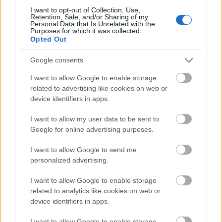
Néptáncegyüttes.
I want to opt-out of Collection, Use,
Retention, Sale, and/or Sharing of my
Personal Data that Is Unrelated with the
Purposes for which it was collected.
Opted Out
A rendszerváltással csaknem egybeeső
ősbemutatóra így emlékezik az alkotó: "1989-ben,
Google consents
amikor kiderült, hogy másféle politikai világ alakul,
úgy döntöttünk, hogy 1990 tavaszára összehozunk
I want to allow Google to enable storage
egy Magyar Menyegzőt, amelyre végre minden
related to advertising like cookies on web or
külön engedély nélkül meg lehet hívni határon túli
device identifiers in apps.
szereplőket." Úgy fogalmazott, hogy valakinek az
egykori társaságból eszébe jutott a 25 évvel ezelőtti
I want to allow my user data to be sent to
bemutató, amely épp egy ezüstlakodalomnyi idő.
Google for online advertising purposes.
"Én már mindent megcsináltam az életemben, a
I want to allow Google to send me
szakmámban, amit lehetett, ezért azt mondtam,
personalized advertising.
hogy minden jogot átadok, vegyék kezükbe a
gyerekek a produkciót" - idézi a közlemény
Novák
I want to allow Google to enable storage
Ferenc
szavait.
related to analytics like cookies on web or
device identifiers in apps.
I want to allow Google to enable storage