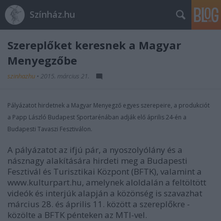
Színház.hu
Szereplőket keresnek a Magyar
Menyegzőbe
szinhazhu
•
2015. március 21.
Pályázatot hirdetnek a Magyar Menyegző egyes szerepeire, a produkciót
a Papp László Budapest Sportarénában adják elő április 24-én a
Budapesti Tavaszi Fesztiválon.
A pályázatot az ifjú pár, a nyoszolyólány és a
násznagy alakítására hirdeti meg a Budapesti
Fesztivál és Turisztikai Központ (BFTK), valamint a
www.kulturpart.hu, amelynek aloldalán a feltöltött
videók és interjúk alapján a közönség is szavazhat
március 28. és április 11. között a szereplőkre -
közölte a BFTK pénteken az MTI-vel.