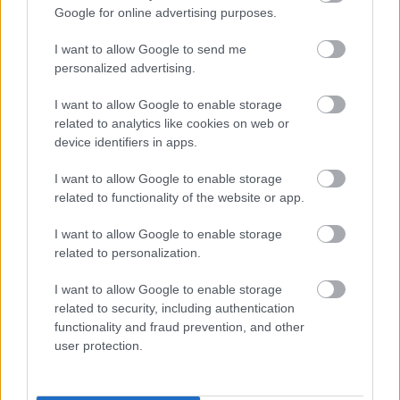
Google for online advertising purposes.
Könnyűzeneszerzője Díját, melyet először ítéltek meg
nőnek. 6 albuma jelent meg önállóan vagy
I want to allow Google to send me
zenekarával közösen, de több mint 40 lemezen
personalized advertising.
közreműködött előadóként vagy zeneszerzőként.
I want to allow Google to enable storage
related to analytics like cookies on web or
device identifiers in apps.
Kunert Péter
I want to allow Google to enable storage
Autodidakta zeneszerző, elektronikus zenei
related to functionality of the website or app.
producer, basszusgitáros, gitáros. Színházi pályája
1995-ben kezdődött a Bodó Viktor által alapított Ad
I want to allow Google to enable storage
Hoc Társulatban, első filmzenéit a Krétakör
related to personalization.
produkcióihoz írta. Mintegy 50 táncelőadás,
színdarab, rádiójáték, dokumentumfilm és játékfilm
I want to allow Google to enable storage
zenéje köthető a nevéhez. Underground triphop
related to security, including authentication
formációja, a Sadant 2008 és 2012 között a
functionality and fraud prevention, and other
jelentősebb budapesti klubok és fesztiválok mellett
user protection.
a szerbiai Exit Fesztiválon is fellépett.
Társproducerként és hangszeres zenészként 2008