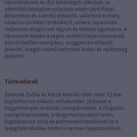
táncművészek és ifjú tehetségek alkotják, az
alkotóközösségben pályájuk elején járó fiatal,
dinamikus és sokrétű előadók, valamint komoly
szakmai múlttal rendelkező, ismert, tapasztalt
művészek dolgoznak együtt és hatnak egymásra. A
társulatot éppen a tagok sokrétű tapasztalatának
köszönhetően energikus, szuggesztív előadói
jelenlét, magas szintű technikai tudás és nyitottság
jellemzi.
Tűzmadarak
Zoletnik Zsófia és Mező András több mint 12 éve
foglalkoznak előadó-művészettel, jártasak a
hagyományos dobálós zsonglőrködés, a forgatós
zsonglőrtechnikák, a tárgymanipuláció terén,
foglalkoznak talaj és partnerakrobatikával és a
levegőakrobatika terén is vannak tapasztalataik.