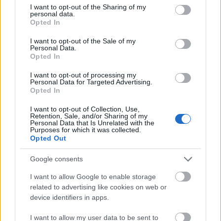
not limited to your visit or usage behaviour. You may click to
I want to opt-out of the Sharing of my
personal data.
grant or deny consent to Google and its third-party tags to
Opted In
use your data for below specified purposes in below Google
Virtus (fotó: Dömölky Dániel)
consent section.
I want to opt-out of the Sale of my
Personal Data.
Opted In
Szirtes Edina Mókus
I want to opt-out of processing my
Personal Data for Targeted Advertising.
„
Az elmúlt évek egyik legsokoldalúbb énekes-muzsikusa,
Opted In
vagy bátran mondhatjuk, hogy művésze Szirtes Edina
I want to opt-out of Collection, Use,
Mókus...
” - írja róla Rácz Mihály a Lángoló
Retention, Sale, and/or Sharing of my
Gitárokban.
Personal Data that Is Unrelated with the
Purposes for which it was collected.
Opted Out
Énekes, hegedűművész, az egyik legsokoldalúbb
művésze a hazai világzenei életnek. Gyermekkora óta
Google consents
tanul zenélni, a Szegedi Tudományegyetem
Zeneművészeti Karán diplomázott és 2006-ban
I want to allow Google to enable storage
alapította meg Fabula Rasa nevű zenekarát, melyre
related to advertising like cookies on web or
device identifiers in apps.
az eklektikus zenei világ, a folklór ritmikái és témái
jellemzőek, és akikkel 2010-ben Fonogram díjat
I want to allow my user data to be sent to
kapott. 2012-ben elnyerte az Artisjus Év