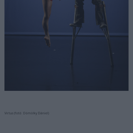
Virtus (fotó: Dömölky Dániel)