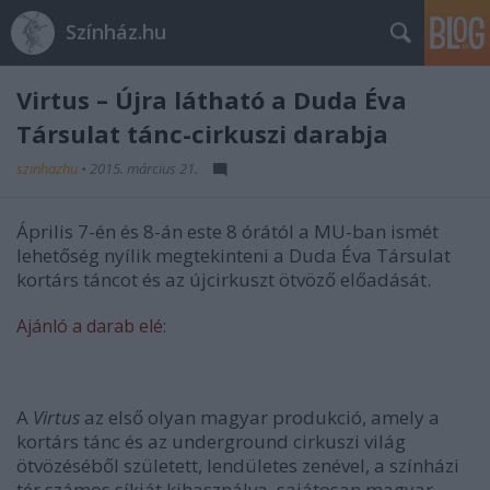
Színház.hu
Virtus – Újra látható a Duda Éva
Társulat tánc-cirkuszi darabja
szinhazhu
•
2015. március 21.
Április 7-én és 8-án este 8 órától a MU-ban ismét
lehetőség nyílik megtekinteni a Duda Éva Társulat
kortárs táncot és az újcirkuszt ötvöző előadását.
Ajánló a darab elé:
A
Virtus
az első olyan magyar produkció, amely a
kortárs tánc és az underground cirkuszi világ
ötvözéséből született, lendületes zenével, a színházi
tér számos síkját kihasználva, sajátosan magyar