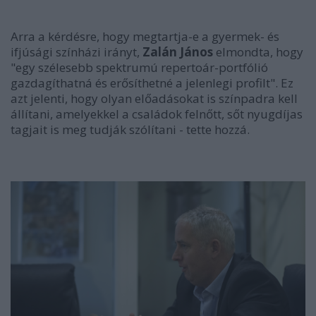
Arra a kérdésre, hogy megtartja-e a gyermek- és
ifjúsági színházi irányt,
Zalán János
elmondta, hogy
"egy szélesebb spektrumú repertoár-portfólió
gazdagíthatná és erősíthetné a jelenlegi profilt". Ez
azt jelenti, hogy olyan előadásokat is színpadra kell
állítani, amelyekkel a családok felnőtt, sőt nyugdíjas
tagjait is meg tudják szólítani - tette hozzá.