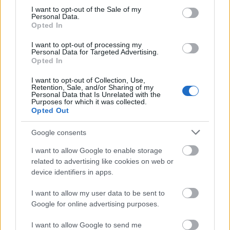
consent section.
I want to opt-out of the Sale of my
Personal Data.
Opted In
Zalán János
hozzátette: szeretné, ha
vendégművészekkel színesedne a társulati munka.
I want to opt-out of processing my
"Vannak szerepkörök, amelyek hiányoznak, és ezért
Personal Data for Targeted Advertising.
sok darabot nem tudunk színpadra álmodni. A
Opted In
társulat folyamatosan változni fog aszerint, milyen
I want to opt-out of Collection, Use,
darabokkal tudunk a piacon maradni" -
Retention, Sale, and/or Sharing of my
hangsúlyozta az igazgató, aki azt sem tartja
Personal Data that Is Unrelated with the
Purposes for which it was collected.
elképzelhetetlennek, hogy később, ha már felállt az
Opted Out
új struktúra, valamilyen formában maga is részt
vegyen az alkotófolyamatban. Reményei szerint
Google consents
Eperjes Károly
– aki támogatói nyilatkozatot adott
I want to allow Google to enable storage
pályázatához – nemcsak színészként, hanem
related to advertising like cookies on web or
rendezőként is elfogadja majd felkérését.
device identifiers in apps.
I want to allow my user data to be sent to
A vendégelőadások is jelentős elemei az új
Google for online advertising purposes.
struktúrának – jegyezte meg
Zalán János
, kiemelve:
fontosnak tartja, hogy a színház anyagi lehetőségei
I want to allow Google to send me