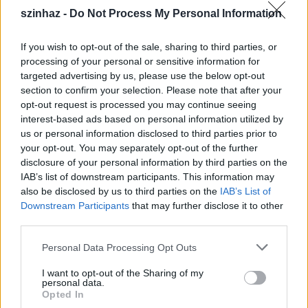
mondott, hogy legalább 6 új bemutatót terveznek.
szinhaz -
Do Not Process My Personal Information
Zalán János
tájékoztatása szerint néhány
If you wish to opt-out of the sale, sharing to third parties, or
produkciót - amelyek esténkénti színpadra állítási
processing of your personal or sensitive information for
költsége nagyobb, mint a jegybevétel - ideiglenesen
targeted advertising by us, please use the below opt-out
szüneteltetnek, de még nem vettek le darabot a
section to confirm your selection. Please note that after your
műsorról.
opt-out request is processed you may continue seeing
interest-based ads based on personal information utilized by
us or personal information disclosed to third parties prior to
your opt-out. You may separately opt-out of the further
Arra a kérdésre, hogy a színészek közül hányan
disclosure of your personal information by third parties on the
maradnak társulati tagok és van-e olyan, akinek
IAB’s list of downstream participants. This information may
nem hosszabbította meg a szerződését, az igazgató
also be disclosed by us to third parties on the
IAB’s List of
annyit válaszolt, hogy a határozott idejű
Downstream Participants
that may further disclose it to other
szerződéssel rendelkező színészeknek a
third parties.
közalkalmazotti munkaviszony helyett szerződéses
foglalkoztatási formát ajánlott. Kitért arra, hogy az
Please note that this website/app uses one or more Google
Personal Data Processing Opt Outs
előző igazgató,
Őze Áron
alkotóként, színészként
services and may gather and store information including but
továbbra is szerződéses munkaviszonyban van a
not limited to your visit or usage behaviour. You may click to
I want to opt-out of the Sharing of my
personal data.
Pesti Magyar Színházzal: a szerződésnek
grant or deny consent to Google and its third-party tags to
Opted In
megfelelően az évad végéig játszhatja szerepeit.
use your data for below specified purposes in below Google