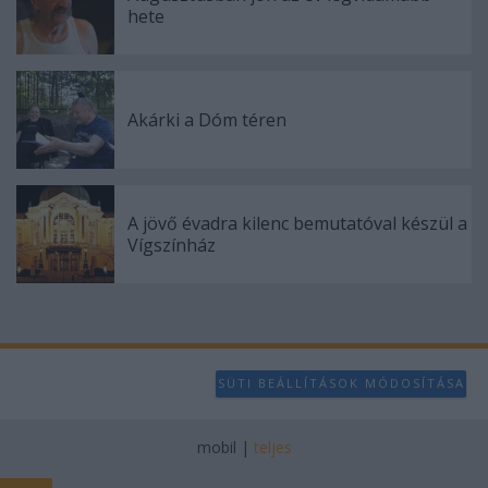
hete
Akárki a Dóm téren
A jövő évadra kilenc bemutatóval készül a
Vígszínház
SÜTI BEÁLLÍTÁSOK MÓDOSÍTÁSA
mobil
|
teljes