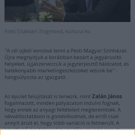
Fotó: Csákvári Zsigmond, kultura.hu
"A cél újból vonzóvá tenni a Pesti Magyar Színházat.
Újra megnyitjuk a korábban bezárt a jegyárusító
helyeket, újjászervezzük a jegyterjesztő hálózatot, és
hatékonyabb marketingeszközöket vetünk be" -
hangsúlyozta az igazgató.
Az épület felújítását is tervezik, mint
Zalán János
fogalmazott, minden pályázaton indulni fognak,
hogy ennek az anyagi feltételeit megteremtsék. A
névváltoztatáson is gondolkodnak, de erről csak
annyit árult el, hogy több variáció is felmerült. A
következő évadról pedig egyelőre csupán annyit