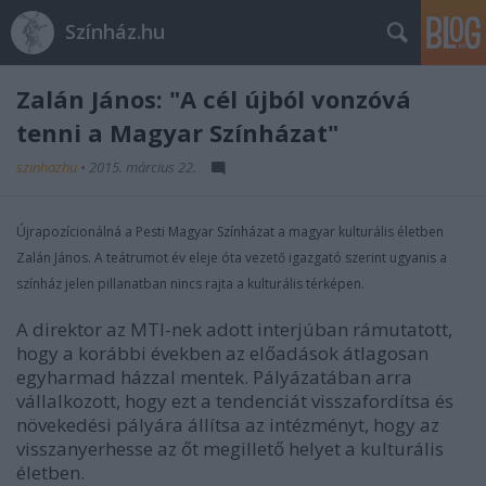
Színház.hu
Zalán János: "A cél újból vonzóvá
tenni a Magyar Színházat"
szinhazhu
•
2015. március 22.
Újrapozícionálná a Pesti Magyar Színházat a magyar kulturális életben
Zalán János. A teátrumot év eleje óta vezető igazgató szerint ugyanis a
színház jelen pillanatban nincs rajta a kulturális térképen.
A direktor az MTI-nek adott interjúban rámutatott,
hogy a korábbi években az előadások átlagosan
egyharmad házzal mentek. Pályázatában arra
vállalkozott, hogy ezt a tendenciát visszafordítsa és
növekedési pályára állítsa az intézményt, hogy az
visszanyerhesse az őt megillető helyet a kulturális
életben.