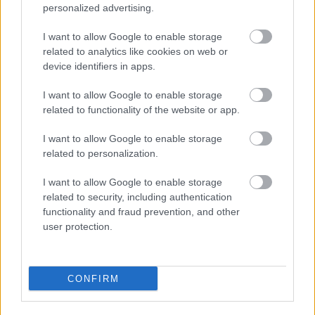
szerint teret adjanak más alkotóknak, más
personalized advertising.
együttesek, köztük határon túli társulatok
produkcióinak. Mint hozzáfűzte, pályázatának
I want to allow Google to enable storage
lényeges eleme volt az intézmény bekapcsolása a
related to analytics like cookies on web or
nemzetközi színházi vérkeringésbe. Megjegyezte,
device identifiers in apps.
hogy ezzel kapcsolatban áprilisban egy bejelentésre
is készülnek, de részleteket nem árult el. Felidézte
I want to allow Google to enable storage
azonban, hogy olyan külföldi társulatok, művészek,
related to functionality of the website or app.
szakemberek támogatták pályázatát, mint az olasz
Teatro Metastasio, a német Staatstheater
I want to allow Google to enable storage
Braunschweig, a belga Théatre Liege,
Alexander
related to personalization.
Balanescu
zeneszerző, hegedűművész vagy
Zeljka
I want to allow Google to enable storage
Udovicic
dramaturg.
related to security, including authentication
functionality and fraud prevention, and other
user protection.
Egyelőre azonban még az átadás-átvétel folyamata
sem zárult le, mint
Zalán János
fogalmazott, rajta
kívül állók okokból. Az előző vezetéstől ugyanis még
mindig nem kapta meg "a gazdasági, műszaki és
CONFIRM
jogi átvételhez szükséges releváns, hiteles leltárt és
alapdokumentumokat" - mondta az igazgató, aki