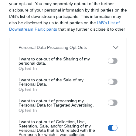
your opt-out. You may separately opt-out of the further
disclosure of your personal information by third parties on the
IAB’s list of downstream participants. This information may
also be disclosed by us to third parties on the
IAB’s List of
Downstream Participants
that may further disclose it to other
third parties.
Please note that this website/app uses one or more Google
Personal Data Processing Opt Outs
services and may gather and store information including but
not limited to your visit or usage behaviour. You may click to
I want to opt-out of the Sharing of my
personal data.
grant or deny consent to Google and its third-party tags to
Opted In
use your data for below specified purposes in below Google
Az előadás hátteréről:
consent section.
I want to opt-out of the Sale of my
Personal Data.
Opted In
A Transparency International és a 444.hu Lobbizz
I want to opt-out of processing my
velünk címmel írt ki pályázatot tavaly állampolgárok
Personal Data for Targeted Advertising.
Opted In
lobbizással kapcsolatos fiktív és/vagy valós
korrupciós történeteire. Közel 100 izgalmas munka
I want to opt-out of Collection, Use,
érkezett be, ezeken alapul az új TÁP előadás.
Retention, Sale, and/or Sharing of my
Personal Data that Is Unrelated with the
Különös, de a győztes írások épp megtörtént
Purposes for which it was collected.