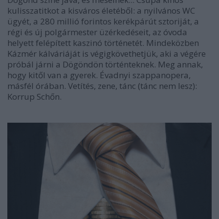
kulisszatitkot a kisváros életéből: a nyilvános WC
ügyét, a 280 millió forintos kerékpárút sztoriját, a
régi és új polgármester üzérkedéseit, az óvoda
helyett felépített kaszinó történetét. Mindeközben
Kázmér kálváriáját is végigkövethetjük, aki a végére
próbál járni a Dögöndön történteknek. Meg annak,
hogy kitől van a gyerek. Évadnyi szappanopera,
másfél órában. Vetítés, zene, tánc (tánc nem lesz):
Korrup Schőn.