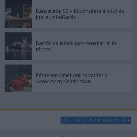
Bányavirág 50 – Közönségtalálkozó és
jubileumi előadás
Bartók dallamok jazz-zenekarral és
tánccal
Pénteken ismét online vetítés a
Vörösmarty Színházban
SÜTI BEÁLLÍTÁSOK MÓDOSÍTÁSA