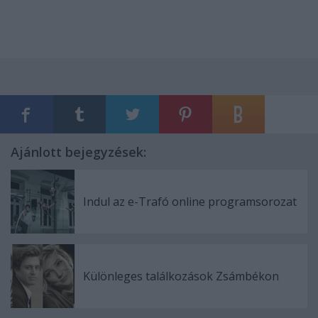
Ajánlott bejegyzések:
Indul az e-Trafó online programsorozat
Különleges találkozások Zsámbékon