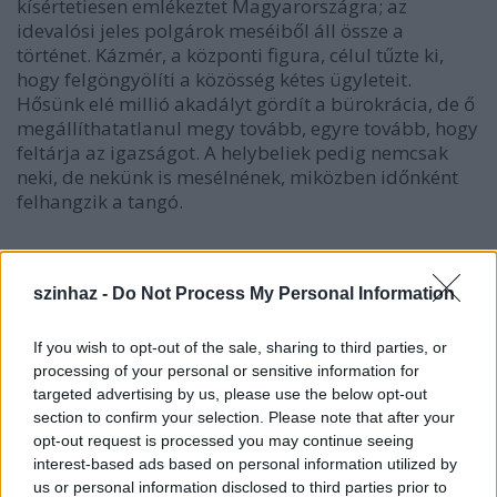
kísértetiesen emlékeztet Magyarországra; az
idevalósi jeles polgárok meséiből áll össze a
történet. Kázmér, a központi figura, célul tűzte ki,
hogy felgöngyölíti a közösség kétes ügyleteit.
Hősünk elé millió akadályt gördít a bürokrácia, de ő
megállíthatatlanul megy tovább, egyre tovább, hogy
feltárja az igazságot. A helybeliek pedig nemcsak
neki, de nekünk is mesélnének, miközben időnként
felhangzik a tangó.
szinhaz -
Do Not Process My Personal Information
If you wish to opt-out of the sale, sharing to third parties, or
processing of your personal or sensitive information for
targeted advertising by us, please use the below opt-out
section to confirm your selection. Please note that after your
opt-out request is processed you may continue seeing
interest-based ads based on personal information utilized by
us or personal information disclosed to third parties prior to