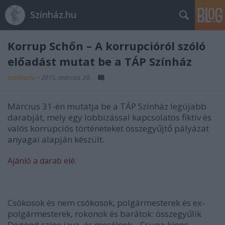
Színház.hu
Korrup Schőn – A korrupcióról szóló
előadást mutat be a TÁP Színház
szinhazhu
•
2015. március 29.
Március 31-én mutatja be a TÁP Színház legújabb
darabját, mely egy lobbizással kapcsolatos fiktív és
valós korrupciós történeteket összegyűjtő pályázat
anyagai alapján készült.
Ajánló a darab elé:
Csókosok és nem csókosok, polgármesterek és ex-
polgármesterek, rokonok és barátok: összegyűlik
Dögönd színe java, és mesélnek... Csupa kínos