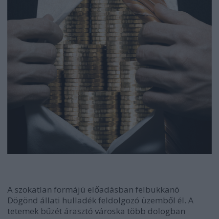
A szokatlan formájú előadásban felbukkanó
Dögönd állati hulladék feldolgozó üzemből él. A
tetemek bűzét árasztó városka több dologban