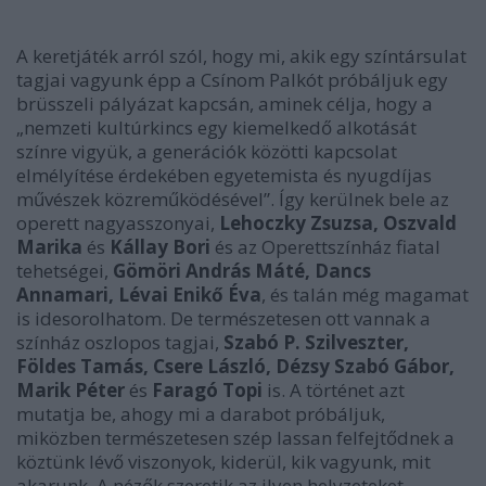
A keretjáték arról szól, hogy mi, akik egy színtársulat
tagjai vagyunk épp a Csínom Palkót próbáljuk egy
brüsszeli pályázat kapcsán, aminek célja, hogy a
„
nemzeti kultúrkincs egy kiemelkedő alkotását
színre vigyük, a generációk közötti kapcsolat
elmélyítése érdekében egyetemista és nyugdíjas
művészek közreműködésével”
. Így kerülnek bele az
operett nagyasszonyai,
Lehoczky Zsuzsa, Oszvald
Marika
és
Kállay Bori
és az Operettszínház fiatal
tehetségei,
Gömöri András Máté, Dancs
Annamari, Lévai Enikő Éva
, és talán még magamat
is idesorolhatom. De természetesen ott vannak a
színház oszlopos tagjai,
Szabó P. Szilveszter,
Földes Tamás, Csere László, Dézsy Szabó Gábor,
Marik Péter
és
Faragó Topi
is. A történet azt
mutatja be, ahogy mi a darabot próbáljuk,
miközben természetesen szép lassan felfejtődnek a
köztünk lévő viszonyok, kiderül, kik vagyunk, mit
akarunk. A nézők szeretik az ilyen helyzeteket,