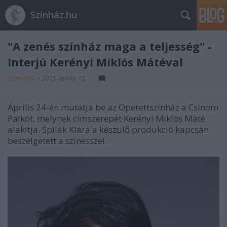
Színház.hu
"A zenés színház maga a teljesség" -
Interjú Kerényi Miklós Mátéval
szinhazhu
•
2015. április 12.
Április 24-én mutatja be az Operettszínház a Csínom
Palkót, melynek címszerepét Kerényi Miklós Máté
alakítja. Spilák Klára a készülő produkció kapcsán
beszélgetett a színésszel.