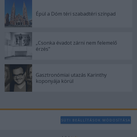
Épül a Dóm téri szabadtéri színpad
„Csonka évadot zárni nem felemelő
érzés"
Gasztronómiai utazás Karinthy
koponyája körül
SÜTI BEÁLLÍTÁSOK MÓDOSÍTÁSA