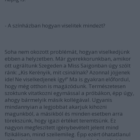
- A színházban hogyan viselitek mindezt?
Soha nem okozott problémát, hogyan viselkedjünk
ebben a helyzetben. Már gyerekkorunkban, amikor
ott ugráltunk Szegeden a
Miss Saigon
ban úgy szólt
ránk:
„Kis Kerényik, mit csinálnak? Azonnal jöjjenek
ide! Ne viselkedjenek így!”
Ma is gyakran előfordul,
hogy még otthon is magázódunk. Természetesen
szoktunk vitatkozni egymással a próbákon, épp úgy,
ahogy bármelyik másik kollégával. Ugyanis
mindannyian a legjobbat akarjuk kihozni
magunkból, a másikból és minden esetben arra
törekszünk, hogy igazi értéket teremtsünk. Ez
nagyon megfeszített igénybevételt jelent mind
fizikálisan, mind szellemileg. Épp ezért óhatatlanul