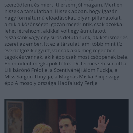
szerződtem, és miért itt érzem jól magam. Mert én
hiszek a társulatban. Hiszek abban, hogy igazán
nagy formátumú előadásokat, olyan pillanatokat,
amik a közönséget igazán megérintik, csak azokkal
lehet létrehozni, akikkel volt egy átmulatott
éjszakánk vagy egy sírós délutánunk, akiket ismer és
szeret az ember. Itt ez a társulat, ami több mint tíz
éve dolgozik együtt, vannak akik még régebben
tagok és vannak, akik épp csak most csöppenek bele.
Én mindent megkapok tőlük. De természetesen ott a
Lili bárónő
Frédije, a
Szentivánéji álom
Puckja, a
Miss Saigon
Thuy-ja, a
Mágnás Miska
Pixije vagy
épp
A mosoly országa
Hadfaludy Ferije.