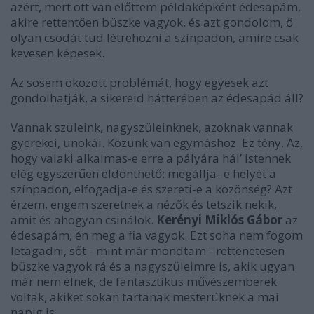
azért, mert ott van előttem példaképként édesapám,
akire rettentően büszke vagyok, és azt gondolom, ő
olyan csodát tud létrehozni a színpadon, amire csak
kevesen képesek.
Az sosem okozott problémát, hogy egyesek azt
gondolhatják, a sikereid hátterében az édesapád áll?
Vannak szüleink, nagyszüleinknek, azoknak vannak
gyerekei, unokái. Közünk van egymáshoz. Ez tény. Az,
hogy valaki alkalmas-e erre a pályára hál’ istennek
elég egyszerűen eldönthető: megállja- e helyét a
színpadon, elfogadja-e és szereti-e a közönség? Azt
érzem, engem szeretnek a nézők és tetszik nekik,
amit és ahogyan csinálok.
Kerényi Miklós Gábor
az
édesapám, én meg a fia vagyok. Ezt soha nem fogom
letagadni, sőt - mint már mondtam - rettenetesen
büszke vagyok rá és a nagyszüleimre is, akik ugyan
már nem élnek, de fantasztikus művészemberek
voltak, akiket sokan tartanak mesterüknek a mai
napig is.