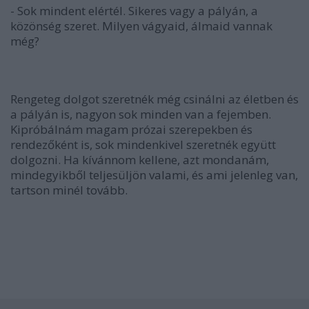
- Sok mindent elértél. Sikeres vagy a pályán, a
közönség szeret. Milyen vágyaid, álmaid vannak
még?
Rengeteg dolgot szeretnék még csinálni az életben és
a pályán is, nagyon sok minden van a fejemben.
Kipróbálnám magam prózai szerepekben és
rendezőként is, sok mindenkivel szeretnék együtt
dolgozni. Ha kívánnom kellene, azt mondanám,
mindegyikből teljesüljön valami, és ami jelenleg van,
tartson minél tovább.