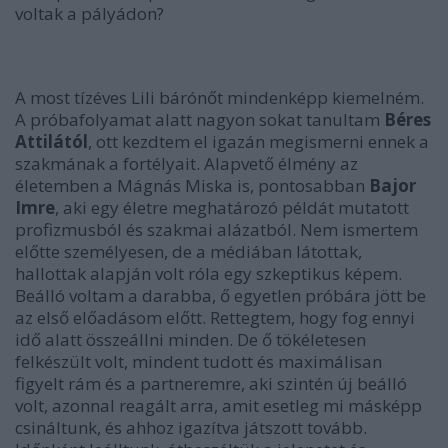
voltak a pályádon?
A most tízéves
Lili bárónő
t mindenképp kiemelném.
A próbafolyamat alatt nagyon sokat tanultam
Béres
Attilától
, ott kezdtem el igazán megismerni ennek a
szakmának a fortélyait. Alapvető élmény az
életemben a
Mágnás Miska
is, pontosabban
Bajor
Imre
, aki egy életre meghatározó példát mutatott
profizmusból és szakmai alázatból. Nem ismertem
előtte személyesen, de a médiában látottak,
hallottak alapján volt róla egy szkeptikus képem.
Beálló voltam a darabba, ő egyetlen próbára jött be
az első előadásom előtt. Rettegtem, hogy fog ennyi
idő alatt összeállni minden. De ő tökéletesen
felkészült volt, mindent tudott és maximálisan
figyelt rám és a partneremre, aki szintén új beálló
volt, azonnal reagált arra, amit esetleg mi másképp
csináltunk, és ahhoz igazítva játszott tovább.