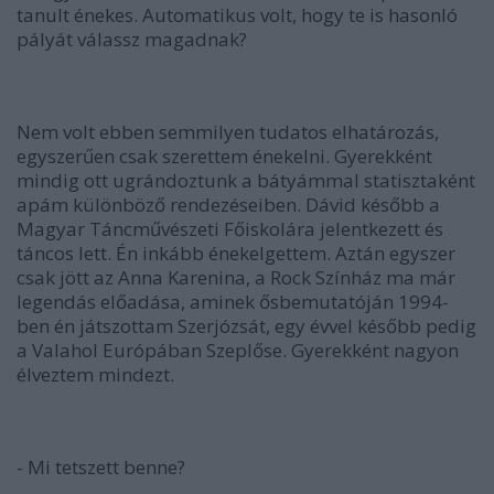
tanult énekes. Automatikus volt, hogy te is hasonló
pályát válassz magadnak?
Nem volt ebben semmilyen tudatos elhatározás,
egyszerűen csak szerettem énekelni. Gyerekként
mindig ott ugrándoztunk a bátyámmal statisztaként
apám különböző rendezéseiben. Dávid később a
Magyar Táncművészeti Főiskolára jelentkezett és
táncos lett. Én inkább énekelgettem. Aztán egyszer
csak jött az Anna Karenina, a Rock Színház ma már
legendás előadása, aminek ősbemutatóján 1994-
ben én játszottam Szerjózsát, egy évvel később pedig
a Valahol Európában Szeplőse. Gyerekként nagyon
élveztem mindezt.
- Mi tetszett benne?