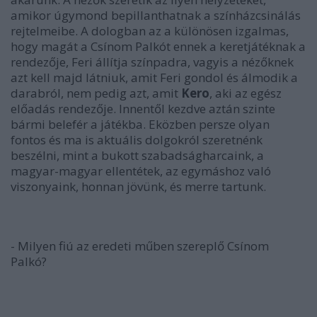
amikor úgymond bepillanthatnak a színházcsinálás
rejtelmeibe. A dologban az a különösen izgalmas,
hogy magát a Csínom Palkót ennek a keretjátéknak a
rendezője, Feri állítja színpadra, vagyis a nézőknek
azt kell majd látniuk, amit Feri gondol és álmodik a
darabról, nem pedig azt, amit
Kero
, aki az egész
előadás rendezője. Innentől kezdve aztán szinte
bármi belefér a játékba. Eközben persze olyan
fontos és ma is aktuális dolgokról szeretnénk
beszélni, mint a bukott szabadságharcaink, a
magyar-magyar ellentétek, az egymáshoz való
viszonyaink, honnan jövünk, és merre tartunk.
- Milyen fiú az eredeti műben szereplő Csínom
Palkó?