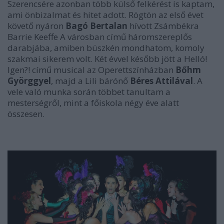
Szerencsére azonban több külső felkérést is kaptam,
ami önbizalmat és hitet adott. Rögtön az első évet
követő nyáron
Bagó Bertalan
hívott Zsámbékra
Barrie Keeffe
A városban
című háromszereplős
darabjába, amiben büszkén mondhatom, komoly
szakmai sikerem volt. Két évvel később jött a
Helló!
Igen?!
című musical az Operettszínházban
Bőhm
Györggyel
, majd a
Lili bárónő
Béres Attilával
. A
vele való munka során többet tanultam a
mesterségről, mint a főiskola négy éve alatt
összesen.