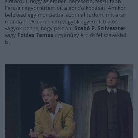
előfordul, hogy az ember idegesebb, feszültebb.
Persze nagyon értem őt, a gondolkodását. Amikor
belekezd egy mondatba, azonnal tudom, mit akar
mondani. De ezzel nem vagyok egyedül, biztos
vagyok benne, hogy például
Szabó P. Szilveszter
vagy
Földes Tamás
ugyanúgy érti őt fél szavakból
is.