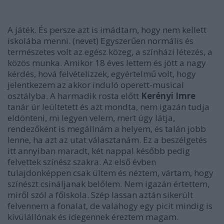
A játék. És persze azt is imádtam, hogy nem kellett
iskolába menni.
(nevet)
Egyszerűen normális és
természetes volt az egész közeg, a színházi létezés, a
közös munka. Amikor 18 éves lettem és jött a nagy
kérdés, hová felvételizzek, egyértelmű volt, hogy
jelentkezem az akkor induló operett-musical
osztályba. A harmadik rosta előtt
Kerényi Imre
tanár úr leültetett és azt mondta, nem igazán tudja
eldönteni, mi legyen velem, mert úgy látja,
rendezőként is megállnám a helyem, és talán jobb
lenne, ha azt az utat választanám. Ez a beszélgetés
itt annyiban maradt, két nappal később pedig
felvettek színész szakra. Az első évben
tulajdonképpen csak ültem és néztem, vártam, hogy
színészt csináljanak belőlem. Nem igazán értettem,
miről szól a főiskola. Szép lassan aztán sikerült
felvennem a fonalat, de valahogy egy picit mindig is
kívülállónak és idegennek éreztem magam.