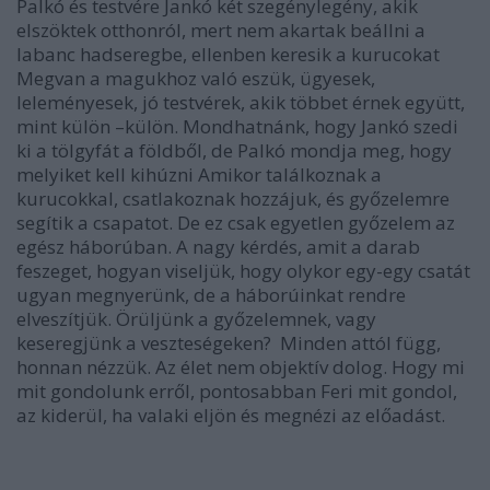
Palkó és testvére Jankó két szegénylegény, akik
elszöktek otthonról, mert nem akartak beállni a
labanc hadseregbe, ellenben keresik a kurucokat
Megvan a magukhoz való eszük, ügyesek,
leleményesek, jó testvérek, akik többet érnek együtt,
mint külön –külön. Mondhatnánk, hogy Jankó szedi
ki a tölgyfát a földből, de Palkó mondja meg, hogy
melyiket kell kihúzni Amikor találkoznak a
kurucokkal, csatlakoznak hozzájuk, és győzelemre
segítik a csapatot. De ez csak egyetlen győzelem az
egész háborúban. A nagy kérdés, amit a darab
feszeget, hogyan viseljük, hogy olykor egy-egy csatát
ugyan megnyerünk, de a háborúinkat rendre
elveszítjük. Örüljünk a győzelemnek, vagy
keseregjünk a veszteségeken? Minden attól függ,
honnan nézzük. Az élet nem objektív dolog. Hogy mi
mit gondolunk erről, pontosabban Feri mit gondol,
az kiderül, ha valaki eljön és megnézi az előadást.