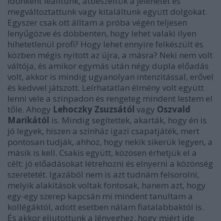
Időnként leálltunk, átbeszéltük a jelenetet és
megváltoztattunk vagy kitaláltunk együtt dolgokat.
Egyszer csak ott álltam a próba végén teljesen
lenyűgözve és döbbenten, hogy lehet valaki ilyen
hihetetlenül profi? Hogy lehet ennyire felkészült és
közben mégis nyitott az újra, a másra? Neki nem volt
váltója, és amikor egymás után négy dupla előadás
volt, akkor is mindig ugyanolyan intenzitással, erővel
és kedvvel játszott. Leírhatatlan élmény volt együtt
lenni vele a színpadon és rengeteg mindent lestem el
tőle. Ahogy
Lehoczky Zsuzsától
vagy
Oszvald
Marikától
is. Mindig segítettek, akarták, hogy én is
jó legyek, hiszen a színház igazi csapatjáték, mert
pontosan tudják, ahhoz, hogy nekik sikerük legyen, a
másik is kell. Csakis együtt, közösen érhetjük el a
célt: jó előadásokat létrehozni és elnyerni a közönség
szeretetét. Igazából nem is azt tudnám felsorolni,
melyik alakítások voltak fontosak, hanem azt, hogy
egy-egy szerep kapcsán mi mindent tanultam a
kollégáktól, adott esetben nálam fiatalabbaktól is.
És akkor eljutottunk a lényeghez, hogy miért ide