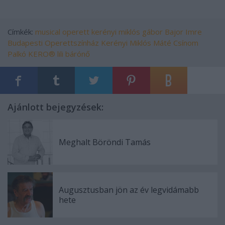
Címkék:
musical
operett
kerényi miklós gábor
Bajor Imre
Budapesti Operettszínház
Kerényi Miklós Máté
Csínom
Palkó
KERO®
lili bárónő
Ajánlott bejegyzések:
Meghalt Böröndi Tamás
Augusztusban jön az év legvidámabb
hete