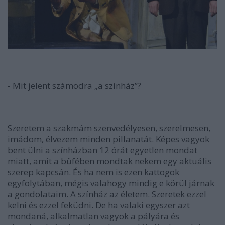
- Mit jelent számodra „a színház”?
Szeretem a szakmám szenvedélyesen, szerelmesen,
imádom, élvezem minden pillanatát. Képes vagyok
bent ülni a színházban 12 órát egyetlen mondat
miatt, amit a büfében mondtak nekem egy aktuális
szerep kapcsán. És ha nem is ezen kattogok
egyfolytában, mégis valahogy mindig e körül járnak
a gondolataim. A színház az életem. Szeretek ezzel
kelni és ezzel feküdni. De ha valaki egyszer azt
mondaná, alkalmatlan vagyok a pályára és