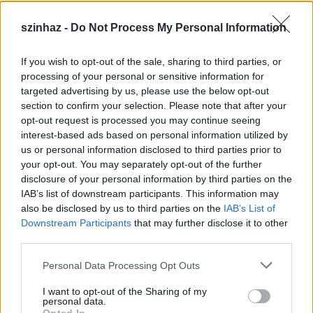
kapcsán találkoztunk, és már itt dolgozott az
osztálytársam
Dolhai Attila
is, én is játszottam itt
szinhaz -
Do Not Process My Personal Information
főiskolásként a már említett
Helló! Igen?!-
ben és a
Lili báró
nőben. Ezért teljesen egyértelmű volt, hogy
If you wish to opt-out of the sale, sharing to third parties, or
ehhez a színházhoz szeretnék szerződni. Érdekelt és
processing of your personal or sensitive information for
a mai napig is érdekel a próza, de semmilyen szinten
targeted advertising by us, please use the below opt-out
nem szeretném hanyagolni a zenés színházat.
section to confirm your selection. Please note that after your
Egyébként egy-egy zenés játékban, operettben
opt-out request is processed you may continue seeing
ugyanolyan komoly prózai jelenetek és színészi
interest-based ads based on personal information utilized by
feladatok vannak, mint például mondjuk egy
us or personal information disclosed to third parties prior to
Csehov drámában. A zenés színház szerintem maga
your opt-out. You may separately opt-out of the further
a teljesség, mindent tudni kell ahhoz, hogy igazán jól
disclosure of your personal information by third parties on the
csináljuk: énekelni, táncolni és színészként helyt állni.
IAB’s list of downstream participants. This information may
also be disclosed by us to third parties on the
IAB’s List of
Downstream Participants
that may further disclose it to other
third parties.
- Mondtad, hogy korábban ódzkodtál kicsit az
Please note that this website/app uses one or more Google
operettől. Ma hogy viszonyulsz hozzá?
Personal Data Processing Opt Outs
services and may gather and store information including but
not limited to your visit or usage behaviour. You may click to
I want to opt-out of the Sharing of my
personal data.
grant or deny consent to Google and its third-party tags to