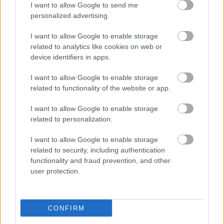
I want to allow Google to send me
personalized advertising.
I want to allow Google to enable storage
related to analytics like cookies on web or
device identifiers in apps.
I want to allow Google to enable storage
related to functionality of the website or app.
- Hogy lehet "maivá tenni"?
I want to allow Google to enable storage
related to personalization.
Azt kell eljátszani, amit az ember 2015-ben gondol
I want to allow Google to enable storage
azokról a dolgokról, amikről az operett szól, mint
related to security, including authentication
például a szerelem, ami mindig aktuális és
functionality and fraud prevention, and other
mindenkinek fontos. Rendkívül lényeges az is, hogy
user protection.
megkeressük a szerepek igazságát és őszinték,
hitelesek legyünk. Ha igazul játsszuk az operettet,
akkor egy igaz történet elevenedik meg a színpadon
CONFIRM
épp úgy, mint a legsúlyosabb drámákban. Bármikor