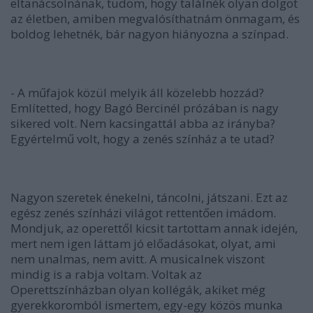
eltanácsolnának, tudom, hogy találnék olyan dolgot
az életben, amiben megvalósíthatnám önmagam, és
boldog lehetnék, bár nagyon hiányozna a színpad.
- A műfajok közül melyik áll közelebb hozzád?
Említetted, hogy Bagó Bercinél prózában is nagy
sikered volt. Nem kacsingattál abba az irányba?
Egyértelmű volt, hogy a zenés színház a te utad?
Nagyon szeretek énekelni, táncolni, játszani. Ezt az
egész zenés színházi világot rettentően imádom.
Mondjuk, az operettől kicsit tartottam annak idején,
mert nem igen láttam jó előadásokat, olyat, ami
nem unalmas, nem avitt. A musicalnek viszont
mindig is a rabja voltam. Voltak az
Operettszínházban olyan kollégák, akiket még
gyerekkoromból ismertem, egy-egy közös munka