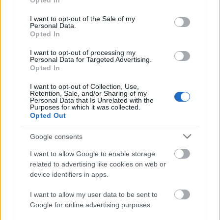
Opted In
use your data for below specified purposes in below Google
Abban a korszakban nőttem fel, amikor itthon
consent section.
temették a műfajt. Én is azt gondoltam, hogy ez egy
I want to opt-out of the Sale of my
Personal Data.
haldokló, poros, letűnt, régi valami. Bennem is az élt,
Opted In
hogy az operettben csak kifelé nézve énekelnek mű
érzelmekkel és mű gesztusokkal. Aztán amikor KERO
I want to opt-out of processing my
Personal Data for Targeted Advertising.
igazgatása alatt megnéztem előadásokat, és én is
Opted In
bekerültem egyikbe-másikba, rájöttem, lehet ezt jól
is csinálni. Semmi mást nem kell tenni, mint kicsit
I want to opt-out of Collection, Use,
leporolni, felfrissíteni és maivá tenni, és ezt az
Retention, Sale, and/or Sharing of my
Personal Data that Is Unrelated with the
operettet a közönség is szereti.
Purposes for which it was collected.
Opted Out
Google consents
I want to allow Google to enable storage
related to advertising like cookies on web or
device identifiers in apps.
I want to allow my user data to be sent to
Google for online advertising purposes.