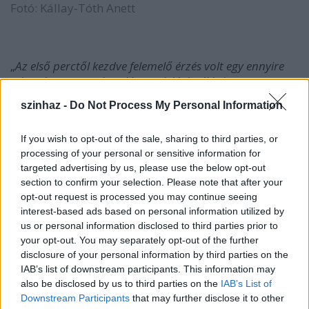
Fotó: Kállay-Tóth Anett
„
Az első perctől kezdve felemelő érzés volt egy ennyire
tehetséges csapatban játszani. Jó érzékkel
összeválogatott sokszínű társaság. Bátran próbáltunk
szinhaz -
Do Not Process My Personal Information
és nagyon akartuk, hogy jó legyen. Segítjük egymás
alakítását, és a közönséget is igyekszünk bevonni a
If you wish to opt-out of the sale, sharing to third parties, or
közös gondolkodásba. Persze így kellene máskor is, de
processing of your personal or sensitive information for
ha őszinte akarok lenni, elég ritkán állnak ilyen
targeted advertising by us, please use the below opt-out
szerencsésen a csillagok.
section to confirm your selection. Please note that after your
opt-out request is processed you may continue seeing
És van még valami, pontosabban valaki, akitől egészen
interest-based ads based on personal information utilized by
különleges élmény számomra a játék: a kislány, aki több
us or personal information disclosed to third parties prior to
jelenetben a partnerem. Egy csoda, egy káprázat, amit
your opt-out. You may separately opt-out of the further
ő művel. Ráadásul egészen véletlenül került bele az
disclosure of your personal information by third parties on the
előadásba.
Mátyássy Bence
behozta a próbákra a két
IAB’s list of downstream participants. This information may
és fél éves lányát,
Kálát
, aki egyszer csak fogta magát,
also be disclosed by us to third parties on the
IAB’s List of
és feljött közénk, miközben épp egy komor jeleneten
Downstream Participants
that may further disclose it to other
dolgoztunk
Trill Zsoltival
. Felmászott az ölembe,