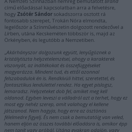
A Nemzeti Színházban nemrég bemutatott
Brand
című előadással kapcsolatban arra a felvetésre,
hogy
Zsótér Sándor
sokadszorra osztott rá
fontosabb szerepet, Trokán Nóra elmondta,
legelőször a Színművészetin dolgozott rendezővel a
Lír
ben, utána Kecskeméten többször is, majd az
Örkényben, és legutóbb a Nemzetiben.
„
Akárhányszor dolgozunk együtt, lenyűgöznek a
kristálytiszta helyzetelemzései, ahogy a karakterek
viszonyát, az indítékokat és összefüggéseket
magyarázza. Mindent tud, és ettől azonnal
felszabadulok én is. Rendkívüli hittel, szeretettel, és
fantasztikus lendülettel rendez. Ha egyet pislogsz,
lemaradsz. Helyzeteket dob fel, amiket meg kell
oldanod. Egyben leveszi a válladról azt a terhet, hogy ez
most egy nehéz szerep, amit valahogy el kellene
játszanod. Nem hagyja, hogy erre az ösztönös
félelmedre figyelj. És nem csak a bemutatóig van veled,
hanem eljön az összes további előadásra is, amikor épp
nem tanít vagy próbál. Utána gyakran odajön, vagy