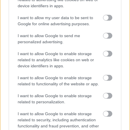
próbáljak úgy tenni, mintha. Zavarta őket, hogy kilépve
device identifiers in apps.
a próbateremből, képes vagyok egészen más dolgokról
beszélgetést kezdeményezni. Ilyenkor mindig próbálom
I want to allow my user data to be sent to
megmagyarázni, hogy igenis érdekel az adott munka,
Google for online advertising purposes.
de valóban van bennem egy alapvető kívülállás is,
amennyiben nem a színházról való gondolkodás tölti ki
I want to allow Google to send me
a szabadidőmet. Illetve nem esek hanyatt attól, hogy
personalized advertising.
színésznő vagyok
".
I want to allow Google to enable storage
A színésznő hangsúlyozta: az
Éjjeli menedékhely
,
related to analytics like cookies on web or
a
Vitéz lélek
és a
Brand
vendégszerepei után se
device identifiers in apps.
szerződik a Nemzetibe, nem lesz társulati tag.
„
Ugyanúgy darabra szerződöm, mint ahogy
I want to allow Google to enable storage
related to functionality of the website or app.
Kecskeméten, az Örkényben és mindenhol máshol. Egy
ideje szabadúszó vagyok
” – tette hozzá.
I want to allow Google to enable storage
related to personalization.
Terveiről szólva elmondta: „
Nagyon klassz lenne az
egykori színművészetis osztályommal összehozni
I want to allow Google to enable storage
valami újat. Évek óta dédelgetjük ezt a tervet, részemről
related to security, including authentication
most lenne megvalósítható. Annyira szuper csapat
functionality and fraud prevention, and other
voltunk, főleg a harmadik-negyedik évben, ami tényleg