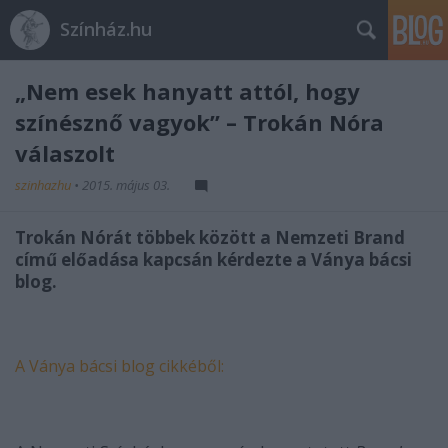
Színház.hu
„Nem esek hanyatt attól, hogy
színésznő vagyok” – Trokán Nóra
válaszolt
szinhazhu
•
2015. május 03.
Trokán Nórát többek között a Nemzeti Brand
című előadása kapcsán kérdezte a Ványa bácsi
blog.
A Ványa bácsi blog cikkéből: