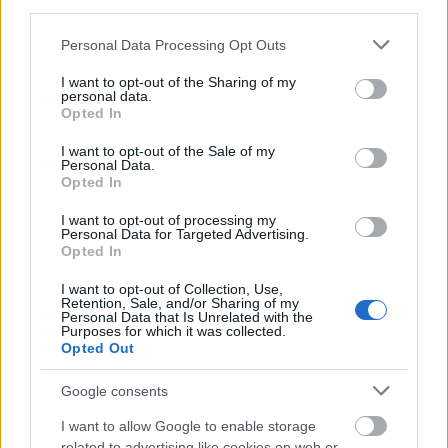
third parties.
gügyörészett, én meg egyre csak mondtam a
szövegemet a halott gyerekemről.
Zsótér
majdnem
Please note that this website/app uses one or more Google
Personal Data Processing Opt Outs
leesett a székről, hogy ez mennyire bámulatos, és
services and may gather and store information including but
azonnal belelkesedett, hogy ezt így fogjuk megcsinálni.
not limited to your visit or usage behaviour. You may click to
I want to opt-out of the Sharing of my
personal data.
grant or deny consent to Google and its third-party tags to
És onnantól úgy vettük, hogy a kislány is szereplő, de
Opted In
use your data for below specified purposes in below Google
közben az utolsó pillanatig kétséges volt, hogy tényleg
consent section.
benne maradhat-e, vagy majd az utolsó pillanatban
I want to opt-out of the Sale of my
Personal Data.
lefújjuk az ötletet. Nem tanítottunk be neki semmit,
Opted In
egyszerűen hagytuk, hogy ott legyen, és figyeltük, mire
mit reagál, utána mi is rögtönöztünk arra valamit.
I want to opt-out of processing my
Personal Data for Targeted Advertising.
Hatalmas koncentrációt igényel. Elmondhatatlanul
Opted In
hálás vagyok, hogy maradt, és azóta is minden
alkalmat egyedivé és varázslatossá tesz”
–
mesélte
I want to opt-out of Collection, Use,
Trokán Nóra
.
Retention, Sale, and/or Sharing of my
Personal Data that Is Unrelated with the
Purposes for which it was collected.
A felvetésre, miszerint érződik rajta valami
Opted Out
megnyerő nemtörődömség, úgy reagált: „
Igen,
ugyanakkor ez sokakat idegesít, mert voltak, akik ezt
Google consents
úgy értelmezték, hogy engem látszólag egyáltalán nem
I want to allow Google to enable storage
is érdekel ez az egész, vagy kérték, hogy legalább
related to advertising like cookies on web or