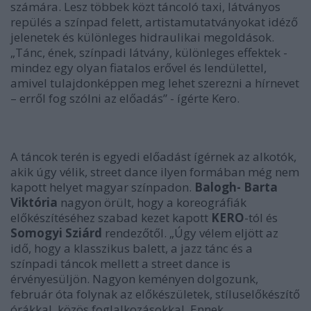
számára. Lesz többek közt táncoló taxi, látványos
repülés a színpad felett, artistamutatványokat idéző
jelenetek és különleges hidraulikai megoldások.
„Tánc, ének, színpadi látvány, különleges effektek -
mindez egy olyan fiatalos erővel és lendülettel,
amivel tulajdonképpen meg lehet szerezni a hírnevet
– erről fog szólni az előadás” -
ígérte Kero.
A táncok terén is egyedi előadást ígérnek az alkotók,
akik úgy vélik, street dance ilyen formában még nem
kapott helyet magyar színpadon.
Balogh- Barta
Viktória
nagyon örült, hogy a koreográfiák
előkészítéséhez szabad kezet kapott
KERO
-tól és
Somogyi Sziárd
rendezőtől.
„Úgy vélem eljött az
idő, hogy a klasszikus balett, a jazz tánc és a
színpadi táncok mellett a street dance is
érvényesüljön. Nagyon keményen dolgozunk,
február óta folynak az előkészületek, stíluselőkészítő
órákkal, közös foglalkozásokkal. Ennek