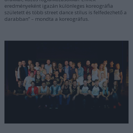
eredményeként igazán különleges koreográfia
született és több street dance stílus is felfedezhető a
darabban”
– mondta a koreográfus.