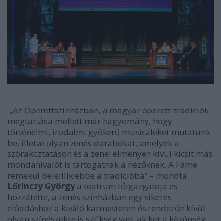
„Az Operettszínházban, a magyar operett-tradíciók
megtartása mellett már hagyomány, hogy
történelmi, irodalmi gyökerű musicaleket mutatunk
be, illetve olyan zenés darabokat, amelyek a
szórakoztatáson és a zenei élményen kívül kicsit más
mondanivalót is tartogatnak a nézőknek. A Fame
remekül beleillik ebbe a tradícióba”
– mondta
Lőrinczy György
a teátrum főigazgatója és
hozzátette, a zenés színházban egy sikeres
előadáshoz a kiváló karmesteren és rendezőn kívül
olyan színészekre is szükség van, akiket a közönség