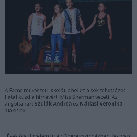
A Fame művészeti iskolát, ahol ez a sok tehetséges
fiatal küzd a hírnévért, Miss Sherman vezeti. Az
angoltanárt
Szulák Andrea
és
Nádasi Veronika
alakítják.
„Évek óta figyelem itt az Operettszínházban, hogyan