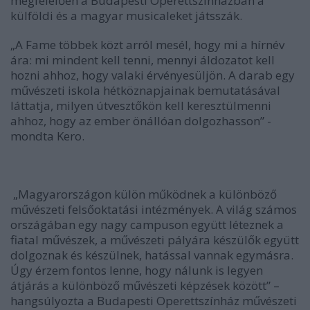
megfelelően a Budapesti Operettszínházban a
külföldi és a magyar musicaleket játsszák.
„A Fame többek közt arról mesél, hogy mi a hírnév
ára: mi mindent kell tenni, mennyi áldozatot kell
hozni ahhoz, hogy valaki érvényesüljön. A darab egy
művészeti iskola hétköznapjainak bemutatásával
láttatja, milyen útvesztőkön kell keresztülmenni
ahhoz, hogy az ember önállóan dolgozhasson” -
mondta Kero.
„Magyarországon külön működnek a különböző
művészeti felsőoktatási intézmények. A világ számos
országában egy nagy campuson együtt léteznek a
fiatal művészek, a művészeti pályára készülők együtt
dolgoznak és készülnek, hatással vannak egymásra.
Úgy érzem fontos lenne, hogy nálunk is legyen
átjárás a különböző művészeti képzések között”
–
hangsúlyozta a Budapesti Operettszínház művészeti