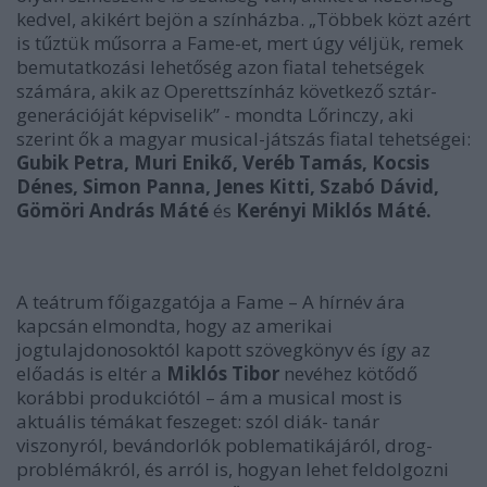
kedvel, akikért bejön a színházba.
„Többek közt azért
is tűztük műsorra a Fame-et, mert úgy véljük, remek
bemutatkozási lehetőség azon fiatal tehetségek
számára, akik az Operettszínház következő sztár-
generációját képviselik” -
mondta Lőrinczy, aki
szerint ők a magyar musical-játszás fiatal tehetségei:
Gubik Petra, Muri Enikő, Veréb Tamás, Kocsis
Dénes, Simon Panna, Jenes Kitti, Szabó Dávid,
Gömöri András Máté
és
Kerényi Miklós Máté.
A teátrum főigazgatója a Fame – A hírnév ára
kapcsán elmondta, hogy az amerikai
jogtulajdonosoktól kapott szövegkönyv és így az
előadás is eltér a
Miklós Tibor
nevéhez kötődő
korábbi produkciótól – ám a musical most is
aktuális témákat feszeget: szól diák- tanár
viszonyról, bevándorlók poblematikájáról, drog-
problémákról, és arról is, hogyan lehet feldolgozni