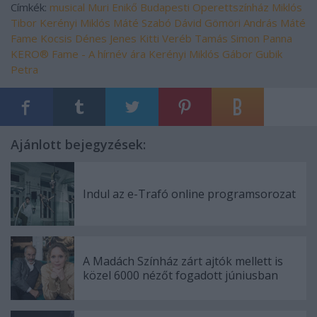
Címkék:
musical
Muri Enikő
Budapesti Operettszínház
Miklós
Tibor
Kerényi Miklós Máté
Szabó Dávid
Gömöri András Máté
Fame
Kocsis Dénes
Jenes Kitti
Veréb Tamás
Simon Panna
KERO®
Fame - A hírnév ára
Kerényi Miklós Gábor Gubik
Petra
Ajánlott bejegyzések:
Indul az e-Trafó online programsorozat
A Madách Színház zárt ajtók mellett is
közel 6000 nézőt fogadott júniusban