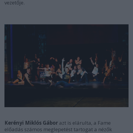
vezetője.
Kerényi Miklós Gábor
azt is elárulta, a Fame
előadás számos meglepetést tartogat a nézők