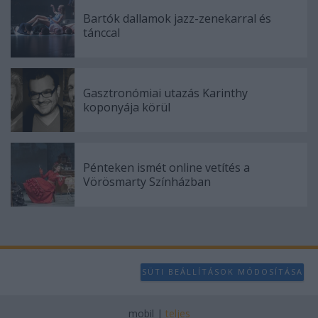
Bartók dallamok jazz-zenekarral és
tánccal
Gasztronómiai utazás Karinthy
koponyája körül
Pénteken ismét online vetítés a
Vörösmarty Színházban
SÜTI BEÁLLÍTÁSOK MÓDOSÍTÁSA
mobil
|
teljes