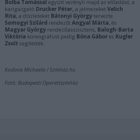
Bolba Tamással
együtt vezényli majd az előadást, a
karigazgató
Drucker Péter,
a jelmezeket
Velich
Rita
, a díszleteket
Bátonyi György
tervezte.
Somogyi Szilárd
rendezőt
Angyal Márta
, és
Magyar György
rendezőasszisztens,
Balogh-Barta
Viktória
koreográfust pedig
Bóna Gábor
és
Kugler
Zsolt
segítették.
Kodova Michaela / Színház.hu
Fotó: Budapesti Operettszínház