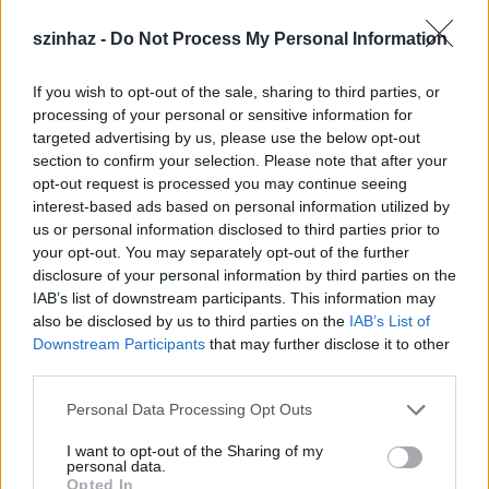
Nádas Veronika
számára a folytonosságot jelenti a
Fame, hiszen annak idején pályakezdőként Mabelle
szinhaz -
Do Not Process My Personal Information
szerepét játszotta.
„Úgy tűnik számomra is
sikeresnek bizonyult az a döntés, amit a darabban
If you wish to opt-out of the sale, sharing to third parties, or
Mabelle is hoz – szakot vált és elmegy
processing of your personal or sensitive information for
karakterszínésznőnek. Nekem nagyon fontos
targeted advertising by us, please use the below opt-out
visszajelzés, hogy a kemény munka, áldozat és harc
section to confirm your selection. Please note that after your
mégis csak előre tudja vinni az embert – ennyi év
opt-out request is processed you may continue seeing
után is, bár más szerepben - itt vagyok, ezen a
interest-based ads based on personal information utilized by
színpadon, ahol a pályám indult és erre nagyon
us or personal information disclosed to third parties prior to
büszke vagyok”
– vont párhuzamot
Nádasi
your opt-out. You may separately opt-out of the further
Veronika
, saját pályája és a Fame művészeti iskola
disclosure of your personal information by third parties on the
diákjainak kihívásai között.
IAB’s list of downstream participants. This information may
also be disclosed by us to third parties on the
IAB’s List of
Downstream Participants
that may further disclose it to other
third parties.
Nádasi Veronika
szerint a darab arra is felhívja a
Please note that this website/app uses one or more Google
figyelmet, mennyire fontos, hogy ne csak utat
Personal Data Processing Opt Outs
services and may gather and store information including but
mutassunk a fiatalabb generáció számára, hanem
not limited to your visit or usage behaviour. You may click to
I want to opt-out of the Sharing of my
ezt hitelesen tegyük.
„Számomra a legfontosabb a
personal data.
grant or deny consent to Google and its third-party tags to
példamutatás – szülőként, pedagógusként,
Opted In