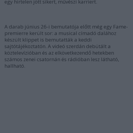
egy hirtelen jött sikert, művészi karriert.
A darab június 26-i bemutatója előtt még egy Fame-
premierre került sor: a musical címadó dalához
készült klippet is bemutatták a keddi
sajtótájékoztatón. A videó szerdán debütált a
köztelevízióban és az elkövetkezendő hetekben
számos zenei csatornán és rádióban lesz látható,
hallható.