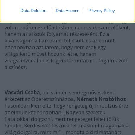
Szilárd
felkértek erre a szerepre, tulajdonképpen
olyan dolog történt velem, ami ritka pillanat egy
Data Deletion
Data Access
Privacy Policy
színész életében: egy igazi álmom teljesült. Már
régóta vágytam arra, hogy benne lehessek egy nagy
volumenű zenés előadásban, nem csak szereplőként,
hanem az alkotói folyamat részeseként. Ez a
kívánságom a Fame-mel teljesült, és az elmúlt
hónapokban azt látom, hogy nem csak egy
világsikerű művet hozunk létre, hanem
világszínvonalon is fogjuk bemutatni” -
fogalmazott
a színész.
Vasvári Csaba
, aki szintén vendégművészként
érkezett az Operettszínházba,
Németh Kristófhoz
hasonlóan kiemelte, hogy rengeteg új impulzus érte
az elmúlt két hónapban.
„Nagyon szeretek
fiatalokkal dolgozni, mert rengeteget lehet tőlük
tanulni. Kérdéseket tesznek fel, másként reagálnak a
világ dolgaira, mint mi”
– mondta a drámatanárt