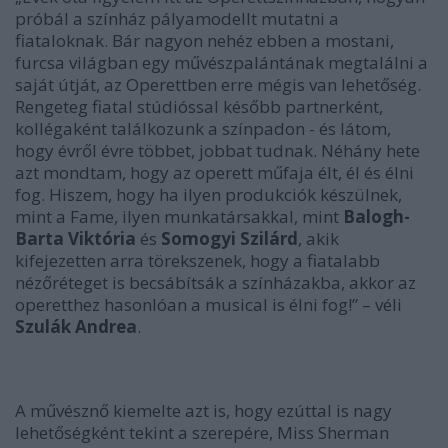
próbál a színház pályamodellt mutatni a
fiataloknak. Bár nagyon nehéz ebben a mostani,
furcsa világban egy művészpalántának megtalálni a
saját útját, az Operettben erre mégis van lehetőség.
Rengeteg fiatal stúdióssal később partnerként,
kollégaként találkozunk a színpadon - és látom,
hogy évről évre többet, jobbat tudnak. Néhány hete
azt mondtam, hogy az operett műfaja élt, él és élni
fog. Hiszem, hogy ha ilyen produkciók készülnek,
mint a Fame, ilyen munkatársakkal, mint
Balogh-
Barta Viktória
és
Somogyi Szilárd
, akik
kifejezetten arra törekszenek, hogy a fiatalabb
nézőréteget is becsábítsák a színházakba, akkor az
operetthez hasonlóan a musical is élni fog!”
– véli
Szulák Andrea
.
A művésznő kiemelte azt is, hogy ezúttal is nagy
lehetőségként tekint a szerepére, Miss Sherman