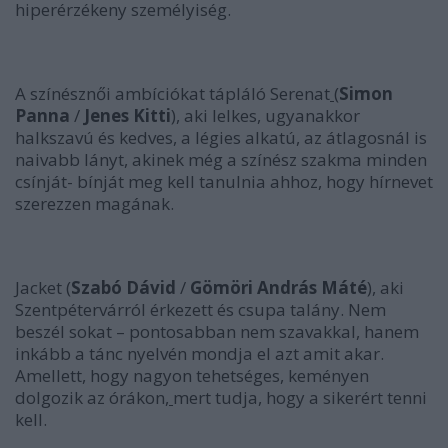
hiperérzékeny személyiség.
A színésznői ambíciókat tápláló Serenat
(
Simon
Panna
/
Jenes Kitti
), aki lelkes, ugyanakkor
halkszavú és kedves, a légies alkatú, az átlagosnál is
naivabb lányt, akinek még a színész szakma minden
csínját- bínját meg kell tanulnia ahhoz, hogy hírnevet
szerezzen magának.
Jacket (
Szabó Dávid
/
Gömöri András Máté
), aki
Szentpétervárról érkezett és csupa talány. Nem
beszél sokat – pontosabban nem szavakkal, hanem
inkább a tánc nyelvén mondja el azt amit akar.
Amellett, hogy nagyon tehetséges, keményen
dolgozik az órákon,
mert tudja, hogy a sikerért tenni
kell.