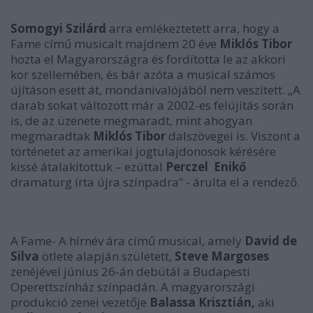
Somogyi Szilárd
arra emlékeztetett arra, hogy a
Fame című musicalt majdnem 20 éve
Miklós Tibor
hozta el Magyarországra és fordította le az akkori
kor szellemében, és bár azóta a musical számos
újításon esett át, mondanivalójából nem veszített.
„A
darab sokat változott már a 2002-es felújítás során
is, de az üzenete megmaradt, mint ahogyan
megmaradtak
Miklós Tibor
dalszövegei is. Viszont a
történetet az amerikai jogtulajdonosok kérésére
kissé átalakítottuk – ezúttal
Perczel Enikő
dramaturg írta újra színpadra” -
árulta el a rendező.
A Fame- A hírnév ára című musical, amely
David de
Silva
ötlete alapján született,
Steve Margoses
zenéjével június 26-án debütál a Budapesti
Operettszínház színpadán. A magyarországi
produkció zenei vezetője
Balassa Krisztián,
aki