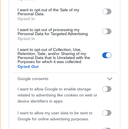
use your data for below specified purposes in below Google
igazgatóként. Akkor mondhatjuk igazán nyílt
consent section.
I want to opt-out of the Sale of my
tekintettel valakinek, hogy hogyan kell csinálnia
Personal Data.
valamit, ha azt mi magunk is úgy tesszük, ha azt a
Opted In
bizonyos értékeket magunk is képviselünk”
– vallja a
művésznő.
I want to opt-out of processing my
Personal Data for Targeted Advertising.
Opted In
I want to opt-out of Collection, Use,
Retention, Sale, and/or Sharing of my
Personal Data that Is Unrelated with the
Purposes for which it was collected.
Opted Out
Google consents
I want to allow Google to enable storage
related to advertising like cookies on web or
device identifiers in apps.
I want to allow my user data to be sent to
Google for online advertising purposes.