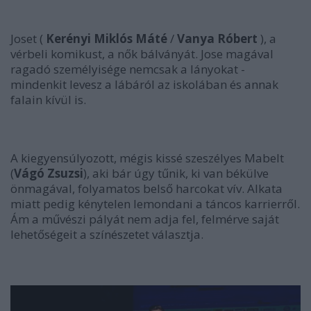
Joset (
Kerényi Miklós Máté
/
Vanya Róbert
), a
vérbeli komikust, a nők bálványát. Jose magával
ragadó személyisége nemcsak a lányokat -
mindenkit levesz a lábáról az iskolában és annak
falain kívül is.
A kiegyensúlyozott, mégis kissé szeszélyes Mabelt
(
Vágó Zsuzsi
), aki bár úgy tűnik, ki van békülve
önmagával, folyamatos belső harcokat vív. Alkata
miatt pedig kénytelen lemondani a táncos karrierről.
Ám a művészi pályát nem adja fel, felmérve saját
lehetőségeit a színészetet választja.