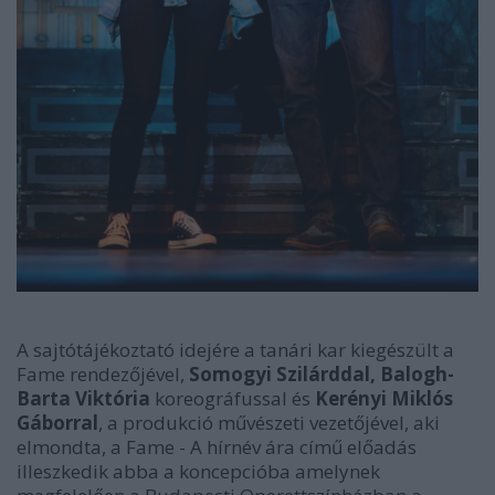
A sajtótájékoztató idejére a tanári kar kiegészült a
Fame rendezőjével,
Somogyi Szilárddal,
Balogh-
Barta Viktória
koreográfussal és
Kerényi Miklós
Gáborral
, a produkció művészeti vezetőjével, aki
elmondta, a Fame - A hírnév ára című előadás
illeszkedik abba a koncepcióba amelynek