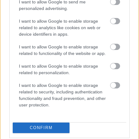
I want to allow Google to send me
personalized advertising.
A Miss Sherman vezette illusztris tanári kar
I want to allow Google to enable storage
asztalánál, a zenetanár, Mr. Sheinkopf, azaz
related to analytics like cookies on web or
Pálfalvy Attila
és
Csuha Lajos
; Miss Bell, a
device identifiers in apps.
tánctanár -
Vásári Mónika
valamint
Auksz Éva
; a
drámatanár, Mr. Myers vagyis
Vasvári Csaba
és
I want to allow Google to enable storage
Németh Kristóf
foglaltak helyet a castingon. Mr.
related to functionality of the website or app.
Myers szerepére az alkotók - az Operettszínház
hagyományaihoz híven - prózai színészeket hívtak.
I want to allow Google to enable storage
related to personalization.
I want to allow Google to enable storage
related to security, including authentication
Németh Kristóf
, aki „civilben” a Játékszín
functionality and fraud prevention, and other
igazgatója, elárulta régi vágya teljesült azzal, hogy
user protection.
szerepet kapott egy világhírű zenés darabban.
CONFIRM
„Amikor
KERO
,
Lőrinczy György
és
Somogyi