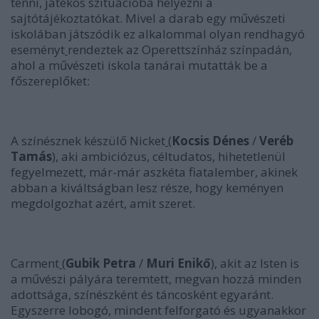
tenni, játékos szituációba helyezni a
sajtótájékoztatókat. Mivel a darab egy művészeti
iskolában játszódik ez alkalommal olyan rendhagyó
eseményt
rendeztek az Operettszínház színpadán,
ahol a művészeti iskola tanárai mutatták be a
főszereplőket:
A színésznek készülő Nicket
(
Kocsis Dénes
/
Veréb
Tamás
), aki ambiciózus, céltudatos, hihetetlenül
fegyelmezett, már-már aszkéta fiatalember, akinek
abban a kiváltságban lesz része, hogy keményen
megdolgozhat azért, amit szeret.
Carment
(
Gubik Petra
/
Muri Enikő
), akit az Isten is
a művészi pályára teremtett, megvan hozzá minden
adottsága, színészként és táncosként egyaránt.
Egyszerre lobogó, mindent felforgató és ugyanakkor