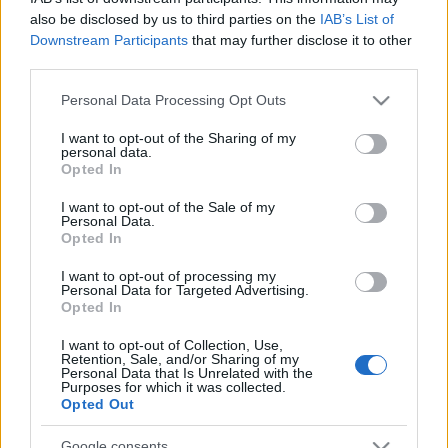
népszerű sztároktól tudhatunk meg kulisszatitkokat
also be disclosed by us to third parties on the
IAB’s List of
és érdekességeket az előadásról, mint
Vágó Zsuzsi,
Downstream Participants
that may further disclose it to other
Udvaros Dorottya,
Csonka András
, Peller Anna,
third parties.
Mészáros Árpád Zsolt, Homonnay Zsolt, Nádasi
Veronika, Simon Panna
és
Hirtling István
. A
Please note that this website/app uses one or more Google
Personal Data Processing Opt Outs
Budapesti Operettszínház vendégjátéka most
services and may gather and store information including but
először látható szabadtéri változatban. Az egyik
not limited to your visit or usage behaviour. You may click to
I want to opt-out of the Sharing of my
personal data.
legnépszerűbb magyar író,
Szabó Magda
pár éve
grant or deny consent to Google and its third-party tags to
Opted In
Somogyi Szilárdnak
adta azt az egyedülálló
use your data for below specified purposes in below Google
lehetőséget, hogy igazi musical-csemegévé
consent section.
I want to opt-out of the Sale of my
varázsolja generációkat elvarázsoló regényét.
Personal Data.
Opted In
I want to opt-out of processing my
Personal Data for Targeted Advertising.
A darab azóta rendkívül sikeres a közönség körében.
Opted In
A közönségtalálkozón a részvétel ingyenes.
I want to opt-out of Collection, Use,
Retention, Sale, and/or Sharing of my
Personal Data that Is Unrelated with the
Purposes for which it was collected.
Opted Out
Forrás: Szegediszabadtéri.hu
Google consents