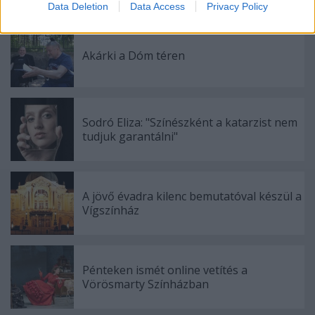
Data Deletion
Data Access
Privacy Policy
related to security, including authentication
functionality and fraud prevention, and other
user protection.
Akárki a Dóm téren
Sodró Eliza: "Színészként a katarzist nem
tudjuk garantálni"
A jövő évadra kilenc bemutatóval készül a
Vígszínház
Pénteken ismét online vetítés a
Vörösmarty Színházban