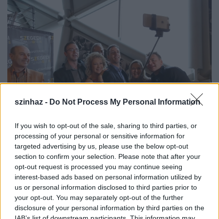
szinhaz -
Do Not Process My Personal Information
If you wish to opt-out of the sale, sharing to third parties, or
processing of your personal or sensitive information for
targeted advertising by us, please use the below opt-out
section to confirm your selection. Please note that after your
Csütörtökön 16 órától közönségtalálkozót tartanak
opt-out request is processed you may continue seeing
Szegeden, ahol a héten színre kerülő
interest-based ads based on personal information utilized by
szuperprodukció, az
Abigél
művészeivel
us or personal information disclosed to third parties prior to
találkozhatnak a nézők. A rendező,
Somogyi Szilárd
your opt-out. You may separately opt-out of the further
és a koreográfus,
Lőcsey Jenő
mellett olyan
disclosure of your personal information by third parties on the
IAB’s list of downstream participants. This information may