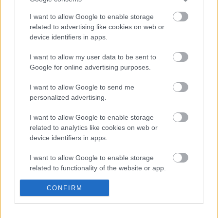
I want to allow Google to enable storage
related to advertising like cookies on web or
device identifiers in apps.
I want to allow my user data to be sent to
Google for online advertising purposes.
Címkék:
udvaros dorottya
mészáros árpád zsolt
szegedi
szabadtéri játékok
vágó zsuzsi
homonnay zsolt
peller anna
I want to allow Google to send me
Csonka András
Budapesti Operettszínház
Szabó Magda
personalized advertising.
Hirtling István
Nádasi Veronika
Somogyi Szilárd
Lőcsei Jenő
I want to allow Google to enable storage
Simon Panna
Abigél. musical
related to analytics like cookies on web or
device identifiers in apps.
I want to allow Google to enable storage
related to functionality of the website or app.
Ajánlott bejegyzések:
I want to allow Google to enable storage
CONFIRM
related to personalization.
Meghalt Böröndi Tamás
I want to allow Google to enable storage