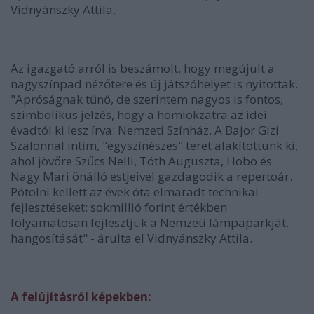
Vidnyánszky Attila.
Az igazgató arról is beszámolt, hogy megújult a
nagyszínpad nézőtere és új játszóhelyet is nyitottak.
"Apróságnak tűnő, de szerintem nagyos is fontos,
szimbolikus jelzés, hogy a homlokzatra az idei
évadtól ki lesz írva: Nemzeti Színház. A Bajor Gizi
Szalonnal intim, "egyszínészes" teret alakítottunk ki,
ahol jövőre Szűcs Nelli, Tóth Auguszta, Hobo és
Nagy Mari önálló estjeivel gazdagodik a repertoár.
Pótolni kellett az évek óta elmaradt technikai
fejlesztéseket: sokmillió forint értékben
folyamatosan fejlesztjük a Nemzeti lámpaparkját,
hangosítását" - árulta el Vidnyánszky Attila.
A felújításról képekben: