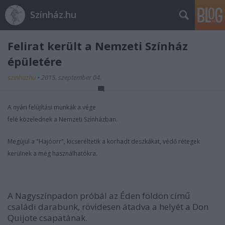
Színház.hu
Felirat került a Nemzeti Színház
épületére
szinhazhu
•
2015. szeptember 04.
A nyári felújítási munkák a vége
felé közelednek a Nemzeti Színházban.
Megújul a "Hajóorr", kicseréltetik a korhadt deszkákat, védő rétegek
kerülnek a még használhatókra.
A Nagyszínpadon próbál az Éden földön című
családi darabunk, rövidesen átadva a helyét a Don
Quijote csapatának.