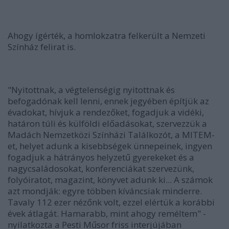
Ahogy ígérték, a homlokzatra felkerült a Nemzeti
Színház felirat is.
"Nyitottnak, a végtelenségig nyitottnak és
befogadónak kell lenni, ennek jegyében építjük az
évadokat, hívjuk a rendezőket, fogadjuk a vidéki,
határon túli és külföldi előadásokat, szervezzük a
Madách Nemzetközi Színházi
Találkozót, a MITEM-
et, helyet adunk a kisebbségek ünnepeinek, ingyen
fogadjuk a hátrányos helyzetű gyerekeket és a
nagycsaládosokat, konferenciákat szervezünk,
folyóiratot, magazint, könyvet adunk ki... A számok
azt mondják: egyre többen kíváncsiak minderre.
Tavaly 112 ezer nézőnk volt, ezzel elértük a korábbi
évek átlagát. Hamarabb, mint ahogy reméltem" -
nyilatkozta a Pesti Műsor friss interjújában