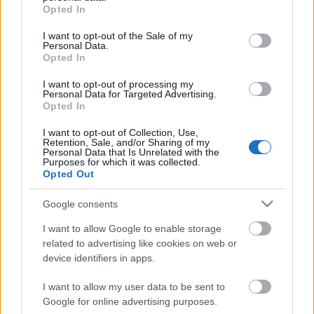
grant or deny consent to Google and its third-party tags to
Opted In
Az alábbi címre kérünk min. 3 jó minőségű,
use your data for below specified purposes in below Google
természetes képet vagy 2-3 perces bemutatkozó
consent section.
I want to opt-out of the Sale of my
videót telefonos elérhetőséggel:
Personal Data.
sunsetcasting2015@gmail.com
Opted In
I want to opt-out of processing my
Personal Data for Targeted Advertising.
Opted In
Aki felkeltette a rendező érdeklődését, azt
megkeressük.
I want to opt-out of Collection, Use,
Retention, Sale, and/or Sharing of my
Personal Data that Is Unrelated with the
Purposes for which it was collected.
Opted Out
Google consents
I want to allow Google to enable storage
related to advertising like cookies on web or
Ajánlott bejegyzések:
device identifiers in apps.
I want to allow my user data to be sent to
Akárki a Dóm téren
Google for online advertising purposes.