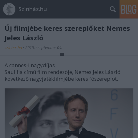
Színház.hu
Új filmjébe keres szereplőket Nemes
Jeles László
szinhazhu
•
2015. szeptember 04.
A cannes-i nagydíjas
Saul fia című film rendezője, Nemes Jeles László
következő nagyjátékfilmjébe keres főszereplőt.