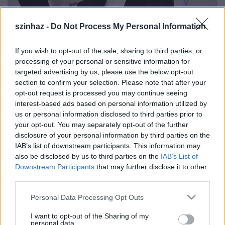
szinhaz -
Do Not Process My Personal Information
If you wish to opt-out of the sale, sharing to third parties, or
processing of your personal or sensitive information for
targeted advertising by us, please use the below opt-out
section to confirm your selection. Please note that after your
opt-out request is processed you may continue seeing
A Sunset Casting felhívása:
interest-based ads based on personal information utilized by
us or personal information disclosed to third parties prior to
your opt-out. You may separately opt-out of the further
disclosure of your personal information by third parties on the
16-28 év közötti nők és 25-40 év közötti férfiak
IAB’s list of downstream participants. This information may
jelentkezését várjuk.
also be disclosed by us to third parties on the
IAB’s List of
Downstream Participants
that may further disclose it to other
third parties.
Színészi előképzettség nem szükséges!
Please note that this website/app uses one or more Google
Personal Data Processing Opt Outs
services and may gather and store information including but
not limited to your visit or usage behaviour. You may click to
I want to opt-out of the Sharing of my
personal data.