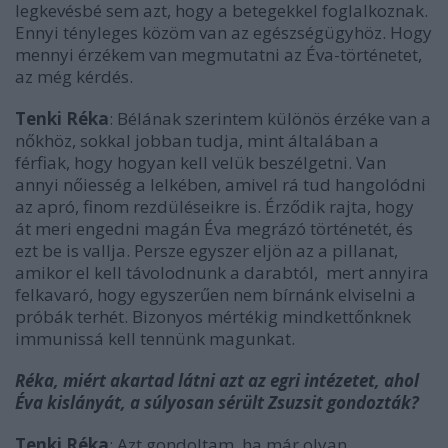
legkevésbé sem azt, hogy a betegekkel foglalkoznak.
Ennyi tényleges közöm van az egészségügyhöz. Hogy
mennyi érzékem van megmutatni az Éva-történetet,
az még kérdés.
Tenki Réka
: Bélának szerintem különös érzéke van a
nőkhöz, sokkal jobban tudja, mint általában a
férfiak, hogy hogyan kell velük beszélgetni. Van
annyi nőiesség a lelkében, amivel rá tud hangolódni
az apró, finom rezdüléseikre is. Érződik rajta, hogy
át meri engedni magán Éva megrázó történetét, és
ezt be is vallja. Persze egyszer eljön az a pillanat,
amikor el kell távolodnunk a darabtól, mert annyira
felkavaró, hogy egyszerűen nem bírnánk elviselni a
próbák terhét. Bizonyos mértékig mindkettőnknek
immunissá kell tennünk magunkat.
Réka, miért akartad látni azt az egri intézetet, ahol
Éva kislányát, a súlyosan sérült Zsuzsit gondozták?
Tenki Réka
: Azt gondoltam, ha már olyan