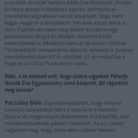
a szülést, és ezzel halálra ítélte Éva kislányát, Zsuzsit.
Az anya annak tudatában ápolta, halmozta el
szeretettel végzetesen sérült kislányát, hogy nem
fogja megérni a felnőttkort. Hét évet adott nekik a
sors. Évának eközben meg kellett küzdenie egy
bántalmazó férjjel és később született kisfia
elvesztésével is. Mindezt sikerült ép ésszel túlélnie.
Történetéből monodráma készült, amelyet a Jurányi
Inkubátorházban 2015. október 21-én mutat be a
Füge és az Orlai Produkciós Iroda.
Béla, a te ötleted volt, hogy színre vigyétek Péterfy-
Novák Éva
Egyasszony
című könyvét. Mi ragadott
meg benne?
Paczolay Béla:
Elgondolkodtatott,
hogy
milyen
szörnyű csapásokat mért a sors erre a miskolci
lányra, és mégis olyan életszeretet árad belőle, ami
mindannyiunknak példát mutathat. Az az üzenet
ragadott meg, hogy soha nem szabad feladni.