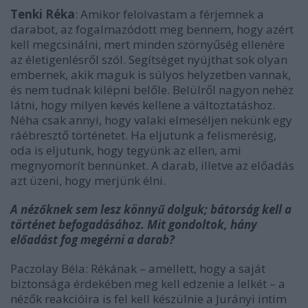
Tenki Réka
: Amikor felolvastam a férjemnek a
darabot, az fogalmazódott meg bennem, hogy azért
kell megcsinálni, mert minden szörnyűség ellenére
az életigenlésről szól. Segítséget nyújthat sok olyan
embernek, akik maguk is súlyos helyzetben vannak,
és nem tudnak kilépni belőle. Belülről nagyon nehéz
látni, hogy milyen kevés kellene a változtatáshoz.
Néha csak annyi, hogy valaki elmeséljen nekünk egy
ráébresztő történetet. Ha eljutunk a felismerésig,
oda is eljutunk, hogy tegyünk az ellen, ami
megnyomorít bennünket. A darab, illetve az előadás
azt üzeni, hogy merjünk élni.
A nézőknek sem lesz könnyű dolguk; bátorság kell a
történet befogadásához. Mit gondoltok, hány
előadást fog megérni a darab?
Paczolay Béla: Rékának – amellett, hogy a saját
biztonsága érdekében meg kell edzenie a lelkét – a
nézők reakcióira is fel kell készülnie a Jurányi intim