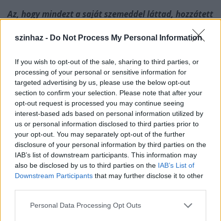
Az, hogy mindezt a saját szemeddel láttad, hozzátett
a szerep megformálásához? Könnyebben hívod elő
magadból azokat az érzelmeket, amelyeket
szinhaz -
Do Not Process My Personal Information
megmutatsz a színpadon?
If you wish to opt-out of the sale, sharing to third parties, or
Tenki Réka
: Úgy fogalmaznék, hogy szélesebbre
processing of your personal or sensitive information for
tárult előttem a perspektíva. Amikor először
targeted advertising by us, please use the below opt-out
olvastam fel a monodrámát, az Egerről szóló
section to confirm your selection. Please note that after your
részeknél elkezdtem magam előtt látni az intézet
opt-out request is processed you may continue seeing
képeit, de most már nem csak a képzeletemre
interest-based ads based on personal information utilized by
hagyatkozom, hanem kaptam egy szeletet a
us or personal information disclosed to third parties prior to
valóságból. Biztos, hogy akár ösztönösen is minden
your opt-out. You may separately opt-out of the further
beépült az előadásba. Az is, amiről Évával
disclosure of your personal information by third parties on the
beszélgettem út közben az autóban. Nem mint
IAB’s list of downstream participants. This information may
konkrét színészi eszközök kerültek be a szerep
also be disclosed by us to third parties on the
IAB’s List of
megformálásába, hanem mint a lelkemben valahol
Downstream Participants
that may further disclose it to other
elraktározott érzések, amelyek bizonyos
third parties.
pillanatokban előjönnek. Szerintem ha valaki
Please note that this website/app uses one or more Google
Personal Data Processing Opt Outs
érzékeny ember és érzékeny színész, akkor minden
services and may gather and store information including but
abba az irányba hat, ahová kell.