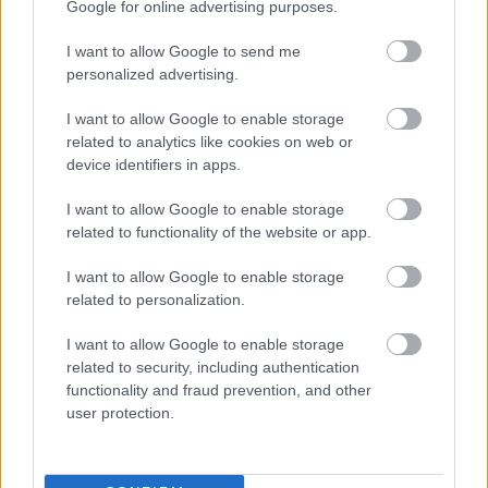
nagy dolog. Küzdeni kell, mert emocionálisan
Google for online advertising purposes.
nagyon szélsőséges a mű. A próbafolyamat előtt
nagy súlyt fektettem arra, hogy Éva és Réka
I want to allow Google to send me
megismerje egymást, sokat beszélgessenek, de azt
personalized advertising.
mondtam: amikor elkezdődnek a próbák, el kell
I want to allow Google to enable storage
vágni ezt a szálat. Eleve nehéz Évával szemben leülni,
related to analytics like cookies on web or
és eljátszani őt. Nem csak arról van szó, hogy jelen
device identifiers in apps.
van a szerző, hanem arról, hogy a nagyon személyes
története, az élete van a színpadon. Egyelőre
I want to allow Google to enable storage
keressük a hangokat, az egyensúlyt. Amíg meg nem
related to functionality of the website or app.
találjuk, Évát jelképesen eltiltottuk a próbáktól.
Három-négy órát dolgozunk, ami a napnak csak kis
I want to allow Google to enable storage
része, de agyban, lélekben egész nap bennünk van a
related to personalization.
darab. Néha nagyon kimerítő.
I want to allow Google to enable storage
related to security, including authentication
functionality and fraud prevention, and other
user protection.