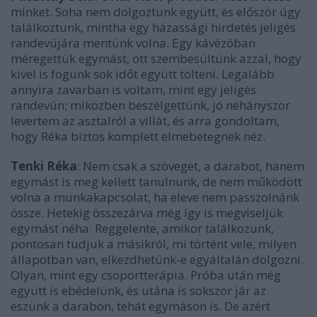
minket. Soha nem dolgoztunk együtt, és először úgy
találkoztunk, mintha egy házassági hirdetés jeligés
randevújára mentünk volna. Egy kávézóban
méregettük egymást, ott szembesültünk azzal, hogy
kivel is fogunk sok időt együtt tölteni. Legalább
annyira zavarban is voltam, mint egy jeligés
randevún; miközben beszélgettünk, jó néhányszor
levertem az asztalról a villát, és arra gondoltam,
hogy Réka biztos komplett elmebetegnek néz.
Tenki Réka
: Nem csak a szöveget, a darabot, hanem
egymást is meg kellett tanulnunk, de nem működött
volna a munkakapcsolat, ha eleve nem passzolnánk
össze. Hetekig összezárva még így is megviseljük
egymást néha. Reggelente, amikor találkozunk,
pontosan tudjuk a másikról, mi történt vele, milyen
állapotban van, elkezdhetünk-e egyáltalán dolgozni.
Olyan, mint egy csoportterápia. Próba után még
együtt is ebédelünk, és utána is sokszor jár az
eszünk a darabon, tehát egymáson is. De azért