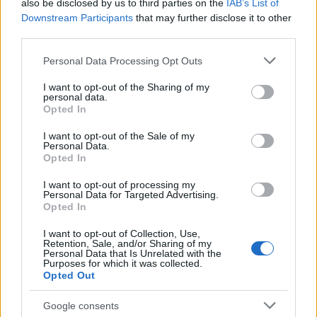
also be disclosed by us to third parties on the
IAB’s List of
Júliájából: a két világ, a mesejátékban az emberek és
Downstream Participants
that may further disclose it to other
tündérek, ellentétét csak a szerelem oldhatja
third parties.
föl. Nagyívű, intenzív látványvilágú előadás várja a
Nagyszínházban a családokat. A színpadon nagyon
Please note that this website/app uses one or more Google
Personal Data Processing Opt Outs
erős atmoszférát teremt a darab zenéje, melyet
services and may gather and store information including but
not limited to your visit or usage behaviour. You may click to
I want to opt-out of the Sharing of my
Fábri Géza
írt - közölte
Barnák László
.
personal data.
grant or deny consent to Google and its third-party tags to
Opted In
use your data for below specified purposes in below Google
consent section.
I want to opt-out of the Sale of my
Personal Data.
2015 áprilisában mutatta be a Budapesti Tavaszi
Opted In
Fesztiválon a Szegedi Kortárs Balett
Juronics Tamás
Carl Orff
Catulli Carmina
című művére készült
I want to opt-out of processing my
táncjátékát. A darabot november 20-tól láthatja a
Personal Data for Targeted Advertising.
Opted In
szegedi közönség. A társulat az est második felében
Enrico Morelli olasz koreográfus
Moderato Cantabile
I want to opt-out of Collection, Use,
című produkcióját adja elő.
Retention, Sale, and/or Sharing of my
Personal Data that Is Unrelated with the
Purposes for which it was collected.
Opted Out
A mű zenei anyagát olasz klasszikus zeneszerzők
szerzeményeiből és kortárs elektronikus művekből
Google consents