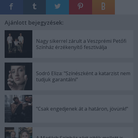
Ajánlott bejegyzések:
Nagy sikerrel zárult a Veszprémi Petőfi
Színház érzékenyítő fesztiválja
Sodró Eliza: "Színészként a katarzist nem
tudjuk garantálni"
"Csak engedjenek át a határon, jövünk!"
A Madách Színház zárt ajtók mellett is