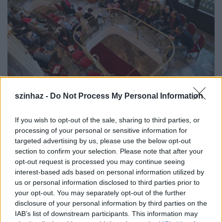
szinhaz -
Do Not Process My Personal Information
Fotó: szegedma.hu
If you wish to opt-out of the sale, sharing to third parties, or
processing of your personal or sensitive information for
targeted advertising by us, please use the below opt-out
Gimesi Dóra
, a Budapesti Bábszínház dramaturgja
section to confirm your selection. Please note that after your
írta - Arany János, Arany László és Lakatos Menyhért
opt-out request is processed you may continue seeing
művei alapján - a
Rózsa és Ibolya
című mesejátékot,
interest-based ads based on personal information utilized by
melyet november 6-án mutatnak be
Barnák László
us or personal information disclosed to third parties prior to
rendezésében. A darabot bábszínházak már
your opt-out. You may separately opt-out of the further
műsorra tűzték, de a szegedi lesz az első alkalom,
disclosure of your personal information by third parties on the
amikor élő szereplőkkel adják elő. A rendező
IAB’s list of downstream participants. This information may
elmondta, a mű sokat merít Shakespeare Rómeó és