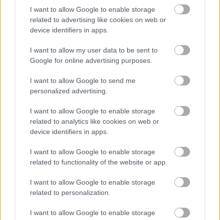
Enrico Morelli
állította össze. A sajtótájékoztatón
I want to allow Google to enable storage
elmondta, egy kortárs táncegyüttes és egy vendég
related to advertising like cookies on web or
koreográfus közös munkájának kölcsönös bizalmon
device identifiers in apps.
és együttműködési szándékon kell alapulnia. A
szegedi társulat tagjai rendelkeznek a megfelelő
I want to allow my user data to be sent to
technikai tudással, hatalmas odaadással dolgoznak,
Google for online advertising purposes.
és nyitottak ötleteire.
I want to allow Google to send me
personalized advertising.
November 27-én a Kisszínházban tartják Molnár
Ferenc
Az üvegcipő
című vígjátékának premierjét
I want to allow Google to enable storage
Bagó Bertalan
rendezésében. Az Adél szerepét
related to analytics like cookies on web or
játszó
Kubik Anna
úgy fogalmazott, hiába csaknem
device identifiers in apps.
százéves a darab, a szerelem és az öregedés örök
emberi probléma. A színművész számára - aki
I want to allow Google to enable storage
először lép színpadra a Szegedi Nemzeti Színházban
related to functionality of the website or app.
- különleges élményt jelent felfedezni, hogy a
I want to allow Google to enable storage
vígjáték milyen sok ponton kapcsolódik Molnár
related to personalization.
Ferenc saját életéhez, hogy jelenik meg benne
például viharos szerelme Fedák Sárival.
I want to allow Google to enable storage