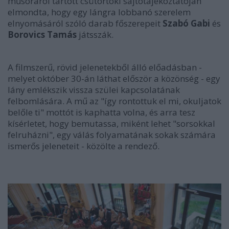
műsoráról tartott csütörtöki sajtótájékoztatóján
elmondta, hogy egy lángra lobbanó szerelem
elnyomásáról szóló darab főszerepeit
Szabó Gabi
és
Borovics Tamás
játsszák.
A filmszerű, rövid jelenetekből álló előadásban -
melyet október 30-án láthat először a közönség - egy
lány emlékszik vissza szülei kapcsolatának
felbomlására. A mű az "így rontottuk el mi, okuljatok
belőle ti" mottót is kaphatta volna, és arra tesz
kísérletet, hogy bemutassa, miként lehet "sorsokkal
felruházni", egy válás folyamatának sokak számára
ismerős jeleneteit - közölte a rendező.