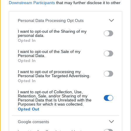
visszaigazolást nyerjenek, és a színpadról
Downstream Participants
that may further disclose it to other
felzaklassák vagy dolguk felől megnyugtassák őket.
third parties.
Így alakult ki a színház. Az Olaszliszkai című darab a
Please note that this website/app uses one or more Google
görög tragédiák formavilágát idézi. Borbély úgy
Personal Data Processing Opt Outs
services and may gather and store information including but
szerepeltet benne embertípusokat vagy kart, ahogy
not limited to your visit or usage behaviour. You may click to
I want to opt-out of the Sharing of my
azt egy görög tragédiában megszoktuk. Több
personal data.
grant or deny consent to Google and its third-party tags to
versformát is használ, látszik, jelentős költő írta" -
Opted In
use your data for below specified purposes in below Google
fogalmazott a Katona direktora.
consent section.
I want to opt-out of the Sale of my
Personal Data.
Opted In
Annak kapcsán, hogy a
Szögi
család peren
I want to opt-out of processing my
Personal Data for Targeted Advertising.
gondolkodik, mivel az ő engedélyüket nem kérték a
Opted In
színrevitelhez,
Máté Gábor
elmondta, már túl voltak
a próbaidőszak felén, mikor megkereste az özvegy,
I want to opt-out of Collection, Use,
és kérte, hogy ne adják elő a darabot. "Ám éppen
Retention, Sale, and/or Sharing of my
Personal Data that Is Unrelated with the
Borbély Szilárd
mondja: emlékezni muszáj. A
Purposes for which it was collected.
családnak, a hozzátartozóknak biztosan nem
Opted Out
kellemes, hogy felidézzük a történteket, de ettől
Google consents
függetlenül az ember ember által való
megsemmisítésének problémáját meg kell