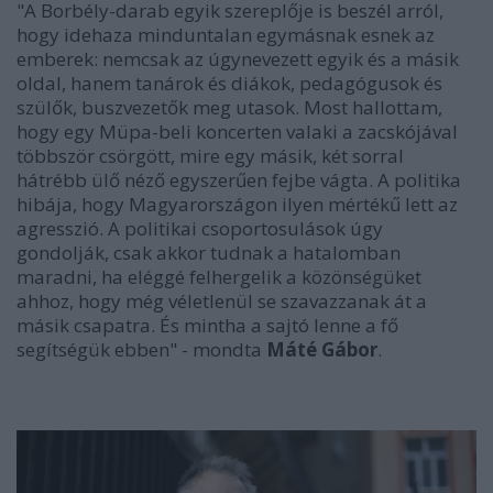
"A Borbély-darab egyik szereplője is beszél arról,
hogy idehaza minduntalan egymásnak esnek az
emberek: nemcsak az úgynevezett egyik és a másik
oldal, hanem tanárok és diákok, pedagógusok és
szülők, buszvezetők meg utasok. Most hallottam,
hogy egy Müpa-beli koncerten valaki a zacskójával
többször csörgött, mire egy másik, két sorral
hátrébb ülő néző egyszerűen fejbe vágta. A politika
hibája, hogy Magyarországon ilyen mértékű lett az
agresszió. A politikai csoportosulások úgy
gondolják, csak akkor tudnak a hatalomban
maradni, ha eléggé felhergelik a közönségüket
ahhoz, hogy még véletlenül se szavazzanak át a
másik csapatra. És mintha a sajtó lenne a fő
segítségük ebben" - mondta
Máté Gábor
.