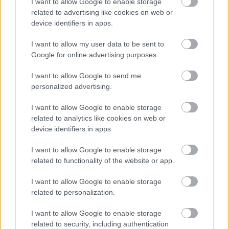
I want to allow Google to enable storage
beszélnünk egymással. Az Olaszliszkai című
related to advertising like cookies on web or
színdarab korábban napvilágot látott már egy
device identifiers in apps.
drámakötetben, a Magyar Rádió a megjelenése
évében hangjátékként adta le. Több mint száz
I want to allow my user data to be sent to
előadást kellene tartanunk, hogy a darab az
Google for online advertising purposes.
eddigieknél több emberhez jusson el" - részletezte
az előadás rendezője.
I want to allow Google to send me
personalized advertising.
I want to allow Google to enable storage
Borbély Szilárd darabjának egy múltját kereső zsidó
related to analytics like cookies on web or
utazó is szereplője; Olaszliszka a csodarabbi sírja
device identifiers in apps.
miatt a hászid zsidóság egyik szent helye. Erről
I want to allow Google to enable storage
Máté Gábor
így fogalmazott: "Ma már nagyon
related to functionality of the website or app.
könnyű felejteni. A hírcsinálás megöli az
emlékezetet: az új hírek felülírják a régieket, és
I want to allow Google to enable storage
sokszor már nem is tudjuk felidézni őket. A zsidók
related to personalization.
ügyében a közös bűn az oka a felejtésnek. A második
világháború erkölcsi zűrzavarában sokan a
I want to allow Google to enable storage
deportált, halálba küldött emberek értéktárgyait,
related to security, including authentication