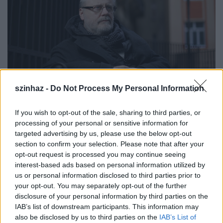
szinhaz -
Do Not Process My Personal Information
If you wish to opt-out of the sale, sharing to third parties, or
processing of your personal or sensitive information for
targeted advertising by us, please use the below opt-out
Fotó: Szabó Gábor/Origo
section to confirm your selection. Please note that after your
opt-out request is processed you may continue seeing
interest-based ads based on personal information utilized by
A kérdésre, azért választ-e rázós témákat, mert
us or personal information disclosed to third parties prior to
zavarja azok feldolgozatlansága, a rendező
your opt-out. You may separately opt-out of the further
elmondta, a színház több mint egyszerű
disclosure of your personal information by third parties on the
szórakoztatás. "Az embereknek mindig is szükségük
IAB’s list of downstream participants. This information may
volt arra, hogy a problémáik elhangozzanak,
also be disclosed by us to third parties on the
IAB’s List of