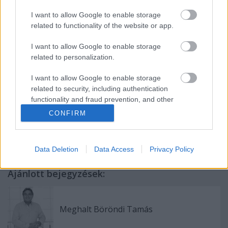
gyermekszínházi előadást keres vagy kíván
bemutatni. Ezek az előadások megtalálhatók a
I want to allow Google to enable storage
Fidelio most megjelent különszámában. A zsűri
related to functionality of the website or app.
részéről
Stuber Andrea
és
Vasvári Csaba
vett részt
a sajtótájékoztatón, akik egybehangzóan örömüknek
I want to allow Google to enable storage
és várakozásuknak adtak hangot a várható
related to personalization.
változatos és ígéretes programmal kapcsolatban.
I want to allow Google to enable storage
related to security, including authentication
functionality and fraud prevention, and other
user protection.
CONFIRM
Data Deletion
Data Access
Privacy Policy
Ajánlott bejegyzések:
Meghalt Böröndi Tamás