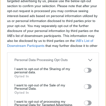
targeted advertising by us, please use the below opt-out
section to confirm your selection. Please note that after your
opt-out request is processed you may continue seeing
interest-based ads based on personal information utilized by
us or personal information disclosed to third parties prior to
your opt-out. You may separately opt-out of the further
disclosure of your personal information by third parties on the
IAB’s list of downstream participants. This information may
also be disclosed by us to third parties on the
IAB’s List of
Downstream Participants
that may further disclose it to other
third parties.
Please note that this website/app uses one or more Google
Personal Data Processing Opt Outs
services and may gather and store information including but
not limited to your visit or usage behaviour. You may click to
I want to opt-out of the Sharing of my
personal data.
grant or deny consent to Google and its third-party tags to
Opted In
use your data for below specified purposes in below Google
consent section.
Juszcák Zsuzsa
, a rendezvény koordinátora is
I want to opt-out of the Sale of my
Personal Data.
kifejtette, hogy ezek nélkül a támogatások nélkül
Opted In
nem valósulhatna meg immár 8. alkalommal ez a
rangos seregszemle. Fontos megjegyezni, hogy 15
I want to opt-out of processing my
éve a fesztivál – a Szemlét kétévente rendezik meg –
Personal Data for Targeted Advertising.