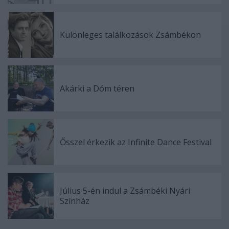
Különleges találkozások Zsámbékon
Akárki a Dóm téren
Ősszel érkezik az Infinite Dance Festival
Július 5-én indul a Zsámbéki Nyári
Színház