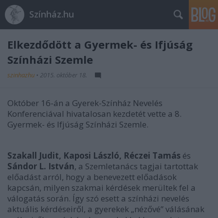
Színház.hu
Elkezdődött a Gyermek- és Ifjúság
Színházi Szemle
szinhazhu
•
2015. október 18.
Október 16-án a Gyerek-Színház Nevelés
Konferenciával hivatalosan kezdetét vette a 8.
Gyermek- és Ifjúság Színházi Szemle.
Szakall Judit, Kaposi László, Réczei Tamás
és
Sándor L. István
, a Szemletanács tagjai tartottak
előadást arról, hogy a benevezett előadások
kapcsán, milyen szakmai kérdések merültek fel a
válogatás során. Így szó esett a színházi nevelés
aktuális kérdéseiről, a gyerekek „nézővé” válásának