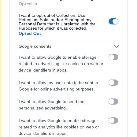
Opted In
az indulásakor kialakított, és a mai napig helytálló
szakmai értékek mentén működik. Ezek az értékek
I want to opt-out of Collection, Use,
határozták meg a válogatók munkáját is.
Retention, Sale, and/or Sharing of my
Personal Data that Is Unrelated with the
Purposes for which it was collected.
Opted Out
Sándor L. István
kifejtette, hogy – az idei évben
Google consents
először 4 tagúra bővült – Szemletanács a válogatás
I want to allow Google to enable storage
során szinte vita nélkül hozott döntéseket a
related to advertising like cookies on web or
beválogatott, illetve az ajánlott előadásokról.
device identifiers in apps.
Különböző ízlések és szemléletek találkoztak, mégis
sikerült egy közös listát összeállítaniuk – tette hozzá
I want to allow my user data to be sent to
Réczei Tamás
.
Google for online advertising purposes.
I want to allow Google to send me
personalized advertising.
A beválogatott 14 előadás a magyar színházi
szakma gyermekszínházi műfajának erősségeit
I want to allow Google to enable storage
vonultatja fel. A beválogatott és a 36 ajánlott
related to analytics like cookies on web or
előadás mindenki számára alapot jelenthet, aki
device identifiers in apps.