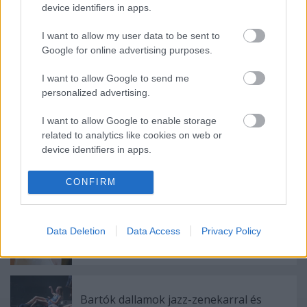
device identifiers in apps.
I want to allow my user data to be sent to
Google for online advertising purposes.
I want to allow Google to send me
personalized advertising.
Ajánlott bejegyzések:
I want to allow Google to enable storage
related to analytics like cookies on web or
device identifiers in apps.
Rögtön dupla premierrel kezdi az új
évadot a Radnóti
I want to allow Google to enable storage
CONFIRM
related to functionality of the website or app.
I want to allow Google to enable storage
Augusztusban jön az év legvidámabb
Data Deletion
Data Access
Privacy Policy
related to personalization.
hete
I want to allow Google to enable storage
related to security, including authentication
functionality and fraud prevention, and other
Bartók dallamok jazz-zenekarral és
user protection.