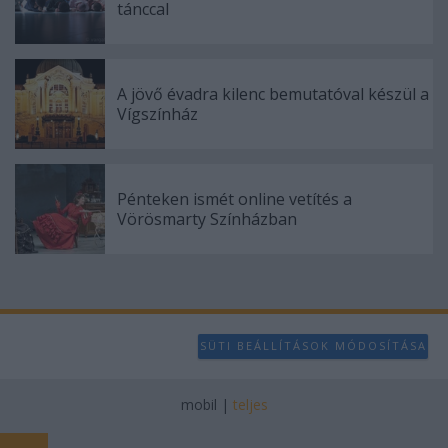
tánccal
A jövő évadra kilenc bemutatóval készül a
Vígszínház
Pénteken ismét online vetítés a
Vörösmarty Színházban
SÜTI BEÁLLÍTÁSOK MÓDOSÍTÁSA
mobil
|
teljes