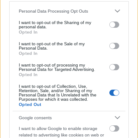
Nagy Eszter
, a PNSZ közönségszervezési és marketing koordinátora a
Please note that this website/app uses one or more Google
Personal Data Processing Opt Outs
portálnak elmondta, többször érkezik a nézőktől levél, melyben
services and may gather and store information including but
gratulálnak egy-egy művésznek, elismerésüket fejezik ki egy-egy
not limited to your visit or usage behaviour. You may click to
I want to opt-out of the Sharing of my
Számukra szeretnék
előadásban nyújtott teljesítményükért.
personal data.
grant or deny consent to Google and its third-party tags to
Opted In
lehetővé tenni a színészekkel való kapcsolatfelvételt,
use your data for below specified purposes in below Google
illetve, hogy jobban megismerjék őket olyan
consent section.
I want to opt-out of the Sale of my
oldalukról is, amit különböző újságcikkekből,
Personal Data.
interjúkból nem mindig lehet.
Opted In
I want to opt-out of processing my
Personal Data for Targeted Advertising.
Opted In
A felhívás minden héten szerdán kerül fel a Pécsi
Nemzeti Színház Facebook oldalára. Legközelebb
I want to opt-out of Collection, Use,
Retention, Sale, and/or Sharing of my
Mikola Gergő
lesz a soros, a válaszokat mindig
Personal Data that Is Unrelated with the
csütörtökön olvashatjuk.
Purposes for which it was collected.
Opted Out
Google consents
Forrás:
pecsma.hu
I want to allow Google to enable storage
related to advertising like cookies on web or