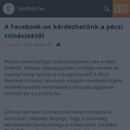
Színház.hu
A Facebook-on kérdezhetünk a pécsi
színészektől
szinhazhu
•
2015. október 28.
Milyen zenét hallgat szabadidejében, van-e ideje
pihenni, milyen szépségápolási trükkjei vannak és
mennyi ideig tanulja a szövegkönyvet? A Pécsi
Nemzeti Színház Facebook-oldalán mostantól bárki
feltehet hasonló kérdéseket a társulat tagjainak -
számolt be a pecsma.hu.
A Pécsi Nemzeti Színház múlt héten indította el
sorozatát, melynek lényege, hogy a közönség
kérdésekkel bombázhatja a művészeket. Elsőként