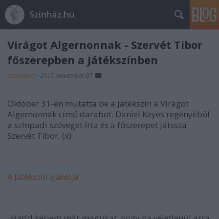
Színház.hu
Virágot Algernonnak - Szervét Tibor
főszerepben a Játékszínben
szinhazhu
•
2015. november 07.
Október 31-én mutatta be a Játékszín a Virágot
Algernonnak című darabot. Daniel Keyes regényéből
a színpadi szöveget írta és a főszerepet játssza:
Szervét Tibor. (x)
A Játékszín ajánlója:
„Hadd kérjem már magukat, hogy ha véletlenül arra