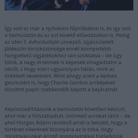
Így volt ez már a nyilvános főpróbákon is, és így volt
a bemutatón és az azt követő előadásokon is. Pedig
az idén 3. évfordulóját ünneplő, újjászületett
Játékszín törzsközönsége ennél könnyedebb
hangvételű vígjátékokhoz van szoktatva – de úgy
tűnik, a nagy érzelmek is képesek elragadtatni a
nézőt, s hogy ezért ugyanolyan hálás, mint az
önfeledt nevetésért. Mint ahogy azért a kedves
gesztusért is, hogy Charlie Gordon arcképével
díszített papír-zsebkendőt kapott a bejáratnál.
Képösszeállításunk a bemutatót követően készült,
ahol már a fölszabadult, örömteli arcokat látni – de
ahol Horgas Ádám rendező arról is beszélt, hogy a
történet sikerének bizonyára az is titka, hogy
mindnyájunkat érintő gondolatokkal foglalkozik.