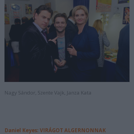
Nagy Sándor, Szente Vajk, Janza Kata
Daniel Keyes: VIRÁGOT ALGERNONNAK