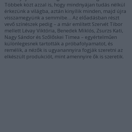
Többek közt azzal is, hogy mindnyájan tudás nélkül
érkezünk a világba, aztán kinyílik minden, majd újra
visszamegyünk a semmibe… Az előadásban részt
vevő színészek pedig – a már említett Szervét Tibor
mellett Lévay Viktória, Benedek Miklós, Zsurzs Kati,
Nagy Sándor és Szőlőskei Timea – egyértelműen
különlegesnek tartották a próbafolyamatot, és
remélik, a nézők is ugyanannyira fogják szeretni az
elkészült produkciót, mint amennyire ők is szeretik.