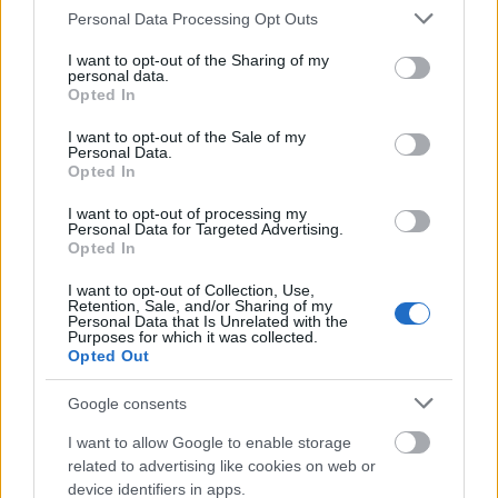
Please note that this website/app uses one or more Google
Personal Data Processing Opt Outs
Szőlőskei Timea, Lévay Viktória, Zsurzs Kati
services and may gather and store information including but
not limited to your visit or usage behaviour. You may click to
I want to opt-out of the Sharing of my
personal data.
grant or deny consent to Google and its third-party tags to
Opted In
use your data for below specified purposes in below Google
consent section.
I want to opt-out of the Sale of my
Personal Data.
Opted In
I want to opt-out of processing my
Personal Data for Targeted Advertising.
Opted In
I want to opt-out of Collection, Use,
Retention, Sale, and/or Sharing of my
Personal Data that Is Unrelated with the
Purposes for which it was collected.
Opted Out
Google consents
I want to allow Google to enable storage
A szereplőkre várva…
related to advertising like cookies on web or
device identifiers in apps.