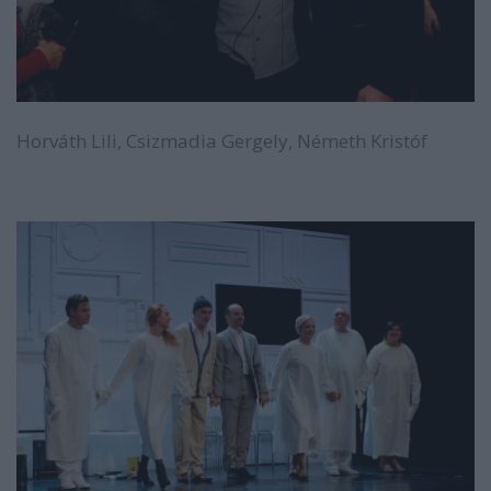
Horváth Lili, Csizmadia Gergely, Németh Kristóf