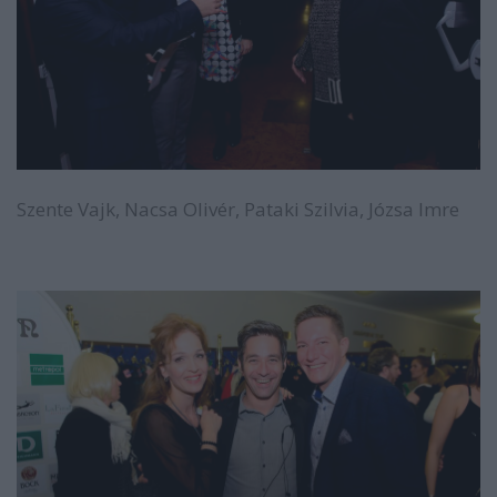
Szente Vajk, Nacsa Olivér, Pataki Szilvia, Józsa Imre