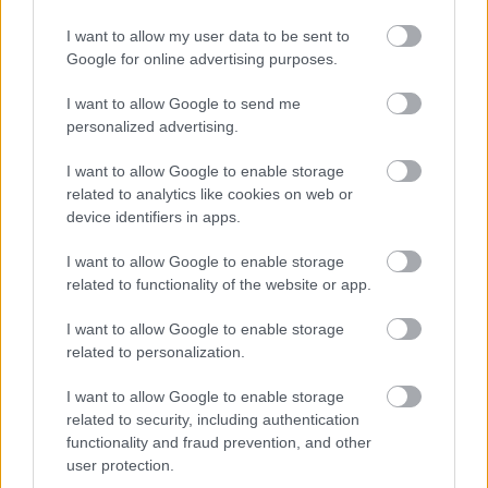
I want to allow my user data to be sent to
Google for online advertising purposes.
I want to allow Google to send me
personalized advertising.
I want to allow Google to enable storage
related to analytics like cookies on web or
device identifiers in apps.
I want to allow Google to enable storage
related to functionality of the website or app.
I want to allow Google to enable storage
related to personalization.
Németh Kristóf, Benedek Miklós, Lévay Viktória,
I want to allow Google to enable storage
Szervét Tibor, Horgas Ádám,
related to security, including authentication
functionality and fraud prevention, and other
Zsurzs Kati, Szőlőskei Timea, Nagy Sándor, Bank
user protection.
Tamás