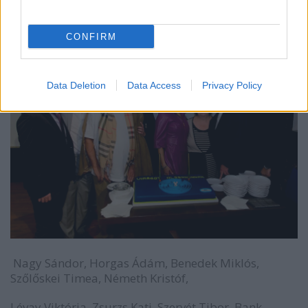
CONFIRM
Data Deletion
Data Access
Privacy Policy
Nagy Sándor, Horgas Ádám, Benedek Miklós,
Szőlőskei Timea, Németh Kristóf,
Lévay Viktória, Zsurzs Kati, Szervét Tibor, Bank