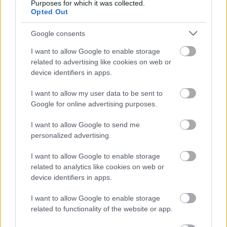
Purposes for which it was collected.
Szatmárnémeti Északi Színház adminisztratív
Opted Out
igazgatója. Az intézményvezetők döntése értelmében
nem egy, hanem két fődíjat sorsoltak ki ebben a
Google consents
kategóriában: a kolozsvári színházlátogatással
egybekötött kiránduláson a Kölcsey Ferenc
I want to allow Google to enable storage
Főgimnázium XI. D osztálya és a szatmárnémeti
related to advertising like cookies on web or
Református Gimnázium IX. C osztálya is részt vehet,
device identifiers in apps.
ugyanis mindkét csapat száz százalékosan
I want to allow my user data to be sent to
teljesített, azaz az osztály minden tagja váltott
Google for online advertising purposes.
bérletet.
I want to allow Google to send me
personalized advertising.
Harag György Társulat
I want to allow Google to enable storage
related to analytics like cookies on web or
device identifiers in apps.
I want to allow Google to enable storage
related to functionality of the website or app.