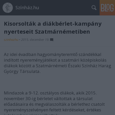
Színház.hu
Kisorsolták a diákbérlet-kampány
nyerteseit Szatmárnémetiben
szinhazhu
•
2015. december 19.
Az idei évadban hagyományteremtő szándékkal
indított nyereményjátékot a szatmári középiskolás
diákok között a Szatmárnémeti Északi Színház Harag
György Társulata.
Mindazok a 9-12. osztályos diákok, akik 2015.
november 30-ig bérletet váltottak a társulat
előadásaira és megválaszolták a bérlethez csatolt
nyereményszelvényen feltett kérdéseket, értékes