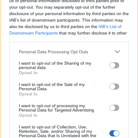
us or personal information disclosed to third parties prior to
your opt-out. You may separately opt-out of the further
disclosure of your personal information by third parties on the
IAB’s list of downstream participants. This information may
also be disclosed by us to third parties on the
IAB’s List of
Downstream Participants
that may further disclose it to other
third parties.
Az egyéni díjak kategóriájának abszolút győztese, a
Please note that this website/app uses one or more Google
Personal Data Processing Opt Outs
táblagép boldog tulajdonosa Nagy Róbert, a Kölcsey
services and may gather and store information including but
Ferenc Főgimnázium X. B. osztályos tanulója lett. A
not limited to your visit or usage behaviour. You may click to
I want to opt-out of the Sharing of my
nyereményt a díj felajánlója, Bura Maksay István, a
personal data.
grant or deny consent to Google and its third-party tags to
Opted In
társulat mecénása, a Goodwill Consulting vállalat
use your data for below specified purposes in below Google
pályázati tanácsadója sorsolta ki. A második egyéni
consent section.
I want to opt-out of the Sale of my
díjat, a 2016/17-es évadra szóló ingyenes bérletet
Personal Data.
Opted In
Olah Mirjam, a Kölcsey Ferenc Főgimnázium X. E.
osztályos diákja nyerte meg.
I want to opt-out of processing my
Personal Data for Targeted Advertising.
Opted In
Az egyéni jutalmak mellett csoportos díjakat is
I want to opt-out of Collection, Use,
kisorsolt Bessenyei Gedő István, a Harag György
Retention, Sale, and/or Sharing of my
Társulat művészeti igazgatója és Stier Péter, a
Personal Data that Is Unrelated with the