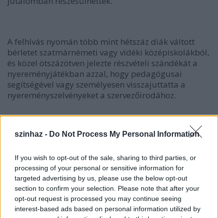
jutalomban részesülhettek.
A felhívás nyomán több mint hétszáz diák váltott
bérletet szatmárnémeti vagy vidéki középiskolákból,
és közel ötszázötven jelezte részvételi szándékát a
nyereményjátékban azzal, hogy pedagógusai
segítségével vagy személyesen visszajuttatta a
nyereményszelvényeket a szervezőirodához.
szinhaz -
Do Not Process My Personal Information
If you wish to opt-out of the sale, sharing to third parties, or
processing of your personal or sensitive information for
targeted advertising by us, please use the below opt-out
section to confirm your selection. Please note that after your
opt-out request is processed you may continue seeing
interest-based ads based on personal information utilized by