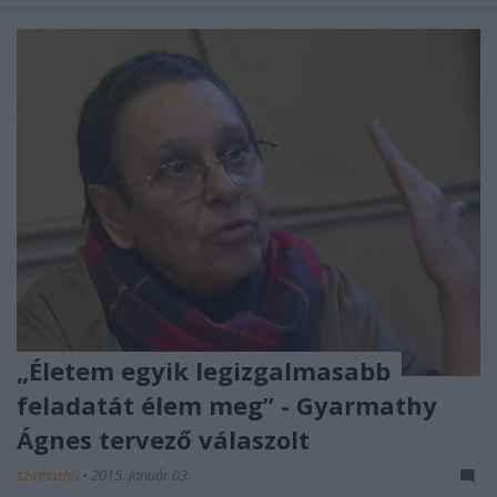
„Életem egyik legizgalmasabb
feladatát élem meg” - Gyarmathy
Ágnes tervező válaszolt
szinhazhu
•
2015. január 03.