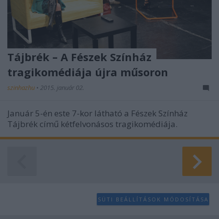
Tájbrék – A Fészek Színház
tragikomédiája újra műsoron
szinhazhu
•
2015. január 02.
Január 5-én este 7-kor látható a Fészek Színház
Tájbrék című kétfelvonásos tragikomédiája.
SÜTI BEÁLLÍTÁSOK MÓDOSÍTÁSA