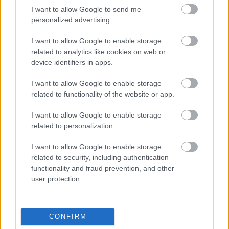
I want to allow Google to send me
personalized advertising.
I want to allow Google to enable storage
Újra Spamalot a színházban és a
related to analytics like cookies on web or
device identifiers in apps.
Madách TV-ben
I want to allow Google to enable storage
szinhazhu
•
2015. január 03.
related to functionality of the website or app.
Januártól ismét műsorra tűzik az angol humor
I want to allow Google to enable storage
klasszikusát, Monty Python Spamalot című
related to personalization.
musicaljét. A Madách TV adásában az előadás
jellegzetes pillanatait idézik fel.
I want to allow Google to enable storage
related to security, including authentication
functionality and fraud prevention, and other
user protection.
CONFIRM