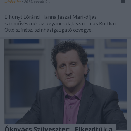
szinhazhu
•
2015. január 04.
Elhunyt Lóránd Hanna Jászai Mari-díjas
színművésznő, az ugyancsak Jászai-díjas Ruttkai
Ottó színész, színházigazgató özvegye.
Ókovács Szilveszter: „Elkezdtük a