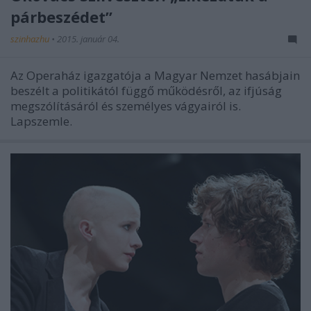
párbeszédet”
szinhazhu
•
2015. január 04.
Az Operaház igazgatója a Magyar Nemzet hasábjain
beszélt a politikától függő működésről, az ifjúság
megszólításáról és személyes vágyairól is.
Lapszemle.