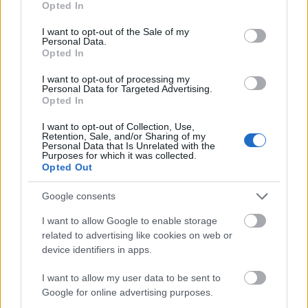
Opted In
use your data for below specified purposes in below Google
consent section.
I want to opt-out of the Sale of my
Personal Data.
Elhunyt Dallos Ibolya
Opted In
szinhazhu
•
2015. január 03.
I want to opt-out of processing my
Personal Data for Targeted Advertising.
Opted In
2015. január 2-án, életének 73-ik évében, hosszú
betegség után elhunyt Dallos Ibolya, a Budapest
I want to opt-out of Collection, Use,
Bábszínház művésze.
Retention, Sale, and/or Sharing of my
Personal Data that Is Unrelated with the
Purposes for which it was collected.
Opted Out
Google consents
I want to allow Google to enable storage
related to advertising like cookies on web or
device identifiers in apps.
I want to allow my user data to be sent to
Google for online advertising purposes.