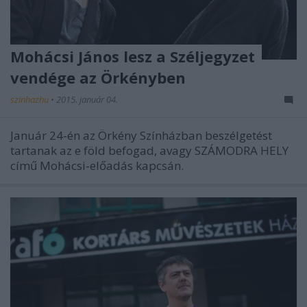
Mohácsi János lesz a Széljegyzet
vendége az Örkényben
szinhazhu
•
2015. január 04.
Január 24-én az Örkény Színházban beszélgetést
tartanak az e föld befogad, avagy SZÁMODRA HELY
című Mohácsi-előadás kapcsán.