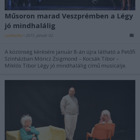
Műsoron marad Veszprémben a Légy
jó mindhalálig
szinhazhu
•
2015. január 02.
A közönség kérésére január 8-án újra látható a Petőfi
Színházban Móricz Zsigmond – Kocsák Tibor –
Miklós Tibor Légy jó mindhalálig című musicalje.