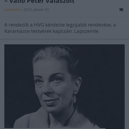
– Valló Péter válaszolt
szinhazhu
•
2015. január 03.
A rendezőt a HVG kérdezte legújabb rendezése, a
Karamazov testvérek kapcsán. Lapszemle.