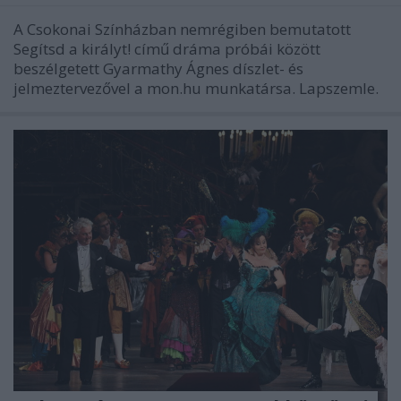
A Csokonai Színházban nemrégiben bemutatott
Segítsd a királyt! című dráma próbái között
beszélgetett Gyarmathy Ágnes díszlet- és
jelmeztervezővel a mon.hu munkatársa. Lapszemle.