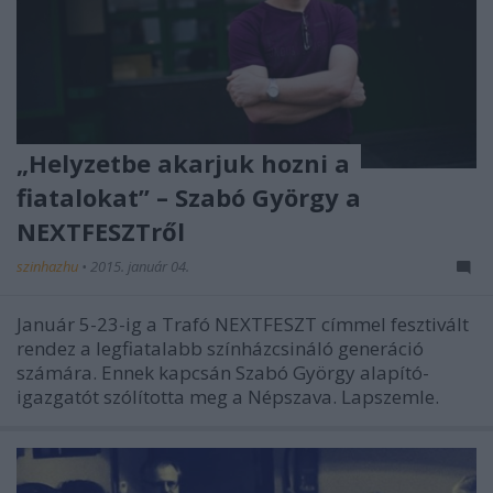
„Helyzetbe akarjuk hozni a
fiatalokat” – Szabó György a
NEXTFESZTről
szinhazhu
•
2015. január 04.
Január 5-23-ig a Trafó NEXTFESZT címmel fesztivált
rendez a legfiatalabb színházcsináló generáció
számára. Ennek kapcsán Szabó György alapító-
igazgatót szólította meg a Népszava. Lapszemle.