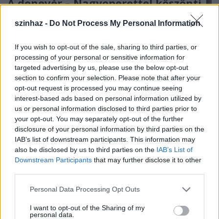
A denevér – Nagyoperettel köszönti
az új évet az Opera
szinhaz -
Do Not Process My Personal Information
szinhazhu
•
2015. január 03.
If you wish to opt-out of the sale, sharing to third parties, or
processing of your personal or sensitive information for
Az Opera hagyományaihoz híven Johann Strauss
targeted advertising by us, please use the below opt-out
pezsgő hajtotta nagyoperettjével búcsúzott az
section to confirm your selection. Please note that after your
óévtől, és köszönti az újat.
opt-out request is processed you may continue seeing
interest-based ads based on personal information utilized by
us or personal information disclosed to third parties prior to
your opt-out. You may separately opt-out of the further
disclosure of your personal information by third parties on the
IAB’s list of downstream participants. This information may
also be disclosed by us to third parties on the
IAB’s List of
Downstream Participants
that may further disclose it to other
third parties.
Please note that this website/app uses one or more Google
Personal Data Processing Opt Outs
services and may gather and store information including but
not limited to your visit or usage behaviour. You may click to
I want to opt-out of the Sharing of my
personal data.
grant or deny consent to Google and its third-party tags to