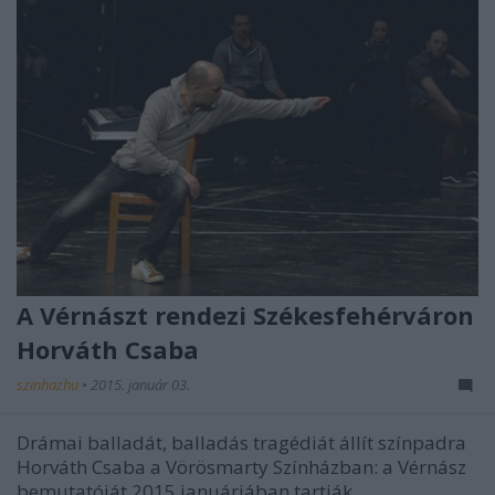
A Vérnászt rendezi Székesfehérváron
Horváth Csaba
szinhazhu
•
2015. január 03.
Drámai balladát, balladás tragédiát állít színpadra
Horváth Csaba a Vörösmarty Színházban: a Vérnász
bemutatóját 2015 januárjában tartják.