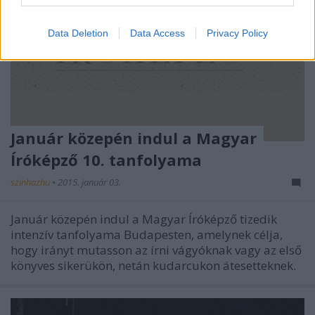
Data Deletion
Data Access
Privacy Policy
Január közepén indul a Magyar
Íróképző 10. tanfolyama
szinhazhu
•
2015. január 03.
Január közepén indul a Magyar Íróképző tizedik
intenzív tanfolyama Budapesten, amelynek célja,
hogy irányt mutasson az írni vágyóknak vagy az első
könyves sikerükön, netán kudarcukon átesetteknek.