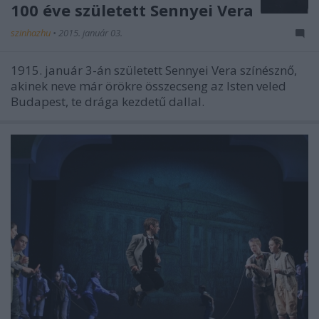
100 éve született Sennyei Vera
szinhazhu
•
2015. január 03.
1915. január 3-án született Sennyei Vera színésznő,
akinek neve már örökre összecseng az Isten veled
Budapest, te drága kezdetű dallal.