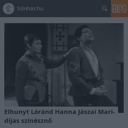
Színház.hu
Elhunyt Lóránd Hanna Jászai Mari-
díjas színésznő