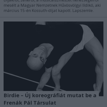
mesélt a Magyar Nemzetnek Hűvösvölgyi Ildikó, aki
március 15-én Kossuth-díjat kapott. Lapszemle.
Birdie – Új koreográfiát mutat be a
Frenák Pál Társulat