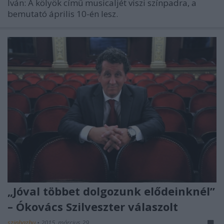
Iván: A kölyök című musicaljét viszi színpadra, a
bemutató április 10-én lesz.
„Jóval többet dolgozunk elődeinknél”
– Ókovács Szilveszter válaszolt
szinhazhu
•
2015. március 29.