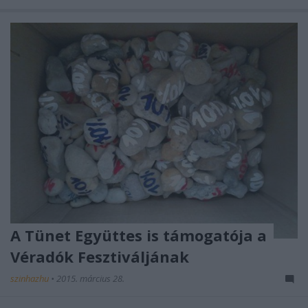
A Tünet Együttes is támogatója a
Véradók Fesztiváljának
szinhazhu
•
2015. március 28.