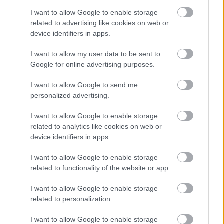
I want to allow Google to enable storage
related to advertising like cookies on web or
device identifiers in apps.
I want to allow my user data to be sent to
Győrben kétszer is játsszák a
Google for online advertising purposes.
Macskákat!
I want to allow Google to send me
personalized advertising.
szinhazhu
•
2015. március 28.
I want to allow Google to enable storage
Április 18-án Győrben, az Audi Arénában látható a
related to analytics like cookies on web or
Madách Színház legendás musicalje, a nagy
device identifiers in apps.
érdeklődésre való tekintettel délutánra újabb
előadást kellett meghirdetni.
I want to allow Google to enable storage
related to functionality of the website or app.
I want to allow Google to enable storage
related to personalization.
I want to allow Google to enable storage