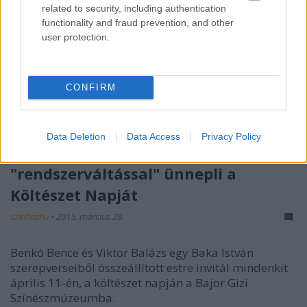
related to security, including authentication
functionality and fraud prevention, and other
user protection.
CONFIRM
Data Deletion
Data Access
Privacy Policy
Yorick visszatér - A K2 Színház verses
"rendszerváltással" ünnepli a
Költészet Napját
szinhazhu
•
2015. március 28.
Benkó Bence és Viktor Balázs egy Baka István
szerepverseiből összeállított estre invitál mindenkit
április 11-én, a költészet napján a Bajor Gizi
Színészmúzeumba.