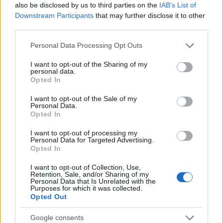
also be disclosed by us to third parties on the
IAB’s List of
Downstream Participants
that may further disclose it to other
third parties.
Egérfogó – Lukáts Andor Budaörsön
Please note that this website/app uses one or more Google
rendezett
Personal Data Processing Opt Outs
services and may gather and store information including but
not limited to your visit or usage behaviour. You may click to
I want to opt-out of the Sharing of my
szinhazhu
•
2015. március 29.
personal data.
grant or deny consent to Google and its third-party tags to
Opted In
use your data for below specified purposes in below Google
Március 28-án mutatták be a Latinovits Színházban
consent section.
I want to opt-out of the Sale of my
az Agatha Christie regénye alapján készült előadást
Personal Data.
Lukáts Andor rendezésében.
Opted In
I want to opt-out of processing my
Personal Data for Targeted Advertising.
Opted In
I want to opt-out of Collection, Use,
Retention, Sale, and/or Sharing of my
Personal Data that Is Unrelated with the
Purposes for which it was collected.
Opted Out
Google consents