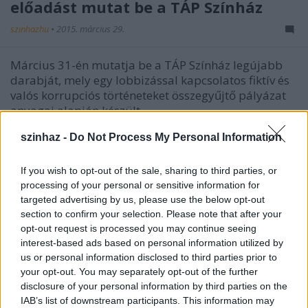
előadást mutat be a TÁP Színház
szinhazhu
•
2015. március 29.
Március 31-én mutatja be a TÁP Színház legújabb
darabját, mely egy lobbizással kapcsolatos fiktív és
valós korrupciós történeteket összegyűjtő pályázat
anyagai alapján készült.
szinhaz -
Do Not Process My Personal Information
If you wish to opt-out of the sale, sharing to third parties, or
processing of your personal or sensitive information for
targeted advertising by us, please use the below opt-out
section to confirm your selection. Please note that after your
opt-out request is processed you may continue seeing
interest-based ads based on personal information utilized by
us or personal information disclosed to third parties prior to
your opt-out. You may separately opt-out of the further
disclosure of your personal information by third parties on the
IAB’s list of downstream participants. This information may