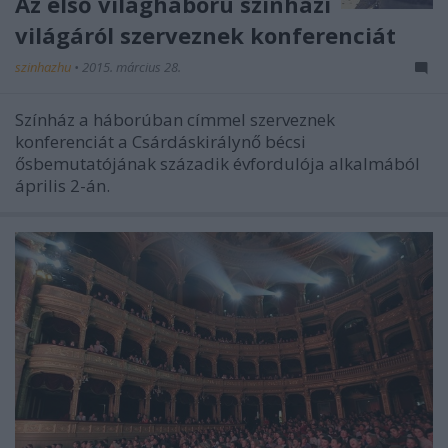
Az első világháború színházi
világáról szerveznek konferenciát
szinhazhu
•
2015. március 28.
Színház a háborúban címmel szerveznek
konferenciát a Csárdáskirálynő bécsi
ősbemutatójának századik évfordulója alkalmából
április 2-án.