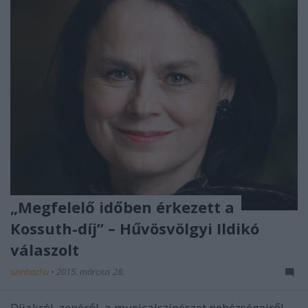
„Megfelelő időben érkezett a
Kossuth-díj” – Hűvösvölgyi Ildikó
válaszolt
szinhazhu
•
2015. március 28.
Díjakról, zenéről, a musicalszínészet nehézségeiről