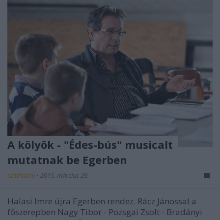
A kölyök - "Édes-bús" musicalt
mutatnak be Egerben
szinhazhu
•
2015. március 29.
Halasi Imre újra Egerben rendez. Rácz Jánossal a
főszerepben Nagy Tibor - Pozsgai Zsolt - Bradányi