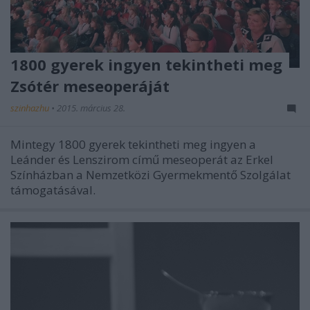
1800 gyerek ingyen tekintheti meg
Zsótér meseoperáját
szinhazhu
•
2015. március 28.
Mintegy 1800 gyerek tekintheti meg ingyen a
Leánder és Lenszirom című meseoperát az Erkel
Színházban a Nemzetközi Gyermekmentő Szolgálat
támogatásával.