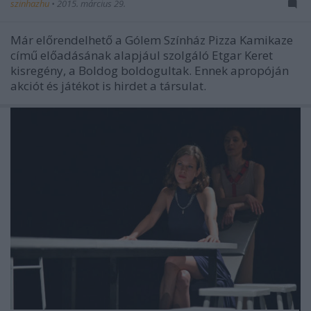
szinhazhu
•
2015. március 29.
Már előrendelhető a Gólem Színház Pizza Kamikaze
című előadásának alapjául szolgáló Etgar Keret
kisregény, a Boldog boldogultak. Ennek apropóján
akciót és játékot is hirdet a társulat.