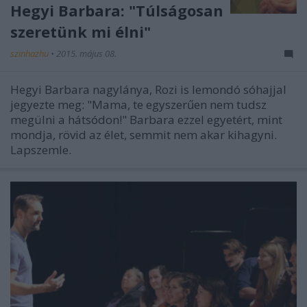
Hegyi Barbara: "Túlságosan
szeretünk mi élni"
szinhazhu
•
2015. május 08.
Hegyi Barbara nagylánya, Rozi is lemondó sóhajjal
jegyezte meg: "Mama, te egyszerűen nem tudsz
megülni a hátsódon!" Barbara ezzel egyetért, mint
mondja, rövid az élet, semmit nem akar kihagyni.
Lapszemle.