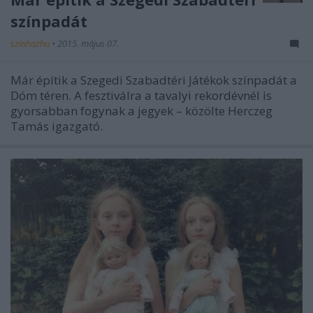
színpadát
szinhazhu
•
2015. május 07.
Már építik a Szegedi Szabadtéri Játékok színpadát a
Dóm téren. A fesztiválra a tavalyi rekordévnél is
gyorsabban fogynak a jegyek – közölte Herczeg
Tamás igazgató.