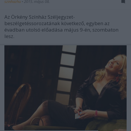
szinhazhu
•
2015. május 08.
Az Örkény Színház Széljegyzet-
beszélgetéssorozatának következő, egyben az
évadban utolsó előadása május 9-én, szombaton
lesz.