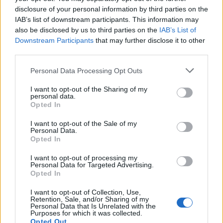
disclosure of your personal information by third parties on the
IAB’s list of downstream participants. This information may
also be disclosed by us to third parties on the
IAB’s List of
Downstream Participants
that may further disclose it to other
third parties.
Please note that this website/app uses one or more Google
Personal Data Processing Opt Outs
services and may gather and store information including but
not limited to your visit or usage behaviour. You may click to
I want to opt-out of the Sharing of my
personal data.
grant or deny consent to Google and its third-party tags to
Opted In
use your data for below specified purposes in below Google
consent section.
I want to opt-out of the Sale of my
Békéscsabán is bemutatják az
Personal Data.
Opted In
Orientet
I want to opt-out of processing my
szinhazhu
•
2015. május 07.
Personal Data for Targeted Advertising.
Opted In
Szombaton lesz a díszbemutatója Békéscsabán az
I want to opt-out of Collection, Use,
Orient című darabnak, amelyet a Békéscsabai Jókai
Retention, Sale, and/or Sharing of my
Personal Data that Is Unrelated with the
Színház igazgatója, Fekete Péter állított színpadra.
Purposes for which it was collected.
Opted Out