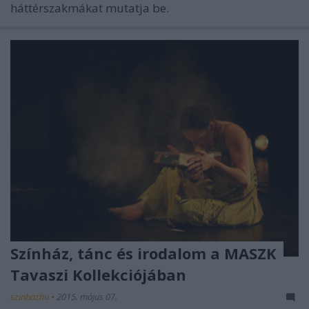
háttérszakmákat mutatja be.
Színház, tánc és irodalom a MASZK
Tavaszi Kollekciójában
szinhazhu
•
2015. május 07.