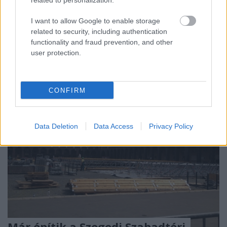
related to personalization.
Évek óta nincs a műszaki dolgozóknak kollektív
I want to allow Google to enable storage
szerződésük a Szegedi Nemzeti Színházban, és
related to security, including authentication
nincsenek biztosítva a szakszervezet működéséhez
functionality and fraud prevention, and other
szükséges feltételek sem - számolt be a Délmagyar.
user protection.
CONFIRM
Data Deletion
Data Access
Privacy Policy
Már építik a Szegedi Szabadtéri