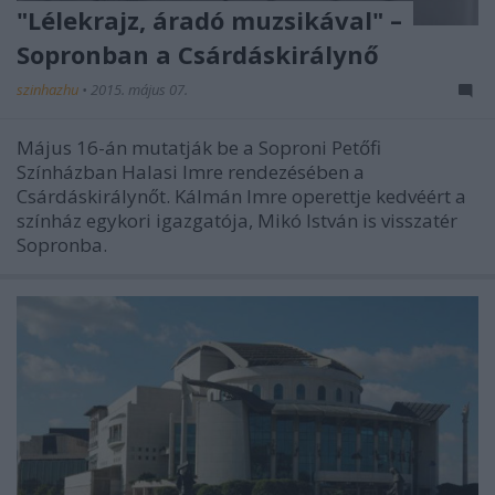
"Lélekrajz, áradó muzsikával" –
Sopronban a Csárdáskirálynő
szinhazhu
•
2015. május 07.
Május 16-án mutatják be a Soproni Petőfi
Színházban Halasi Imre rendezésében a
Csárdáskirálynőt. Kálmán Imre operettje kedvéért a
színház egykori igazgatója, Mikó István is visszatér
Sopronba.