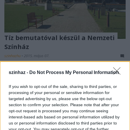
Tíz bemutatóval készül a Nemzeti
Színház
szinhazhu
•
2015. május 07.
6 nagyszínpadi és 3 stúdió-előadással, valamint egy
szinhaz -
Do Not Process My Personal Information
szabadtéri produkcióval várja a nézőket a jövő
évadban a Nemzeti Színház, ahol Bozsik Yvette,
If you wish to opt-out of the sale, sharing to third parties, or
Alexander Morfov, Anatolij Vasziljev, David Doiasvili,
processing of your personal or sensitive information for
Galambos Péter, Sardar Tagirovsky és Zsótér Sándor
targeted advertising by us, please use the below opt-out
is rendezni fog.
section to confirm your selection. Please note that after your
opt-out request is processed you may continue seeing
interest-based ads based on personal information utilized by
us or personal information disclosed to third parties prior to
your opt-out. You may separately opt-out of the further