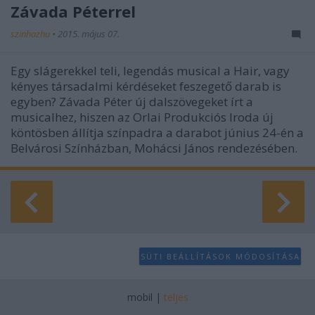
Závada Péterrel
szinhazhu
•
2015. május 07.
Egy slágerekkel teli, legendás musical a Hair, vagy
kényes társadalmi kérdéseket feszegető darab is
egyben? Závada Péter új dalszövegeket írt a
musicalhez, hiszen az Orlai Produkciós Iroda új
köntösben állítja színpadra a darabot június 24-én a
Belvárosi Színházban, Mohácsi János rendezésében.
SÜTI BEÁLLÍTÁSOK MÓDOSÍTÁSA
mobil
|
teljes