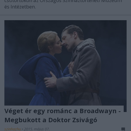
csütörtökön az Országos Színháztörténeti Múzeum
és Intézetben.
Véget ér egy románc a Broadwayn -
Megbukott a Doktor Zsivágó
szinhazhu
•
2015. május 07.