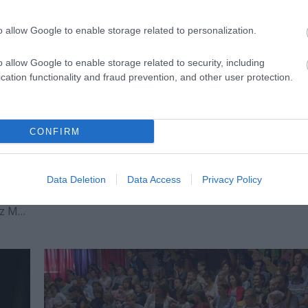
o allow Google to enable storage related to personalization.
o allow Google to enable storage related to security, including
cation functionality and fraud prevention, and other user protection.
CONFIRM
Táncbazár - A multifunkcionális teremben
rendezik meg a Tapas de Flamenco
ami
ett-
A Nemzeti Táncszínház közleménye.
Data Deletion
Data Access
Privacy Policy
az M1