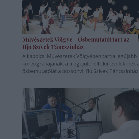
Művészetek Völgye - Ősbemutatót tart az
Ifjú Szívek Táncszínház
A kapolcsi Művészetek Völgyében tartja legújabb
koreográfiájának, a megújult Felföldi levelek-nek 
ősbemutatóját a pozsonyi Ifjú Szívek Táncszínház