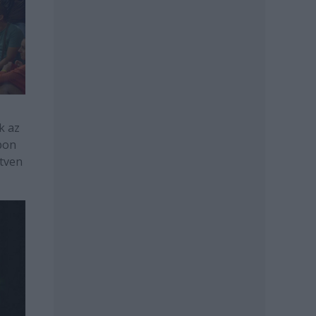
k az
pon
ötven