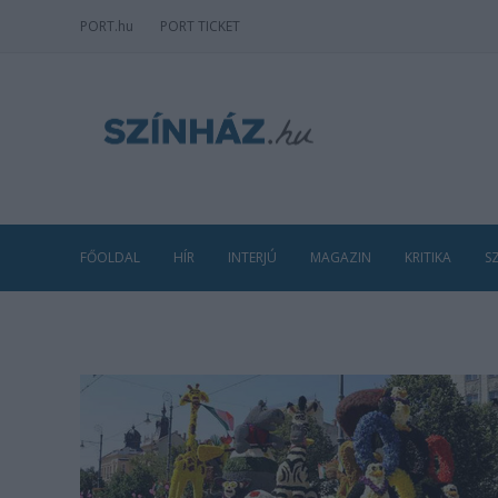
PORT
.hu
PORT TICKET
FŐOLDAL
HÍR
INTERJÚ
MAGAZIN
KRITIKA
S