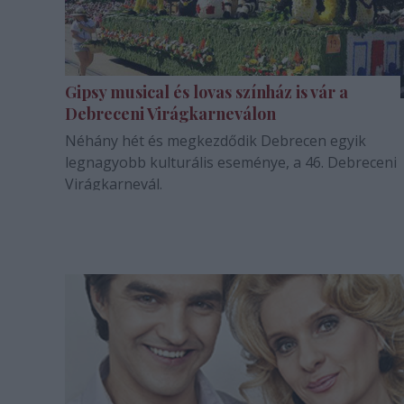
Gipsy musical és lovas színház is vár a
Debreceni Virágkarneválon
Néhány hét és megkezdődik Debrecen egyik
legnagyobb kulturális eseménye, a 46. Debreceni
Virágkarnevál.