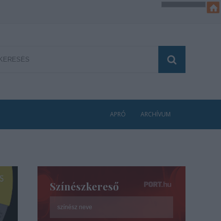
APRÓ
ARCHÍVUM
Színészkereső