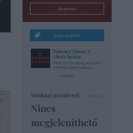
Keresés
Jegyvásárlás
Vaszary János: A
vörös bestia
Pikali Gerda talpig vörösben,
a férfiak pedig nyakig a
pácban - az Újszínházban!
hirdetés
Színházi premierek
Nincs
megjeleníthető