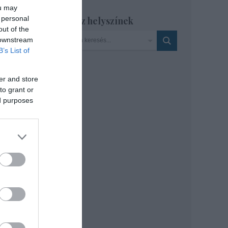
ou may
sznő
 personal
Szinház helyszínek
out of the
zi
 downstream
B’s List of
er and store
to grant or
ed purposes