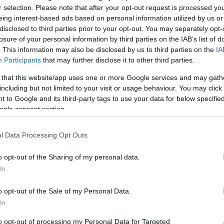
r selection. Please note that after your opt-out request is processed y
Helen Mirren július 26-án hetvenéves. A brit színé
eing interest-based ads based on personal information utilized by us or
azon kevesek egyike, aki az Oscar-díj mellett annak
disclosed to third parties prior to your opt-out. You may separately opt-
.hu-n.
televíziós megfelelőjével, az Emmy-díjjal és a színhá
losure of your personal information by third parties on the IAB’s list of
Oscarnak tartott Tony-díjjal is büszkélkedhet.
. This information may also be disclosed by us to third parties on the
IA
Participants
that may further disclose it to other third parties.
 that this website/app uses one or more Google services and may gath
including but not limited to your visit or usage behaviour. You may click 
 to Google and its third-party tags to use your data for below specifi
ogle consent section.
l Data Processing Opt Outs
o opt-out of the Sharing of my personal data.
In
"Az az igazság, hogy vérszemet kaptam" -
Villáminterjú Kállai R. Gáborral
o opt-out of the Sale of my Personal Data.
In
Augusztus 2-án mutatja be a Zsámbéki Színházi
l, a
Bázis Kállai R. Gábor A vámoskisasszony című
to opt-out of processing my Personal Data for Targeted