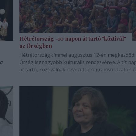
Hétrétország -10 napon át tartó "köztivál"
az Őrségben
Hétrétország címmel augusztus 12-én megkezdődi
az
Őrség legnagyobb kulturális rendezvénye. A tíz na
.
át tartó, köztiválnak nevezett programsorozaton 
udvarház várja nyitott kapukkal a vendégeket,
Őriszentpéteren, a "bázison" pedig koncerteket,
művészeti programokat, színházi…