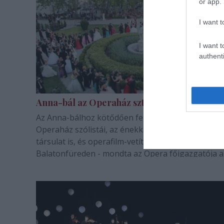
or app.
I want t
I want t
authenti
Anna-bál az Operaház sztárjaival Füreden
Az Anna-bálhoz kötődően fellépnek a Magyar Áll
Operaház szólistái, az énekkar, a zenekar és a bal
társulat is, és operafilm-vetítést is rendeznek
Balatonfüreden - mondta az Opera főigazgatója 
aktuális csatornán szombaton.