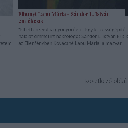
Elhunyt Lapu Mária - Sándor L. István
emlékezik
"Élhettünk volna gyönyörűen - Egy közösségépítő
k
halála" címmel írt nekrológot Sándor L. István kriti
yetem
az Ellenfényben Kovácsné Lapu Mária, a magyar
gyerek- és diákszínjátszás kiemelkedő alakjának
halálára.
Következő oldal