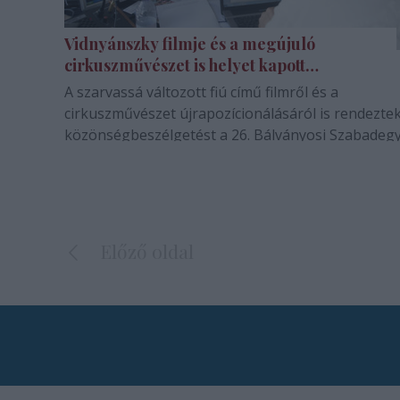
Vidnyánszky filmje és a megújuló
cirkuszművészet is helyet kapott
Tusnádfürdőn
A szarvassá változott fiú című filmről és a
cirkuszművészet újrapozícionálásáról is rendezte
közönségbeszélgetést a 26. Bálványosi Szabadeg
és Diáktábor Magyar Teátrum színházi sátrában.
Előző oldal