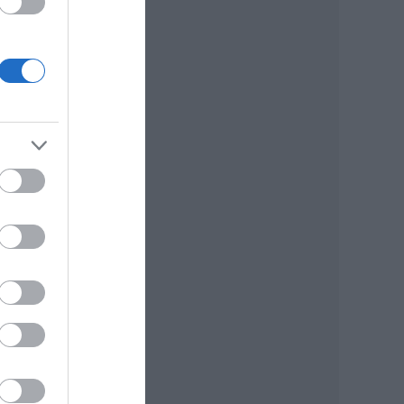
ngi
d
edi