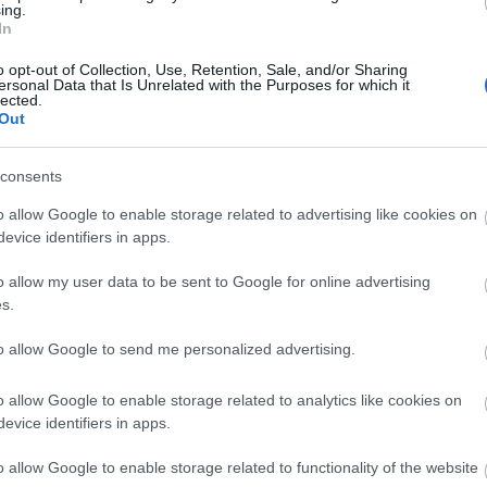
ing.
mmiért
monodrámáját Czifra Krisztina szereplésével, Hara
In
Mária rendezésében. A szerzővel olvashatnak rövi
interjút.
o opt-out of Collection, Use, Retention, Sale, and/or Sharing
ersonal Data that Is Unrelated with the Purposes for which it
lected.
Out
consents
o allow Google to enable storage related to advertising like cookies on
evice identifiers in apps.
o allow my user data to be sent to Google for online advertising
Gregor Józsefre emlékeznek a szegedi
s.
Muzsikáló Udvarban
to allow Google to send me personalized advertising.
I.
Változatos műsorral várják a zenebarátokat a szeg
városháza udvarán, ahol az idén is megrendezik a
o allow Google to enable storage related to analytics like cookies on
Muzsikáló Udvar címet viselő programsorozatot.
evice identifiers in apps.
o allow Google to enable storage related to functionality of the website