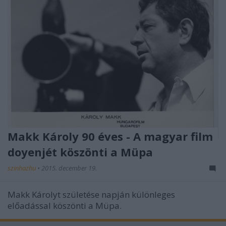
Makk Károly 90 éves - A magyar film
doyenjét köszönti a Müpa
szinhazhu
•
2015. december 19.
Makk Károlyt születése napján különleges
előadással köszönti a Müpa.