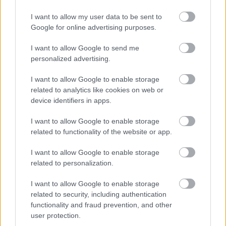
I want to allow my user data to be sent to
Google for online advertising purposes.
I want to allow Google to send me
personalized advertising.
Kiosztották a Magyar Teátrum
I want to allow Google to enable storage
Díjakat
related to analytics like cookies on web or
device identifiers in apps.
szinhazhu
•
2015. december 20.
I want to allow Google to enable storage
Hatodik alkalommal adták át szombaton a
related to functionality of the website or app.
Békéscsabai Jókai Színházban a színházi
háttérszakmák elismerésére hivatott Magyar
I want to allow Google to enable storage
Teátrum Díjat.
related to personalization.
I want to allow Google to enable storage
related to security, including authentication
functionality and fraud prevention, and other
user protection.