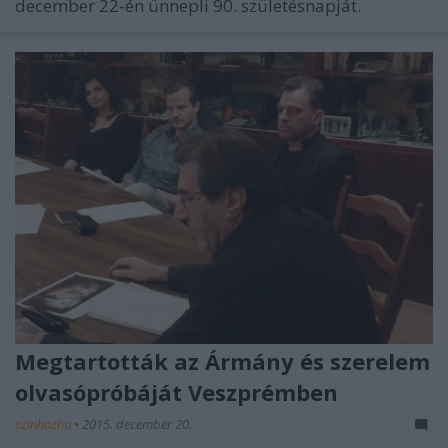
december 22-én ünnepli 90. születésnapját.
Megtartották az Ármány és szerelem
olvasópróbáját Veszprémben
szinhazhu
•
2015. december 20.