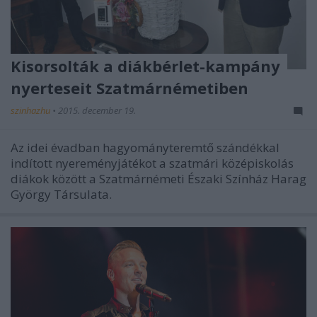
Kisorsolták a diákbérlet-kampány
nyerteseit Szatmárnémetiben
szinhazhu
•
2015. december 19.
Az idei évadban hagyományteremtő szándékkal
indított nyereményjátékot a szatmári középiskolás
diákok között a Szatmárnémeti Északi Színház Harag
György Társulata.