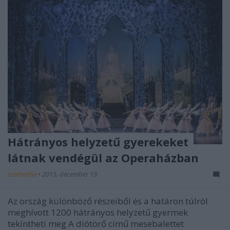
Hátrányos helyzetű gyerekeket
látnak vendégül az Operaházban
szinhazhu
•
2015. december 19.
Az ország különböző részeiből és a határon túlról
meghívott 1200 hátrányos helyzetű gyermek
tekintheti meg A diótörő című mesebalettet