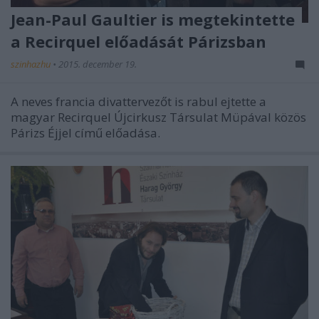
Jean-Paul Gaultier is megtekintette
a Recirquel előadását Párizsban
szinhazhu
•
2015. december 19.
A neves francia divattervezőt is rabul ejtette a
magyar Recirquel Újcirkusz Társulat Müpával közös
Párizs Éjjel című előadása.