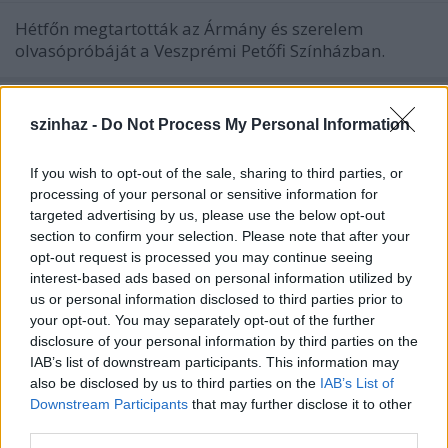
Hétfőn megtartották az Ármány és szerelem
olvasópróbáját a Veszprémi Petőfi Színházban.
szinhaz -
Do Not Process My Personal Information
If you wish to opt-out of the sale, sharing to third parties, or
processing of your personal or sensitive information for
targeted advertising by us, please use the below opt-out
section to confirm your selection. Please note that after your
opt-out request is processed you may continue seeing
interest-based ads based on personal information utilized by
us or personal information disclosed to third parties prior to
your opt-out. You may separately opt-out of the further
disclosure of your personal information by third parties on the
IAB’s list of downstream participants. This information may
also be disclosed by us to third parties on the
IAB’s List of
"Józanul nem merünk érzelmesek
Downstream Participants
that may further disclose it to other
third parties.
lenni" - Villáminterjú Mészáros