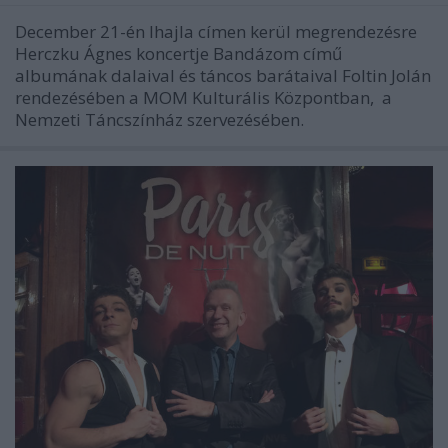
December 21-én Ihajla címen kerül megrendezésre
Herczku Ágnes koncertje Bandázom című
albumának dalaival és táncos barátaival Foltin Jolán
rendezésében a MOM Kulturális Központban, a
Nemzeti Táncszínház szervezésében.