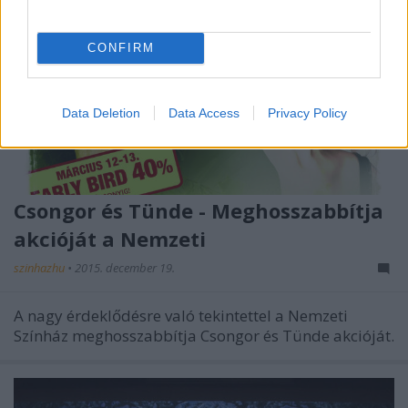
CONFIRM
Data Deletion
Data Access
Privacy Policy
Csongor és Tünde - Meghosszabbítja
akcióját a Nemzeti
szinhazhu
•
2015. december 19.
A nagy érdeklődésre való tekintettel a Nemzeti
Színház meghosszabbítja Csongor és Tünde akcióját.