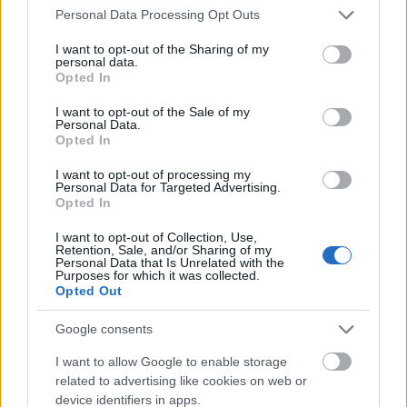
Please note that this website/app uses one or more Google
Mátéval
Personal Data Processing Opt Outs
services and may gather and store information including but
szinhazhu
•
2015. december 20.
not limited to your visit or usage behaviour. You may click to
I want to opt-out of the Sharing of my
personal data.
grant or deny consent to Google and its third-party tags to
Opted In
use your data for below specified purposes in below Google
Gothár Péter új rendezése, a Részegek bemutatóját
consent section.
december 19-én tartották a Kamrában. Ivan
I want to opt-out of the Sale of my
Personal Data.
Viripajev drámájának egyik szerepében Mészáros
Opted In
Mátét láthatjuk – a készülő előadásról, az abban
játszott szerepeiről és arról kérdezték a színészt a
I want to opt-out of processing my
Personal Data for Targeted Advertising.
premier előtt, miért csak részegen merünk nagyon
Opted In
érzelmesek…
I want to opt-out of Collection, Use,
Retention, Sale, and/or Sharing of my
Personal Data that Is Unrelated with the
Purposes for which it was collected.
Opted Out
Google consents
I want to allow Google to enable storage
related to advertising like cookies on web or
device identifiers in apps.