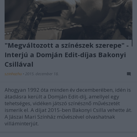
"Megváltozott a színészek szerepe" -
Interjú a Domján Edit-díjas Bakonyi
Csillával
szinhazhu
•
2015. december 18.
Ahogyan 1992 óta minden év decemberében, idén is
átadásra került a Domján Edit-díj, amellyel egy
tehetséges, vidéken játszó színésznő művészetét
ismerik el. A díjat 2015-ben Bakonyi Csilla vehette át.
A Jászai Mari Színház művészével olvashatnak
villáminterjút.