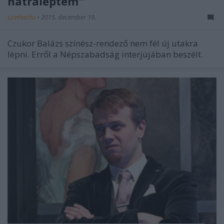
hátraléptem"
szinhazhu
•
2015. december 19.
Czukor Balázs színész-rendező nem fél új utakra
lépni. Erről a Népszabadság interjújában beszélt.