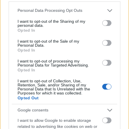
színészhallgatóknak rendezett
Please note that this website/app uses one or more Google
Personal Data Processing Opt Outs
szinhazhu
•
2015. december 18.
services and may gather and store information including but
not limited to your visit or usage behaviour. You may click to
I want to opt-out of the Sharing of my
personal data.
grant or deny consent to Google and its third-party tags to
Az Újvidéki Művészeti Akadémi harmadéves
Opted In
use your data for below specified purposes in below Google
színészosztálya Budapesten vendégeskedik. László
consent section.
I want to opt-out of the Sale of my
Sándor és Balázs Áron tanítványai fél évig a Színház-
Personal Data.
és Filmművészeti Egyetemen tanulnak Kiss Csaba
Opted In
vezetésével.
I want to opt-out of processing my
Personal Data for Targeted Advertising.
Opted In
I want to opt-out of Collection, Use,
Retention, Sale, and/or Sharing of my
Personal Data that Is Unrelated with the
Purposes for which it was collected.
Opted Out
Google consents
I want to allow Google to enable storage
related to advertising like cookies on web or