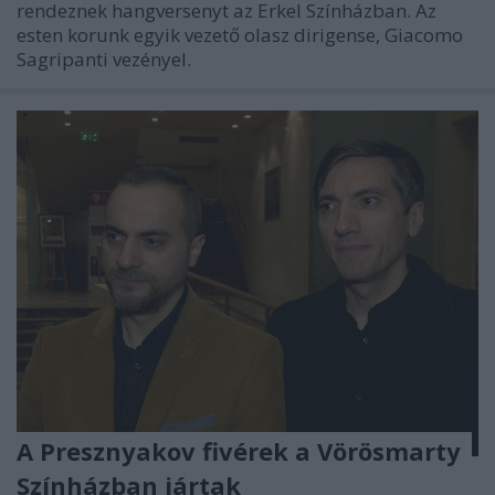
rendeznek hangversenyt az Erkel Színházban. Az
esten korunk egyik vezető olasz dirigense, Giacomo
Sagripanti vezényel.
A Presznyakov fivérek a Vörösmarty
Színházban jártak