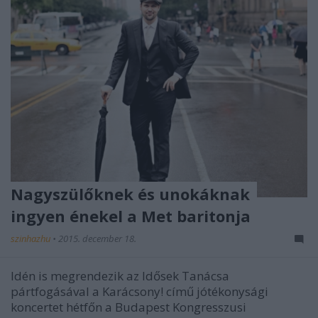
Nagyszülőknek és unokáknak
ingyen énekel a Met baritonja
szinhazhu
•
2015. december 18.
Idén is megrendezik az Idősek Tanácsa
pártfogásával a Karácsony! című jótékonysági
koncertet hétfőn a Budapest Kongresszusi