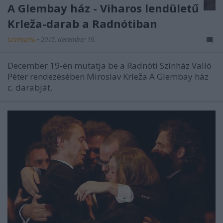
A Glembay ház - Viharos lendületű
Krleža-darab a Radnótiban
szinhazhu
•
2015. december 19.
December 19-én mutatja be a Radnóti Színház Valló
Péter rendezésében Miroslav Krleža A Glembay ház
c. darabját.