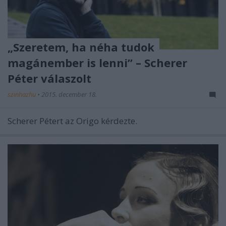
„Szeretem, ha néha tudok
magánember is lenni” – Scherer
Péter válaszolt
szinhazhu
•
2015. december 18.
Scherer Pétert az Origo kérdezte.