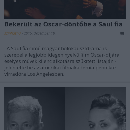
Bekerült az Oscar-döntőbe a Saul fia
szinhazhu
•
2015. december 18.
A Saul fia című magyar holokausztdráma is
szerepel a legjobb idegen nyelvű film Oscar-díjára
esélyes művek kilenc alkotásra szűkített listáján -
jelentette be az amerikai filmakadémia péntekre
virradóra Los Angelesben.