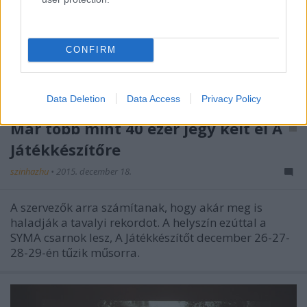
CONFIRM
Data Deletion
Data Access
Privacy Policy
Már több mint 40 ezer jegy kelt el A
Játékkészítőre
szinhazhu
•
2015. december 18.
A szervezők arra számítanak, hogy akár meg is
haladják a tavalyi rekordot. A helyszín ezúttal a
SYMA csarnok lesz, A Játékkészítőt december 26-27-
28-29-én tűzik műsorra.