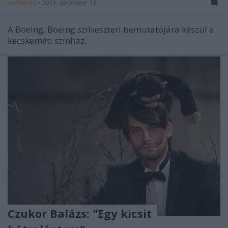
szinhazhu
•
2015. december 19.
A Boeing, Boeing szilveszteri bemutatójára készül a
kecskeméti színház.
Czukor Balázs: "Egy kicsit