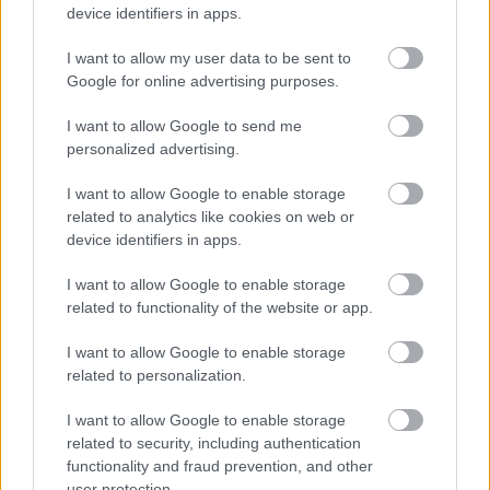
device identifiers in apps.
I want to allow my user data to be sent to
Google for online advertising purposes.
Újra műsorra tűzi Andrei Șerban
I want to allow Google to send me
előadásait a kolozsvári színház
personalized advertising.
szinhazhu
•
2015. december 18.
I want to allow Google to enable storage
related to analytics like cookies on web or
A Kolozsvári Állami Magyar Színház a 2015/2016-os
device identifiers in apps.
évadban újra műsorra tűzi az Andrei Șerban által
rendezett Hedda Gabler, valamint Suttogások és
I want to allow Google to enable storage
sikolyok című nagysikerű előadásokat.
related to functionality of the website or app.
I want to allow Google to enable storage
related to personalization.
I want to allow Google to enable storage
related to security, including authentication
functionality and fraud prevention, and other
user protection.