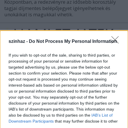
Központban, a redezvényre az idősebb korosztály
tagjai díjmentes belépőjegyet igényelhetnek és
unokáikat is magukkal vihetik.
szinhaz -
Do Not Process My Personal Information
If you wish to opt-out of the sale, sharing to third parties, or
processing of your personal or sensitive information for
targeted advertising by us, please use the below opt-out
section to confirm your selection. Please note that after your
opt-out request is processed you may continue seeing
interest-based ads based on personal information utilized by
us or personal information disclosed to third parties prior to
your opt-out. You may separately opt-out of the further
disclosure of your personal information by third parties on the
IAB’s list of downstream participants. This information may
Rendhagyó Hamlet játék az Ódryn -
also be disclosed by us to third parties on the
IAB’s List of
Downstream Participants
that may further disclose it to other
Kiss Csaba újvidéki
third parties.