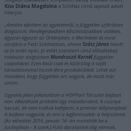
Kiss Diána Magdolna
a Színház című lapnak adott
interjút.
„
Amióta eljöttem az egyetemről, a független szférában
dolgozom. Vendégeskedtem kőszínházakban vidéken,
egyszer-egyszer az Örkényben, a Merlinben és most
utoljára a Pesti Színházban, ahova
Szász János
hívott
(a
Jó estét nyár, jó estét szerelem
című előadásba);
többször dolgoztam
Mundruczó Kornél
független
csapatával. Ezen kívül csak és kizárólag a saját
társulatommal hozok létre produkciókat. Lehet azt
mondani, hogy független arc vagyok, de most már
unom.
Ugyanis jelen pillanatban a HOPPart Társulat bajban
van: elkezdtünk próbálni egy mesedarabot,
A csúnya
kacsá
t, de nem tudtuk befejezni, a premier időpontjával
is bajban vagyunk, és ami a legfontosabb: a helyszínnel.
[Az előadást 2016. január 16- án mutatták be a
Jurányiban – A szerk.] Futó darabjaink alig vannak,