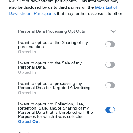
egy olyan társulatban dolgozni, ahol egy színházon
IAB’s list of downstream participants. This information may
also be disclosed by us to third parties on the
IAB’s List of
belül, még ha érkeznek is vendégek, de általában
Downstream Participants
that may further disclose it to other
ugyanazok az emberek dolgoznak különböző
third parties.
rendezőkkel, és ahol vannak kötelezettségeid a
színházzal szemben, és érzed, hogy egy közösségbe
Please note that this website/app uses one or more Google
Personal Data Processing Opt Outs
tartozol" - nyilatkozta a színésznő, aki arról is
services and may gather and store information including but
beszámolt, nagyon szeretné, ha a HOPPart hobbiként,
not limited to your visit or usage behaviour. You may click to
I want to opt-out of the Sharing of my
baráti körként megmaradhatna, de most már el kell
personal data.
grant or deny consent to Google and its third-party tags to
Opted In
engedni. Éhen fogunk halni, és meg fogunk őrülni
use your data for below specified purposes in below Google
abban, hogy csak várunk és reménykedünk”
–
consent section.
I want to opt-out of the Sale of my
vélekedett
Kiss Diána Magdolna
.
Personal Data.
Opted In
I want to opt-out of processing my
Personal Data for Targeted Advertising.
Opted In
I want to opt-out of Collection, Use,
Retention, Sale, and/or Sharing of my
Personal Data that Is Unrelated with the
Purposes for which it was collected.
Opted Out