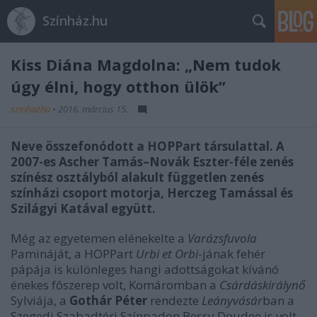
Színház.hu
Kiss Diána Magdolna: „Nem tudok
úgy élni, hogy otthon ülök”
szinhazhu
•
2016. március 15.
Neve összefonódott a HOPPart társulattal. A
2007-es Ascher Tamás–Novák Eszter-féle zenés
színész osztályból alakult független zenés
színházi csoport motorja, Herczeg Tamással és
Szilágyi Katával együtt.
Még az egyetemen elénekelte a
Varázsfuvola
Pamináját, a HOPPart
Urbi et Orbi
-jának fehér
pápája is különleges hangi adottságokat kívánó
énekes fôszerep volt, Komáromban a
Csárdáskirálynő
Sylviája, a
Gothár Péter
rendezte
Leányvásár
ban a
Szegedi Szabadtéri Színpadon Bessy Doudee is volt.