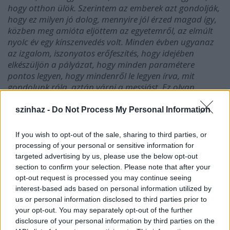
hogy otthon ülök. Szerintem az emberek azt gondolják,
hogy ez milyen jó dolog, mennyire jól érzed magad így,
közben meg amióta eljöttem az egyetemről, az elmúlt
nyolc év egy kínszenvedés volt. Minden évben ugyanaz
az izgalom, iszonyatos erőfeszítés, hogy idejében
elkészüljön a pályázat, hogy minden paramétere
pontos legyen, hogy mindenről le legyen írva, mit
gondolunk róla, aztán várni a messiást. Ez olyan
idegőrlő, hogy néha már azon gondolkozom, hagyom
az egészet, és elmegyek ruhát hajtogatni. A független
szinhaz -
Do Not Process My Personal Information
szféra ugyanis nagyon kevés pénzt kap. Megint az
államra vár a társulat, és nem csak a miénk. Most
If you wish to opt-out of the sale, sharing to third parties, or
például nem tudtunk hozzájutni a támogatásunkhoz
processing of your personal or sensitive information for
egy közhasznúsági probléma miatt, visszatartják a
targeted advertising by us, please use the below opt-out
döntést”
– tette hozzá a színésznő.
section to confirm your selection. Please note that after your
opt-out request is processed you may continue seeing
„
31 éves lettem szeptemberben, és úgy érzem, hogy
interest-based ads based on personal information utilized by
vagyok olyan kvalitású művész ezen a mai palettán,
us or personal information disclosed to third parties prior to
főleg a fiatalok között, hogy igenis lehetne helyem egy
your opt-out. You may separately opt-out of the further
kőszínházban. Igenis szeretném kipróbálni, hogy milyen
disclosure of your personal information by third parties on the