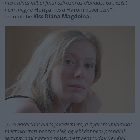
mert nincs miből finanszírozni az előadásokat, ezért
nem megy a
Hungari
és a
Három nővér
sem”
–
számolt be
Kiss Diána Magdolna.
„
A HOPPartból nincs jövedelmem, a nyári munkámból
megtakarított pénzen élek, egyébként nem próbálok
semmit, ami nagyon rossz, mert nem tudok úgy élni,