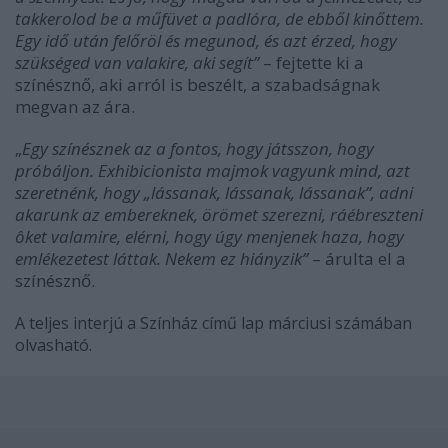
takkerolod be a műfüvet a padlóra, de ebből kinőttem.
Egy idő után felőröl és megunod, és azt érzed, hogy
szükséged van valakire, aki segít”
– fejtette ki a
színésznő, aki arról is beszélt, a szabadságnak
megvan az ára.
„
Egy színésznek az a fontos, hogy játsszon, hogy
próbáljon. Exhibicionista majmok vagyunk mind, azt
szeretnénk, hogy „lássanak, lássanak, lássanak”, adni
akarunk az embereknek, örömet szerezni, ráébreszteni
ôket valamire, elérni, hogy úgy menjenek haza, hogy
emlékezetest láttak. Nekem ez hiányzik”
– árulta el a
színésznő.
A teljes interjú a Színház című lap márciusi számában
olvasható.