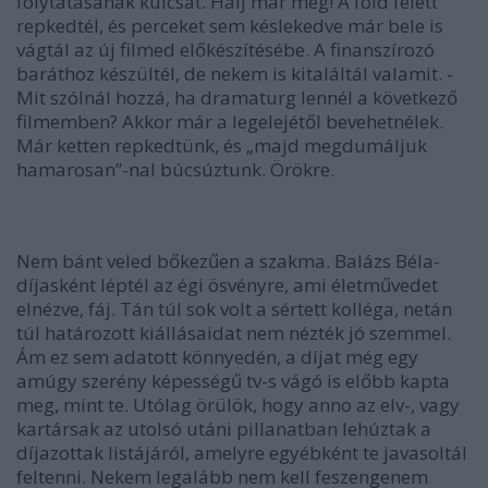
folytatásának kulcsát. Halj már meg! A föld felett
repkedtél, és perceket sem késlekedve már bele is
vágtál az új filmed előkészítésébe. A finanszírozó
baráthoz készültél, de nekem is kitaláltál valamit. -
Mit szólnál hozzá, ha dramaturg lennél a következő
filmemben? Akkor már a legelejétől bevehetnélek.
Már ketten repkedtünk, és „majd megdumáljuk
hamarosan”-nal búcsúztunk. Örökre.
Nem bánt veled bőkezűen a szakma. Balázs Béla-
díjasként léptél az égi ösvényre, ami életművedet
elnézve, fáj. Tán túl sok volt a sértett kolléga, netán
túl határozott kiállásaidat nem nézték jó szemmel.
Ám ez sem adatott könnyedén, a díjat még egy
amúgy szerény képességű tv-s vágó is előbb kapta
meg, mint te. Utólag örülök, hogy anno az elv-, vagy
kartársak az utolsó utáni pillanatban lehúztak a
díjazottak listájáról, amelyre egyébként te javasoltál
feltenni. Nekem legalább nem kell feszengenem