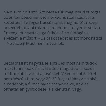
Nem erről volt szó! Azt beszéltük meg, majd te fogsz
az én temetésemen szomorkodni, szál rózsával a
kezedben. Te fogsz búcsúztatni, megindítóan szép
beszédet tartani rólam, elmondani, milyen is voltam.
Én meg jót nevetek egy felhő szélén üldögélve,
élvezem a műsort. - De csak szépet és jót mondhatsz!
– Ne viccelj! Mást nem is tudnék.
Becsaptál! Itt hagytál, leléptél, és most nem tudok
mást tenni, csak sírni. Elvitted magaddal a közös
múltunkat, elvitted a jövőnket. Veled ment 8-10 el
nem készült film, vagy 20-25 forgatókönyv, színházi
előadások, a filmcsinálás szenvedélye, az élet
olthatatlan gyötrődése, a siker utáni vágy.