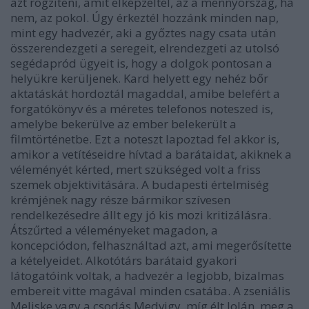
azt rögzíteni, amit elképzeltél, az a mennyország, ha
nem, az pokol. Úgy érkeztél hozzánk minden nap,
mint egy hadvezér, aki a győztes nagy csata után
összerendezgeti a seregeit, elrendezgeti az utolsó
segédapród ügyeit is, hogy a dolgok pontosan a
helyükre kerüljenek. Kard helyett egy nehéz bőr
aktatáskát hordoztál magaddal, amibe belefért a
forgatókönyv és a méretes telefonos noteszed is,
amelybe bekerülve az ember belekerült a
filmtörténetbe. Ezt a noteszt lapoztad fel akkor is,
amikor a vetítéseidre hívtad a barátaidat, akiknek a
véleményét kérted, mert szükséged volt a friss
szemek objektivitására. A budapesti értelmiség
krémjének nagy része bármikor szívesen
rendelkezésedre állt egy jó kis mozi kritizálásra.
Átszűrted a véleményeket magadon, a
koncepciódon, felhasználtad azt, ami megerősítette
a kételyeidet. Alkotótárs barátaid gyakori
látogatóink voltak, a hadvezér a legjobb, bizalmas
embereit vitte magával minden csatába. A zseniális
Meliske vagy a csodás Medvigy, míg élt Jolán, meg a