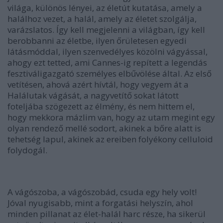
világa, különös lényei, az életút kutatása, amely a
halálhoz vezet, a halál, amely az életet szolgálja,
varázslatos. Így kell megjelenni a világban, így kell
berobbanni az életbe, ilyen őrületesen egyedi
látásmóddal, ilyen szenvedélyes közölni vágyással,
ahogy ezt tetted, ami Cannes-ig repített a legendás
fesztiváligazgató személyes elbűvölése által. Az első
vetítésen, ahová azért hívtál, hogy vegyem át a
Halálutak vágását, a nagyvetítő sokat látott
foteljába szögezett az élmény, és nem hittem el,
hogy mekkora mázlim van, hogy az utam megint egy
olyan rendező mellé sodort, akinek a bőre alatt is
tehetség lapul, akinek az ereiben folyékony celluloid
folydogál.
A vágószoba, a vágószobád, csuda egy hely volt!
Jóval nyugisabb, mint a forgatási helyszín, ahol
minden pillanat az élet-halál harc része, ha sikerül