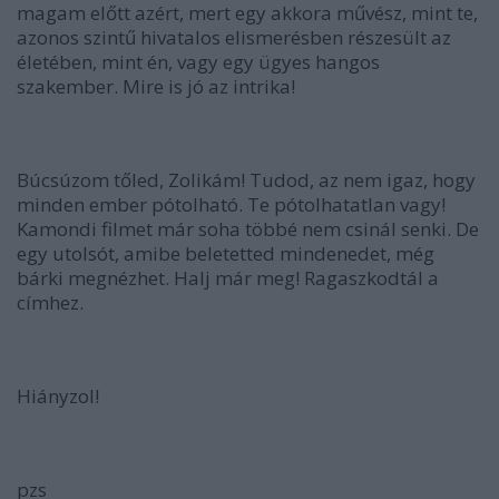
magam előtt azért, mert egy akkora művész, mint te,
azonos szintű hivatalos elismerésben részesült az
életében, mint én, vagy egy ügyes hangos
szakember. Mire is jó az intrika!
Búcsúzom tőled, Zolikám! Tudod, az nem igaz, hogy
minden ember pótolható. Te pótolhatatlan vagy!
Kamondi filmet már soha többé nem csinál senki. De
egy utolsót, amibe beletetted mindenedet, még
bárki megnézhet. Halj már meg! Ragaszkodtál a
címhez.
Hiányzol!
pzs