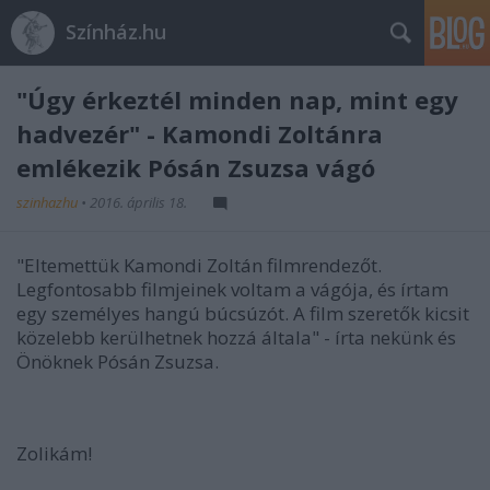
Színház.hu
"Úgy érkeztél minden nap, mint egy
hadvezér" - Kamondi Zoltánra
emlékezik Pósán Zsuzsa vágó
szinhazhu
•
2016. április 18.
"Eltemettük Kamondi Zoltán filmrendezőt.
Legfontosabb filmjeinek voltam a vágója, és írtam
egy személyes hangú búcsúzót. A film szeretők kicsit
közelebb kerülhetnek hozzá általa" - írta nekünk és
Önöknek Pósán Zsuzsa.
Zolikám!