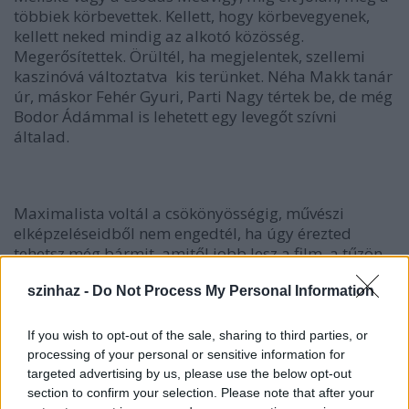
többiek körbevettek. Kellett, hogy körbevegyenek,
kellett neked mindig az alkotó közösség.
Megerősítettek. Örültél, ha megjelentek, szellemi
kaszinóvá változtatva kis terünket. Néha Makk tanár
úr, máskor Fehér Gyuri, Parti Nagy tértek be, de még
Bodor Ádámmal is lehetett egy levegőt szívni
általad.
Maximalista voltál a csökönyösségig, művészi
elképzeléseidből nem engedtél, ha úgy érezted
tehetsz még bármit, amitől jobb lesz a film, a tűzön
is átmentél, a hétfejű finanszírozókkal is
szinhaz -
Do Not Process My Personal Information
megküzdöttél. Legendás esetünk az Alkimista és a
szűz hangkeverés utáni 2 kockájának a kivétele, ami
hangmérnökünket és gyártási főemberünket a józan
If you wish to opt-out of the sale, sharing to third parties, or
eszüktől majdnem megfosztotta, annyi macerával és
processing of your personal or sensitive information for
költséggel járt az elképzelésed. De kiharcoltad a
targeted advertising by us, please use the below opt-out
változtatást, mert úgy érezted, azon a két kockán
section to confirm your selection. Please note that after your