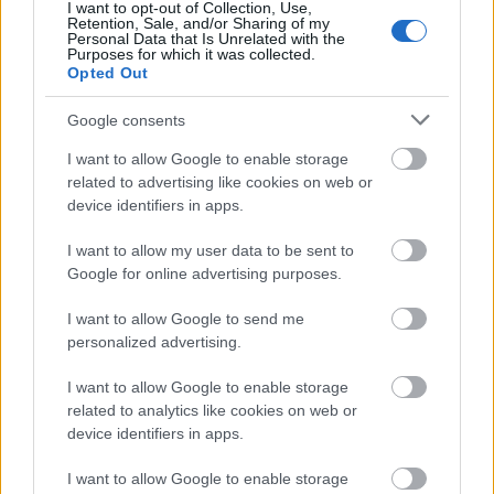
I want to opt-out of Collection, Use,
közösségben hittél, olyanban, amelyben erőteljesen
Retention, Sale, and/or Sharing of my
jelen lehetsz.
Personal Data that Is Unrelated with the
Purposes for which it was collected.
Opted Out
Google consents
Hosszú éveket töltöttünk együtt a vágószobában, tán
több időt, mint némely családtagunkkal. Száz
I want to allow Google to enable storage
egyetemi kurzussal felért a veled töltött idő.
related to advertising like cookies on web or
Szerettél vágni, értettél hozzá, könnyű volt veled a
device identifiers in apps.
munka, de sohasem egyszerű. Agyad komputerként
I want to allow my user data to be sent to
üzemelt, pillanatok alatt végigfuttatta a lehetséges
Google for online advertising purposes.
variációk következményeit a teljes anyagra
vonatkoztatva. Ha mégsem működött a dolog, a
I want to allow Google to send me
hosszú programot indítottad, amíg ki nem dobott
personalized advertising.
valamit a szerkezet. Néha türelmetlen voltál, mert a
gondolataid jóval előrébb tartottak, mint a
I want to allow Google to enable storage
megvalósítás üteme. A celluloid korszak kényelmes-
related to analytics like cookies on web or
kényelmetlen lassúsága után hiába lett a technika
device identifiers in apps.
mérföldekkel sebesebb, te így is mindig lekörözted.
Kivételesen szerencsésnek mondhatom magam,
I want to allow Google to enable storage