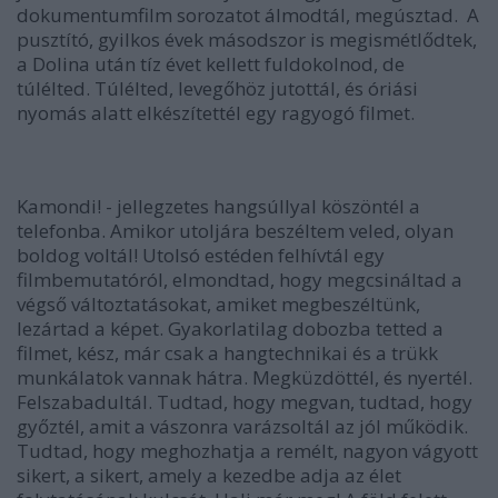
dokumentumfilm sorozatot álmodtál, megúsztad. A
pusztító, gyilkos évek másodszor is megismétlődtek,
a Dolina után tíz évet kellett fuldokolnod, de
túlélted. Túlélted, levegőhöz jutottál, és óriási
nyomás alatt elkészítettél egy ragyogó filmet.
Kamondi! - jellegzetes hangsúllyal köszöntél a
telefonba. Amikor utoljára beszéltem veled, olyan
boldog voltál! Utolsó estéden felhívtál egy
filmbemutatóról, elmondtad, hogy megcsináltad a
végső változtatásokat, amiket megbeszéltünk,
lezártad a képet. Gyakorlatilag dobozba tetted a
filmet, kész, már csak a hangtechnikai és a trükk
munkálatok vannak hátra. Megküzdöttél, és nyertél.
Felszabadultál. Tudtad, hogy megvan, tudtad, hogy
győztél, amit a vászonra varázsoltál az jól működik.
Tudtad, hogy meghozhatja a remélt, nagyon vágyott
sikert, a sikert, amely a kezedbe adja az élet