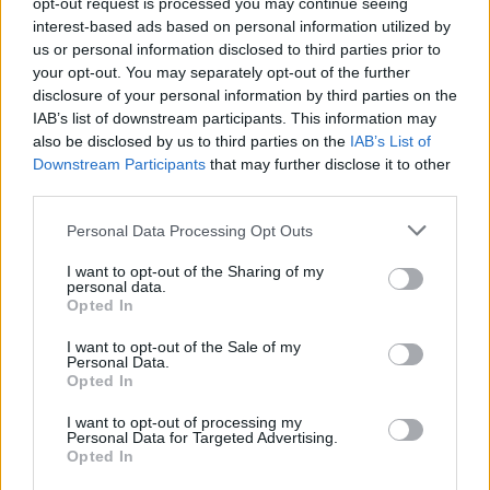
múlik a léted, azaz a filmed. Neked szó szerint a
opt-out request is processed you may continue seeing
interest-based ads based on personal information utilized by
filmezés volt az életed. Családalapítás híján
us or personal information disclosed to third parties prior to
leginkább a stáb, a barátaid, alkotó társaid voltak a
your opt-out. You may separately opt-out of the further
családod, filmjeid a gyermekeid. Minden
disclosure of your personal information by third parties on the
idegszáladdal, minden pillanatodban arra készültél,
IAB’s list of downstream participants. This information may
hogy elinduljon az első napon az első felvétel, és azt
also be disclosed by us to third parties on the
IAB’s List of
mondhasd: tessék. Erre tettél fel mindent.
Downstream Participants
that may further disclose it to other
third parties.
Please note that this website/app uses one or more Google
Personal Data Processing Opt Outs
Nem kerülgetted a konfliktusokat, belementél
services and may gather and store information including but
sokszor látszólag fölöslegesen is. Begyűjtöttél jó pár
not limited to your visit or usage behaviour. You may click to
I want to opt-out of the Sharing of my
personal data.
anti-funt. De nekik is tudniuk kell, hogy te
grant or deny consent to Google and its third-party tags to
Opted In
mindenkiben tisztelted a tehetséget, akkor is, ha
use your data for below specified purposes in below Google
amúgy nem kedvelted őket. A középszert nem
consent section.
I want to opt-out of the Sale of my
díjaztad, de örültél, és elismerted, ha valaki értékes
Personal Data.
Opted In
dolgot hozott létre, szeretettel fogadtad a színre lépő
tehetségeket. Egy Fliegauf szintű művész
I want to opt-out of processing my
felbukkanása miatt boldogságot éreztél, úgy
Personal Data for Targeted Advertising.
gondoltad, szeretett szakmád lett gazdagabb általa.
Opted In
Ami jó volt a szakmának, az jó volt neked is. A