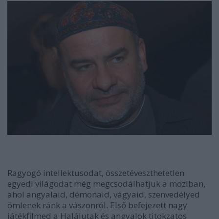
Ragyogó intellektusodat, összetéveszthetetlen
egyedi világodat még megcsodálhatjuk a moziban,
ahol angyalaid, démonaid, vágyaid, szenvedélyed
ömlenek ránk a vászonról. Első befejezett nagy
játékfilmed a Halálutak és angyalok titokzatos