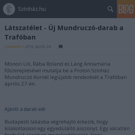
Színház.hu
Látszatélet - Új Mundruczó-darab a
Trafóban
szinhazhu
•
2016. április 24.
Monori Lili, Rába Roland és Láng Annamária
főszereplésével mutatja be a Proton Színház
Mundruczó Kornél legújabb rendezését a Trafóban
április 27-én.
Ajánló a darab elé:
Budapesti lakásba végrehajtó érkezik, hogy
kilakoltasson egy egyedülálló asszonyt. Egy váratlan
fordulat azonban megakadályozza, hogy