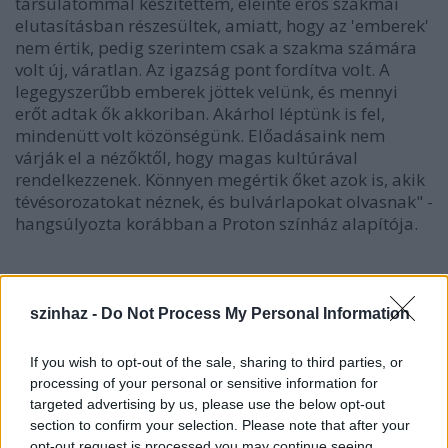
társulatommal készítettem, eleinte erős szakmai
elutasításban részesültek, amiatt, hogy az 'emberek'
nem értik, pedig szerintem csak a szakma számára
volt új, váratlan. Az igazság pont fordítva volt. A
legegyszerűbb emberek jöttek velünk, és mennyi
erőt adtak ők akkoriban. Akárhol léptünk is fel,
mindenütt volt közönségünk. Előadásaink nem
várják el a nézőktől, hogy magas kultúrával
rendelkezzenek. Könnyen megértik őket azok is, akik
tévésorozatokat néznek, és bulvárlapokat olvasnak" -
hangsúlyozta korábban a Proton színház alapítója.
szinhaz -
Do Not Process My Personal Information
If you wish to opt-out of the sale, sharing to third parties, or
processing of your personal or sensitive information for
targeted advertising by us, please use the below opt-out
section to confirm your selection. Please note that after your
opt-out request is processed you may continue seeing