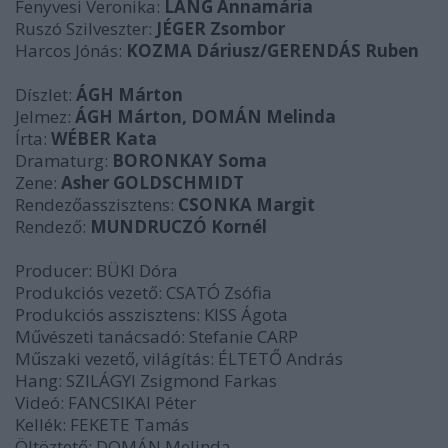
Fenyvesi Veronika:
LÁNG Annamária
Ruszó Szilveszter:
JÉGER Zsombor
Harcos Jónás:
KOZMA Dáriusz/GERENDÁS Ruben
Díszlet:
ÁGH Márton
Jelmez:
ÁGH Márton, DOMÁN Melinda
Írta:
WÉBER Kata
Dramaturg:
BORONKAY Soma
Zene:
Asher GOLDSCHMIDT
Rendezőasszisztens:
CSONKA Margit
Rendező:
MUNDRUCZÓ Kornél
Producer: BÜKI Dóra
Produkciós vezető: CSATÓ Zsófia
Produkciós asszisztens: KISS Ágota
Művészeti tanácsadó: Stefanie CARP
Műszaki vezető, világítás: ÉLTETŐ András
Hang: SZILÁGYI Zsigmond Farkas
Videó: FANCSIKAI Péter
Kellék: FEKETE Tamás
Öltöztető: DOMÁN Melinda