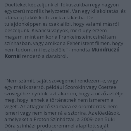
Duetteket képzeljünk el, fókuszukban egy nagyon
egyszerű morális helyzzettel. Van egy kilakoltatás, és
utána új lakók költöznek a lakásba. De
tulajdonképpen ez csak alibi, hogy valami másról
beszéljünk. Kíváncsi vagyok, mert úgy érzem
magam, mint amikor a Frankeinsteint csináltam
színházban, vagy amikor a Fehér istent filmen, hogy
nem tudom, mi lesz belőle" - mondta
Mundruczó
Kornél
rendező a darabról.
"Nem számít, saját szövegemet rendezem-e, vagy
egy másik szerző, például Szorokin vagy Coetzee
szövegéhez nyúlok, azt akarom, hogy a néző azt élje
meg, hogy 'ennek a történetnek nem ismerem a
végét'. Az átlagnéző számára ez örömforrás: nem
ismeri vagy nem ismer rá a sztorira. Az előadások,
amelyeket a Proton Színházzal, a 2009-ben Büki
Dóra színházi produceremmel alapított saját