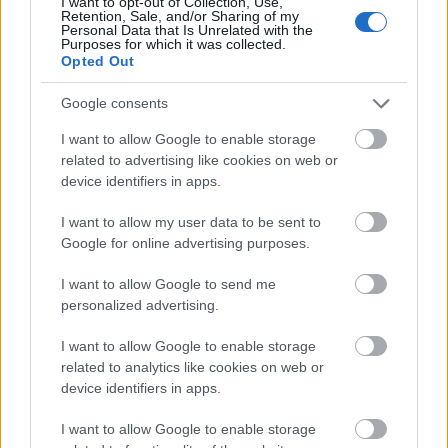
I want to opt-out of Collection, Use,
Kilakoltatások Magyarországon:
Retention, Sale, and/or Sharing of my
Personal Data that Is Unrelated with the
Purposes for which it was collected.
Opted Out
Március 1-től nem védi a kilakoltatási moratórium
Google consents
azokat az adósokat, akik ellen tartozásuk miatt
végrehajtási eljárás indult vagy már el is árverezték
I want to allow Google to enable storage
az ingatlanukat. Bár a korábbi hírek arról szóltak,
related to advertising like cookies on web or
device identifiers in apps.
hogy tízezrek kerülhetnek az utcára, a Magyar
Bírósági Végrehajtói Kar elnöke szerint az idén
I want to allow my user data to be sent to
várható kilakoltatások száma nem éri el az ezret.
Google for online advertising purposes.
I want to allow Google to send me
personalized advertising.
Bár a végrehajtói kar korábbi adatai szerint a
devizahiteles törvények alapján 210 ezer
I want to allow Google to enable storage
végrehajtási ügyet függesztettek fel, a szervezet
related to analytics like cookies on web or
elnöke szerint nem várható kilakoltatási hullám.
device identifiers in apps.
Becsléseik szerint körülbelül 600 lakáskiürítés
várható idén, ami a korábbi évekhez képest nem
I want to allow Google to enable storage
nevezhető kirívónak. A kar elnöke szerint egyebek