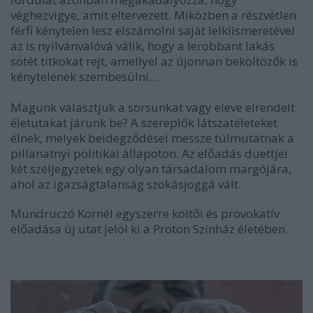
véghezvigye, amit eltervezett. Miközben a részvétlen
férfi kénytelen lesz elszámolni saját lelkiismeretével
az is nyilvánvalóvá válik, hogy a lerobbant lakás
sötét titkokat rejt, amellyel az újonnan beköltözők is
kénytelenek szembesülni…
Magunk választjuk a sorsunkat vagy eleve elrendelt
életutakat járunk be? A szereplők látszatéleteket
élnek, melyek beidegződései messze túlmutatnak a
pillanatnyi politikai állapoton. Az előadás duettjei
két széljegyzetek egy olyan társadalom margójára,
ahol az igazságtalanság szokásjoggá vált.
Mundruczó Kornél egyszerre költői és provokatív
előadása új utat jelöl ki a Proton Színház életében.