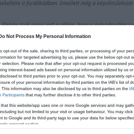
énekeltem a fürdőkádban. Emellett még a képzőművészet 
 Eleinte csak annyi volt a célom, hogy a másodrostáig ju
r lépni, annak minimum zseniálisnak kell lennie és minde
Do Not Process My Personal Information
att sokáig nem élveztem a színészetet – a zenélést viszon
nés darabokban játszottam, viszont amikor a Bárka
to opt-out of the sale, sharing to third parties, or processing of your per
 prózai szerepeket kaptam – ekkor éreztem, hogy menny
formation for targeted advertising by us, please use the below opt-out s
re. Úgy döntöttem, nem fogok várni, míg zenés darabban
r selection. Please note that after your opt-out request is processed y
eing interest-based ads based on personal information utilized by us or
 a zenei világot, amire szükségem van
” - mesélte
Tom
disclosed to third parties prior to your opt-out. You may separately opt-
losure of your personal information by third parties on the IAB’s list of
. This information may also be disclosed by us to third parties on the
IA
Participants
that may further disclose it to other third parties.
 that this website/app uses one or more Google services and may gath
including but not limited to your visit or usage behaviour. You may click 
 to Google and its third-party tags to use your data for below specifi
ogle consent section.