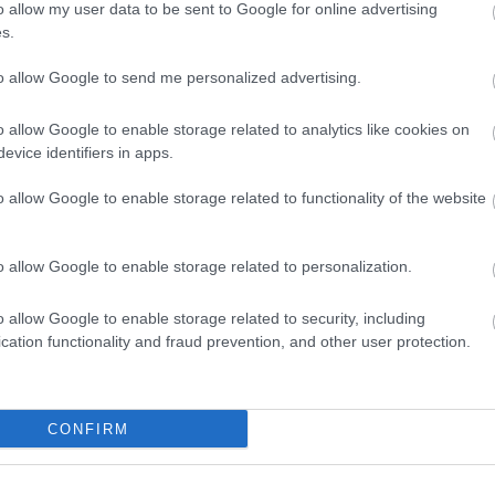
o allow my user data to be sent to Google for online advertising
egírással foglalkozni, mert sok gyönyörű orosz dalt
s.
szíteni, ami borzasztó nehéznek bizonyult. Viszont
 a költőiségébe, ami végül arra motiválta, hogy saj
to allow Google to send me personalized advertising.
o allow Google to enable storage related to analytics like cookies on
tiben Sardar Tagirovsky legújabb rendezéséből, a
6
evice identifiers in apps.
Eleinte erre sem mondtam nemet, egyrészt azért, mert 
: „
o allow Google to enable storage related to functionality of the website
peket osztanak rám. Másrészt teljesen nyitottan álltam
 éreztem, hogy a feladat, amit kaptam, nem felel meg a
o allow Google to enable storage related to personalization.
it rá kellett volna szánnom, nem érte volna meg, hisz íg
ejlődtem volna általa. Nagyon rossz érzésem volt emiatt
o allow Google to enable storage related to security, including
 is jobban jár, ha olyan emberek építik, akik maximálisa
cation functionality and fraud prevention, and other user protection.
CONFIRM