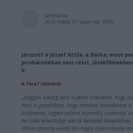
szinhazhu
2016. május 01. vasárnap, 09:05
Játszott a József Attila, a Bárka, most p
produkciókban vesz részt, játékfilmekben 
ír.
A 7óra7 cikkéből:
„
Nagyon sokáig nem tudtam eldönteni, hogy mel
nem is gondoltam, hogy mindezt hivatásként is
kislányom, legyen valami normális szakmád, azt
ha több lehetősége van és kevésbé lámpalázas, 
titkon szerette volna, ha mégis ilyen irányba i