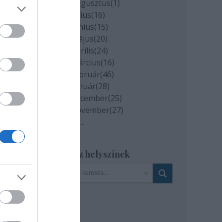
2020 augusztus
(
1
)
2020 július
(
16
)
2020 június
(
15
)
2020 május
(
20
)
2020 április
(
24
)
2020 március
(
16
)
2020 február
(
46
)
2020 január
(
28
)
2019 december
(
25
)
2019 november
(
27
)
Tovább
...
tuk,
Szinház helyszínek
án
öjjön
ani a