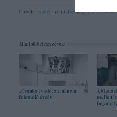
Címkék:
interjú
nemzeti színház
tompos kátya
Ajánlott bejegyzések:
„Csonka évadot zárni nem
A Madách 
felemelő érzés"
mellett i
fogadott 