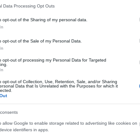
l Data Processing Opt Outs
o opt-out of the Sharing of my personal data.
In
o opt-out of the Sale of my Personal Data.
In
to opt-out of processing my Personal Data for Targeted
ing.
Bácsi Róbert László
In
ka Róberttel
a
Valami Amerika 2
forgatásán
o opt-out of Collection, Use, Retention, Sale, and/or Sharing
ersonal Data that Is Unrelated with the Purposes for which it
certjén közre is működött. „
Nagyon sokáig mondogat
lected.
Out
tán nem lett semmi, mert nem fért bele az időnkbe. Azt
ttőnknek. Ezalatt megszületett egy eléggé színes zenei
consents
al kísérleteztünk, hogy a koncerten ne csak egyik szám j
nésznő énekel: prózával, verssel ötvözve próbáltuk tágít
o allow Google to enable storage related to advertising like cookies on
ya
.
evice identifiers in apps.