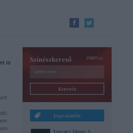
Színészkereső
t is
Keresés
ert
aki,
Jegyvásárlás
tem
nem.
Vaszary János: A