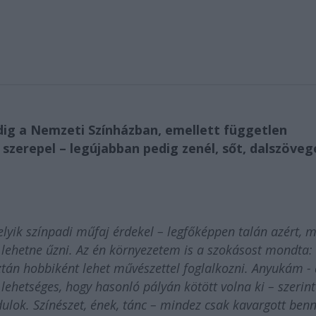
edig a Nemzeti Színházban, emellett független
szerepel – legújabban pedig zenél, sőt, dalszövege
yik színpadi műfaj érdekel – legfőképpen talán azért, m
 lehetne űzni. Az én környezetem is a szokásost mondta:
án hobbiként lehet művészettel foglalkozni. Anyukám - 
lehetséges, hogy hasonló pályán kötött volna ki – szerin
ndulok. Színészet, ének, tánc – mindez csak kavargott ben