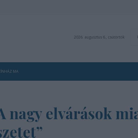
2026. augusztus 6., csütörtök
ZÍNHÁZ MA
A nagy elvárások mi
szetet”