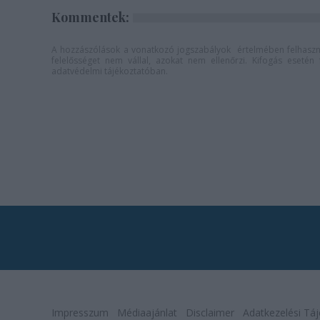
Kommentek:
A hozzászólások a
vonatkozó jogszabályok
értelmében felhaszná
felelősséget nem vállal, azokat nem ellenőrzi. Kifogás eseté
adatvédelmi tájékoztatóban
.
Impresszum
Médiaajánlat
Disclaimer
Adatkezelési Táj