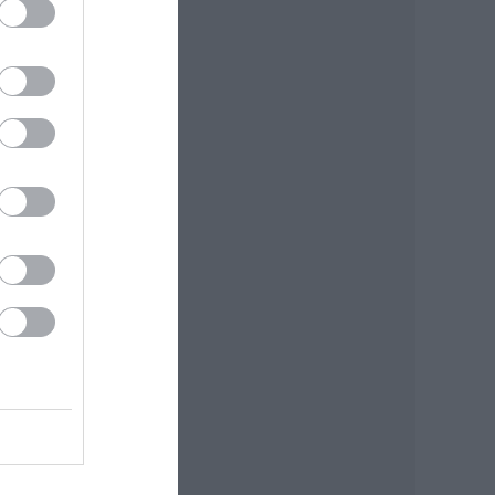
átot
a
y nem
, de
n