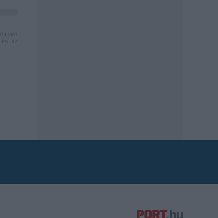
milyen
és az