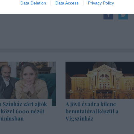
Data Deletion
Data Access
Privacy Policy
Színház zárt ajtók
A jövő évadra kilenc
s közel 6000 nézőt
bemutatóval készül a
júniusban
Vígszínház