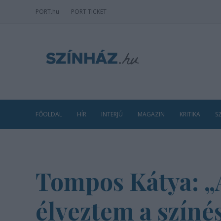
PORT
.hu
PORT TICKET
FŐOLDAL
HÍR
INTERJÚ
MAGAZIN
KRITIKA
S
Tompos Kátya: „
élveztem a színé