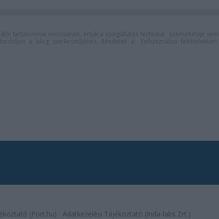
lói tartalomnak minősülnek, értük a
szolgáltatás technikai
üzemeltetője sem
n forduljon a blog szerkesztőjéhez. Részletek a
Felhasználási feltételekben
ékoztató (Port.hu)
Adatkezelési Tájékoztató (Inda-labs Zrt.)