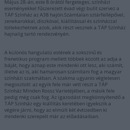
Május 28-án, este 8 órától fergeteges, színházi
eseményekkel fűszerezett évad végi bulit szervez a
TÁP Színház az A38 hajón.Számtalan sztárfellépővel,
zenekarokkal, diszkóval, kiállítással és színházzal
töltekezhetnek azok, akik részt vesznek a TÁP Színház
hajnalig tartó rendezvényén.
A különös hangulatú estének a sokszínű és
frenetikus program mellett többek között az adja a
báját, hogy aznap este mindenki ott lesz, aki számít,
illetve az is, aki hamarosan számítani fog a magyar
színházi szakmában. A szakma ugyanis végletesen
megosztott: az egyik fele már vett részt a TÁP
Színház Minden Rossz Varietéjében, a másik fele
pedig még csak fog. Az igazodást megkönnyítendő a
TÁP Színház egy kiállítás keretében igyekszik a
végére járni, hogy az elmúlt két évtizedben ki
mindenki szerepelt már az előadásaiban.