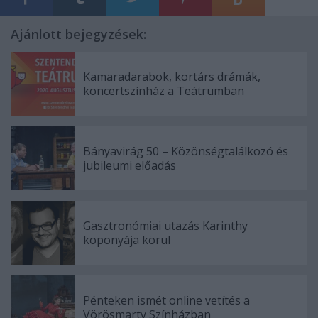
Ajánlott bejegyzések:
Kamaradarabok, kortárs drámák,
koncertszínház a Teátrumban
Bányavirág 50 – Közönségtalálkozó és
jubileumi előadás
Gasztronómiai utazás Karinthy
koponyája körül
Pénteken ismét online vetítés a
Vörösmarty Színházban