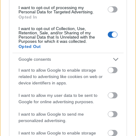
létrehozására?
I want to opt-out of processing my
Personal Data for Targeted Advertising.
Opted In
Igen, az Aurórában az Alatta Felette c.
előadássorozatunk egyben önismereti tréning is,
I want to opt-out of Collection, Use,
hiszen a fellépők mindannyian a saját történetüket
Retention, Sale, and/or Sharing of my
Personal Data that Is Unrelated with the
adják elő, ami nagyon jól össze tudja hozni a
Purposes for which it was collected.
csapatot. Folytatni fogjuk a nyolcadik kerületben
Opted Out
elkezdett projektünket is, amikor nyolc-tíz helyszínen
rövid jeleneteket láthattak az érdeklődök. A
Google consents
sokféleség működik – pályázati szempontból biztos
I want to allow Google to enable storage
megkönnyítené a helyzetünket, ha könnyen
related to advertising like cookies on web or
behatárolható, egymáshoz nagyon hasonló
device identifiers in apps.
előadásokat hoznánk létre, pénzügyileg valószínűleg
előrébb tartanánk. A behatárolhatatlanság nem
I want to allow my user data to be sent to
célunk, hanem a munkánk eredménye, ami
Google for online advertising purposes.
hatalmas szabadságot tud adni, hiszen pont emiatt
nem is tudnak megfogni minket.
I want to allow Google to send me
personalized advertising.
I want to allow Google to enable storage