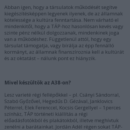
Abban igen, hogy a társulatok működését segítve
kiegészítésképpen legyenek ilyenek, de az államnak
kötelessége a kultúra fenntartása. Nem várható el
mindenkitől, hogy a TÁP-hoz hasonlósan kevés vagy
szinte pénz nélkül dolgozzanak, mindenkinek joga
van a működéshez. Függetlenül attól, hogy egy
társulat támogatja, vagy bírálja az épp fennálló
kormányt, az államnak finanszíroznia kell a kultúrát
és az oktatást – nálunk pont ez hiányzik.
Mivel készültök az A38-on?
Lesz varieté régi fellépőkkel – pl. Csányi Sándorral,
Szabó Győzővel, Hegedűs D. Gézával, Janklovics
Péterrel, Elek Ferenccel, Kocsis Gergellyel – 1perces
színház, TÁP történeti kiállítás a régi
előadásfotókból és plakátokból, illetve meghívtuk
zenélni a barátainkat. Jordán Adél régen sokat TÁP-