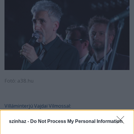
Fotó: a38.hu
Villáminterjú Vajdai Vilmossal:
szinhaz -
Do Not Process My Personal Information
Legutóbb arról beszélgettünk, hogy a jövő a