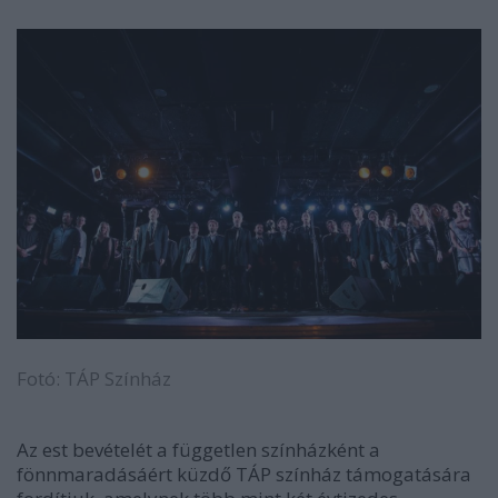
Fotó: TÁP Színház
Az est bevételét a független színházként a
fönnmaradásáért küzdő TÁP színház támogatására