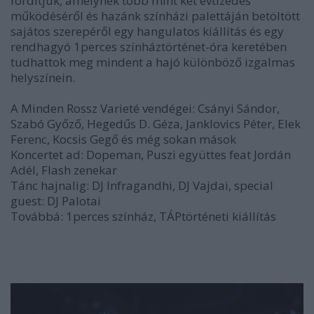
fordítjuk, amelynek több mint két évtizedes
működéséről és hazánk színházi palettáján betöltött
sajátos szerepéről egy hangulatos kiállítás és egy
rendhagyó 1perces színháztörténet-óra keretében
tudhattok meg mindent a hajó különböző izgalmas
helyszínein.
A Minden Rossz Varieté vendégei: Csányi Sándor,
Szabó Győző, Hegedűs D. Géza, Janklovics Péter, Elek
Ferenc, Kocsis Gegő és még sokan mások
Koncertet ad: Dopeman, Puszi együttes feat Jordán
Adél, Flash zenekar
Tánc hajnalig: DJ Infragandhi, DJ Vajdai, special
guest: DJ Palotai
Továbbá: 1perces színház, TÁPtörténeti kiállítás