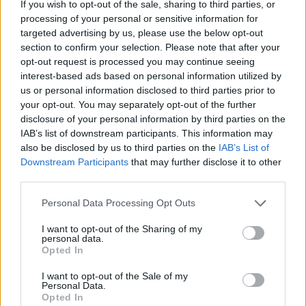
If you wish to opt-out of the sale, sharing to third parties, or
társulati létben van. Hogyan alakult az elmúlt
processing of your personal or sensitive information for
évadban a TÁP Színház “mikroklímája”?
targeted advertising by us, please use the below opt-out
section to confirm your selection. Please note that after your
Nagyon szerettem ezt az évadot, ami elsősorban az
opt-out request is processed you may continue seeing
elmúlt két évben kialakult társaságnak – Laboda
interest-based ads based on personal information utilized by
Kornélnak, Fekete Ádámnak, Egger Gézának,
us or personal information disclosed to third parties prior to
Hajmási Petinek, Sándor Julinak és még
your opt-out. You may separately opt-out of the further
sorolhatnám, hogy kiknek – köszönhető. Nagyon jó
disclosure of your personal information by third parties on the
velük dolgozni és ez látszik a varieték minőségén is.
IAB’s list of downstream participants. This information may
Persze, továbbra is fennáll az egyeztetési probléma,
also be disclosed by us to third parties on the
IAB’s List of
hiszen mindenki ezer helyen dolgozik, hogy
Downstream Participants
that may further disclose it to other
megéljen. Az utóbbi időben úgy alakult, hogy
third parties.
viszonylag pénz nélkül hozunk létre produkciókat,
ami azonban azt is jelenti, hogy senki nem a pénz
Please note that this website/app uses one or more Google
Personal Data Processing Opt Outs
services and may gather and store information including but
miatt csinálja, hanem mert szeret együtt lenni,
not limited to your visit or usage behaviour. You may click to
I want to opt-out of the Sharing of my
gondolkodni.
personal data.
grant or deny consent to Google and its third-party tags to
Opted In
use your data for below specified purposes in below Google
consent section.
I want to opt-out of the Sale of my
Personal Data.
A csapatból adódik az is, hogy egyre nagyobb
Opted In
hangsúlyt fektettek a közösségi események