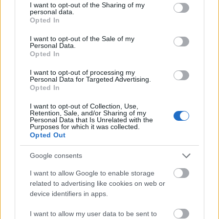
not limited to your visit or usage behaviour. You may click to
I want to opt-out of the Sharing of my
personal data.
grant or deny consent to Google and its third-party tags to
Opted In
use your data for below specified purposes in below Google
consent section.
I want to opt-out of the Sale of my
Personal Data.
Opted In
Fotó: Gálos Mihály Samu
I want to opt-out of processing my
Personal Data for Targeted Advertising.
A kifigurázás szintjén foglalkozik a Gárda-
Opted In
jelenséggel?
I want to opt-out of Collection, Use,
Retention, Sale, and/or Sharing of my
Nem szeretek semmit kifigurázni. Mindent komolyan
Personal Data that Is Unrelated with the
Purposes for which it was collected.
veszek. Tudom, hogy mindenki meg van győződve a
Opted Out
magának igazáról. Az is, aki éppen betöri a másik
ember orrát, az is, aki kimegy tüntetni, és az is, aki
Google consents
otthon kussol. Nekem az a feladatom, hogy ezt
színpadra pakoljam, és a szereplők saját belső
I want to allow Google to enable storage
igazságát képviseljem. Az, hogy magamban mit
related to advertising like cookies on web or
gondolok róluk, más kérdés. A nézőnek sem kell sem
device identifiers in apps.
velük, sem, mondjuk III. Richárddal azonosulnia,
I want to allow my user data to be sent to
hozzájuk hasonlóvá válnia, hanem kialakítja a saját