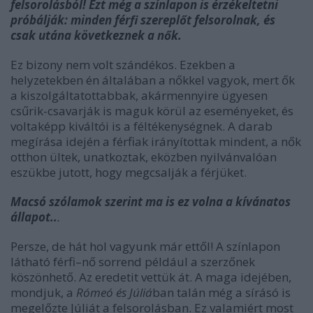
felsorolásból! Ezt még a színlapon is érzékeltetni
próbálják: minden férfi szereplőt felsorolnak, és
csak utána következnek a nők.
Ez bizony nem volt szándékos. Ezekben a
helyzetekben én általában a nőkkel vagyok, mert ők
a kiszolgáltatottabbak, akármennyire ügyesen
csűrik-csavarják is maguk körül az eseményeket, és
voltaképp kiváltói is a féltékenységnek. A darab
megírása idején a férfiak irányítottak mindent, a nők
otthon ültek, unatkoztak, eközben nyilvánvalóan
eszükbe jutott, hogy megcsalják a férjüket.
Macsó szólamok szerint ma is ez volna a kívánatos
állapot..
.
Persze, de hát hol vagyunk már ettől! A színlapon
látható férfi–nő sorrend például a szerzőnek
köszönhető. Az eredetit vettük át. A maga idejében,
mondjuk, a
Rómeó és Júliá
ban talán még a sírásó is
megelőzte Júliát a felsorolásban. Ez valamiért most