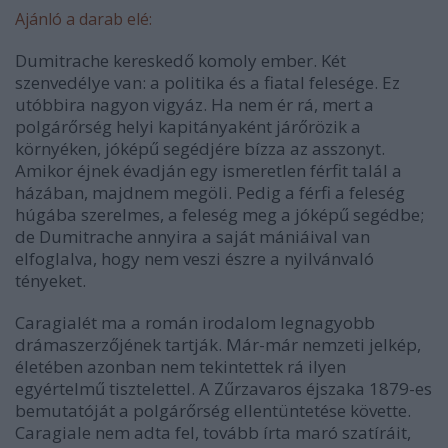
Ajánló a darab elé:
Dumitrache kereskedő komoly ember. Két
szenvedélye van: a politika és a fiatal felesége. Ez
utóbbira nagyon vigyáz. Ha nem ér rá, mert a
polgárőrség helyi kapitányaként járőrözik a
környéken, jóképű segédjére bízza az asszonyt.
Amikor éjnek évadján egy ismeretlen férfit talál a
házában, majdnem megöli. Pedig a férfi a feleség
húgába szerelmes, a feleség meg a jóképű segédbe;
de Dumitrache annyira a saját mániáival van
elfoglalva, hogy nem veszi észre a nyilvánvaló
tényeket.
Caragialét ma a román irodalom legnagyobb
drámaszerzőjének tartják. Már-már nemzeti jelkép,
életében azonban nem tekintettek rá ilyen
egyértelmű tisztelettel. A Zűrzavaros éjszaka 1879-es
bemutatóját a polgárőrség ellentüntetése követte.
Caragiale nem adta fel, tovább írta maró szatíráit,