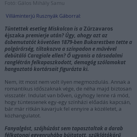
Fotó: Gálos Mihály Samu
Villáminterjú Rusznyák Gáborral:
Tüntettek esetleg Miskolcon is a
Zűrzavaros
éjszaka
premierje után? Úgy, ahogy azt az
ősbemutatót követően 1879-ben Bukarestben tette a
polgárőrség, tiltakozva a színpadon e művével
debütáló Caragiale ellen? Ő ugyanis a társadalmi
ranglétrán felkapaszkodott, demagóg szólamokat
hangoztató kortársait figurázta ki.
Nem, itt most nem volt ilyen megmozdulás. Annak a
romantikus időszaknak vége, de néha majd biztosan
visszatér. Indulat van bőven, úgyhogy lenne rá mód,
hogy tüntessenek egy-egy színházi előadás kapcsán,
bár már ritkán kavarjuk fel ennyire a közéletet, a
közhangulatot.
Fanyalgást, szájhúzást sem tapasztaltak a darab
félkatonai egyenruhába bújtatott, szűklátókörű