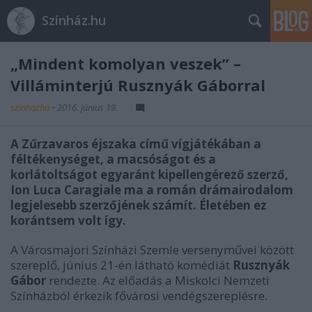
Színház.hu
„Mindent komolyan veszek” –
Villáminterjú Rusznyák Gáborral
szinhazhu
•
2016. június 19.
A Zűrzavaros éjszaka című vígjátékában a
féltékenységet, a macsóságot és a
korlátoltságot egyaránt kipellengérező szerző,
Ion Luca Caragiale ma a román drámairodalom
legjelesebb szerzőjének számít. Életében ez
korántsem volt így.
A Városmajori Színházi Szemle versenyművei között
szereplő, június 21-én látható komédiát
Rusznyák
Gábor
rendezte. Az előadás a Miskolci Nemzeti
Színházból érkezik fővárosi vendégszereplésre.