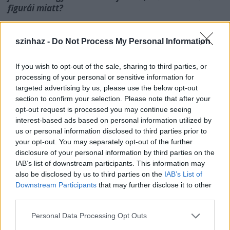
figurái miatt?
A mi előadásunk azt bányássza ki a komédia
anyagából, ami szerintem most is aktuális, érdekes
szinhaz -
Do Not Process My Personal Information
lehet. A főhős, Dumitrache a helyi polgárőrség
kapitánya, egy olyan militáns szervezeté, amelyik
If you wish to opt-out of the sale, sharing to third parties, or
nekem könnyen eszembe juttatta a Magyar Gárdát.
processing of your personal or sensitive information for
Mivel a színdarabbeli csoport kicsit úgy működik,
targeted advertising by us, please use the below opt-out
mint a kihívó és kirívó gondolatokat hirdető
section to confirm your selection. Please note that after your
egyenruhás magyar „alakulat”, e felé toltam el a
opt-out request is processed you may continue seeing
dolgot. Ez biztosan érzékenyen érinti azokat, akik
interest-based ads based on personal information utilized by
komolyan veszik az ilyen ökörségeket, másokra meg
us or personal information disclosed to third parties prior to
ellenkező hatással van.
your opt-out. You may separately opt-out of the further
disclosure of your personal information by third parties on the
IAB’s list of downstream participants. This information may
also be disclosed by us to third parties on the
IAB’s List of
Downstream Participants
that may further disclose it to other
third parties.
Please note that this website/app uses one or more Google
Personal Data Processing Opt Outs
services and may gather and store information including but