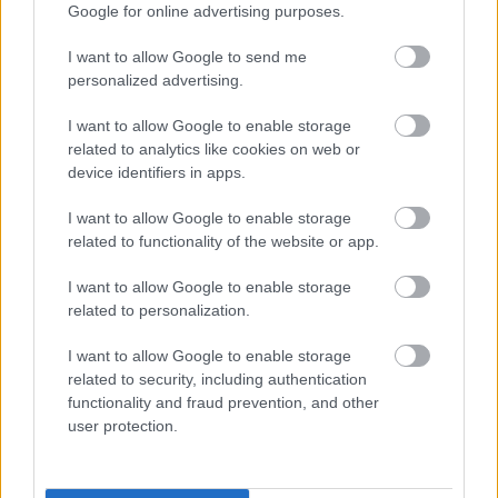
Google for online advertising purposes.
álláspontját. De nekem rendezőként feladatom
komolyan venni ezeket az embereket, ezeket a
I want to allow Google to send me
helyzeteket.
personalized advertising.
A polgárőrkapitány főhősnek két szenvedélye van.
I want to allow Google to enable storage
Az egyik a már említett politika, illetve egyfajta
related to analytics like cookies on web or
közéleti szereplés, a másik pedig a fiatal felesége
device identifiers in apps.
iránti érzelem. Rendezőként Dumitrache melyik
szenvedélyét érzi, ábrázolja erősebbnek?
I want to allow Google to enable storage
related to functionality of the website or app.
Inkább a féltékenységen van a hangsúly. A szerző,
Ion Luca Caragiale színműveiben a korabeli francia
I want to allow Google to enable storage
mintát követte, szokták a román Georges Feydeau-
related to personalization.
nak is nevezni. Vígjátéki alaphelyzetbe ágyazódik be
az emlegetett társadalomkritika. A főszereplő
I want to allow Google to enable storage
őrülten féltékeny valakire, de nem rá kellene
related to security, including authentication
gyanakodnia, mert a felesége mással, a
functionality and fraud prevention, and other
user protection.
legközvetlenebb munkatársával csalja meg. Ebben a
szituációban politizálgatnak, beszélnek a szerintük
országot-világot jobbító szándékaikról. A két vonulat