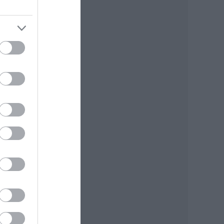
ig,
 a