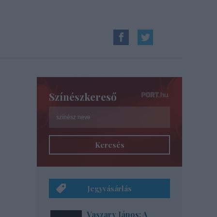
Színészkereső
Keresés
Jegyvásárlás
Vaszary János: A