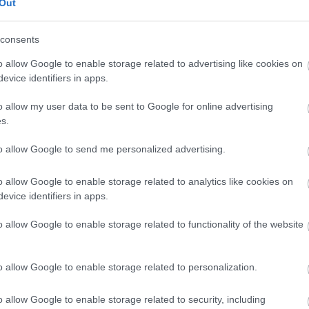
Out
ések szintén közösen zajlanak. A tábor egy intenzív
kal és hét óra alvással.
consents
gy jelentkezési lap kitöltése és elküldése július 20-
o allow Google to enable storage related to advertising like cookies on
 a társulat honlapjáról tölthető
evice identifiers in apps.
an kizárólag azok a jelentkezők vehetnek részt, akik
o allow my user data to be sent to Google for online advertising
a foglalkozásokon.
s.
to allow Google to send me personalized advertising.
o allow Google to enable storage related to analytics like cookies on
evice identifiers in apps.
o allow Google to enable storage related to functionality of the website
o allow Google to enable storage related to personalization.
o allow Google to enable storage related to security, including