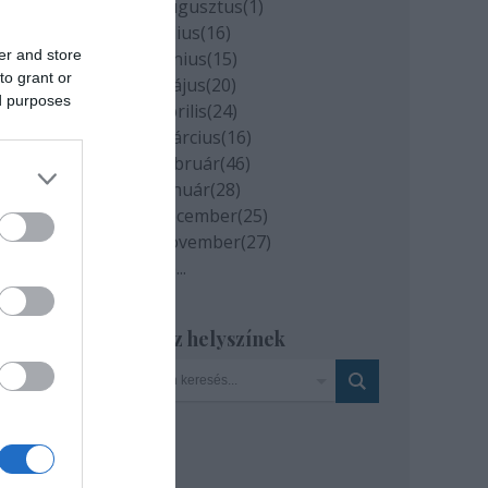
2020 augusztus
(
1
)
2020 július
(
16
)
er and store
2020 június
(
15
)
to grant or
2020 május
(
20
)
ed purposes
2020 április
(
24
)
2020 március
(
16
)
2020 február
(
46
)
2020 január
(
28
)
2019 december
(
25
)
2019 november
(
27
)
Tovább
...
Szinház helyszínek
i