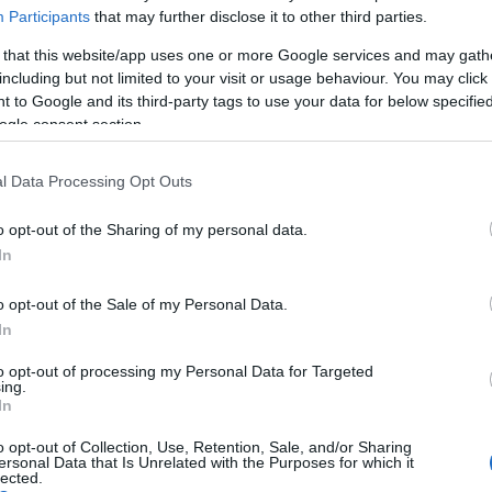
Participants
that may further disclose it to other third parties.
 that this website/app uses one or more Google services and may gath
including but not limited to your visit or usage behaviour. You may click 
 to Google and its third-party tags to use your data for below specifi
ogle consent section.
l Data Processing Opt Outs
o opt-out of the Sharing of my personal data.
In
o opt-out of the Sale of my Personal Data.
In
to opt-out of processing my Personal Data for Targeted
ing.
In
oglalkozások alkotják, amelyek közül két gyakorlat
o opt-out of Collection, Use, Retention, Sale, and/or Sharing
ersonal Data that Is Unrelated with the Purposes for which it
zélgetések, vetítések) jellegű. A nap közös reggeli
lected.