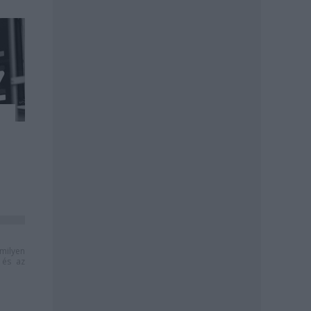
milyen
és az