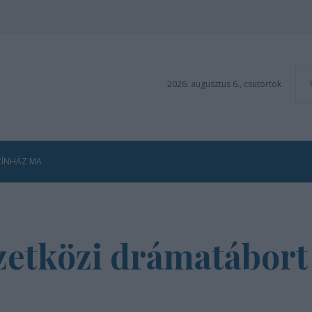
2026. augusztus 6., csütörtök
ZÍNHÁZ MA
etközi drámatábort 