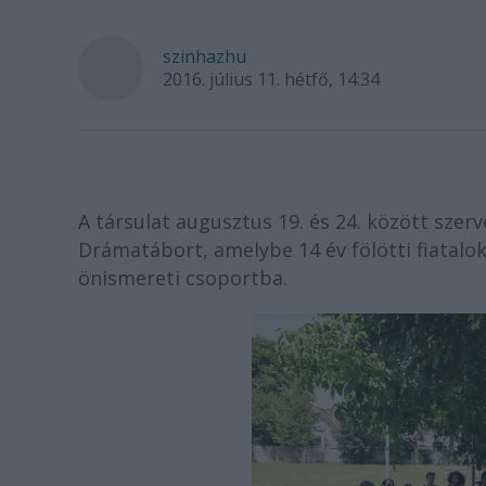
szinhazhu
2016. július 11. hétfő, 14:34
A társulat augusztus 19. és 24. között sz
Drámatábort, amelybe 14 év fölötti fiatalok
önismereti csoportba.