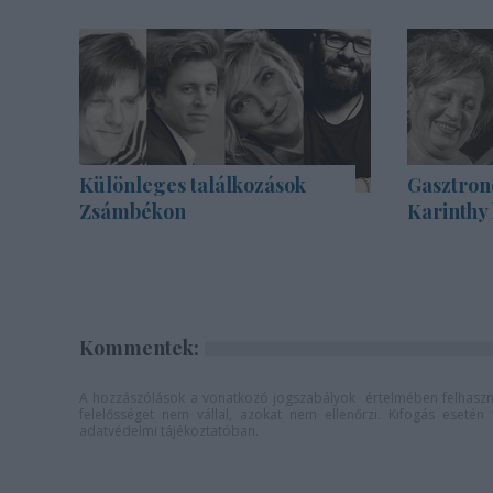
Különleges találkozások
Gasztron
Zsámbékon
Karinthy
Kommentek:
A hozzászólások a
vonatkozó jogszabályok
értelmében felhaszná
felelősséget nem vállal, azokat nem ellenőrzi. Kifogás eseté
adatvédelmi tájékoztatóban
.