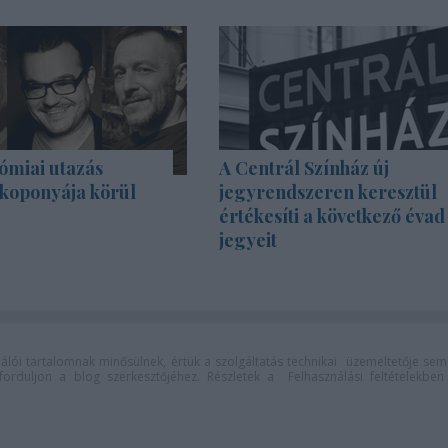
ómiai utazás
A Centrál Színház új
 koponyája körül
jegyrendszeren keresztül
értékesíti a következő évad
jegyeit
lói tartalomnak minősülnek, értük a
szolgáltatás technikai
üzemeltetője sem
n forduljon a blog szerkesztőjéhez. Részletek a
Felhasználási feltételekben