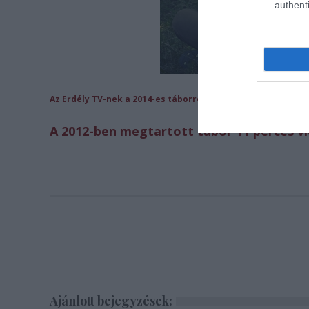
authenti
Az Erdély TV-nek a 2014-es táborról készített összeállítás
A 2012-ben megtartott tábor 11 perces v
Ajánlott bejegyzések: