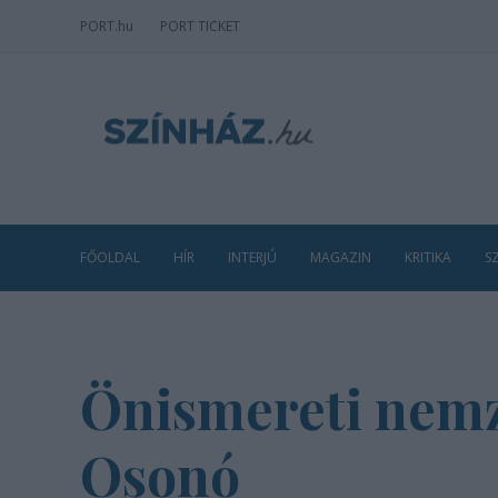
PORT
.hu
PORT TICKET
FŐOLDAL
HÍR
INTERJÚ
MAGAZIN
KRITIKA
S
Önismereti nemz
Osonó