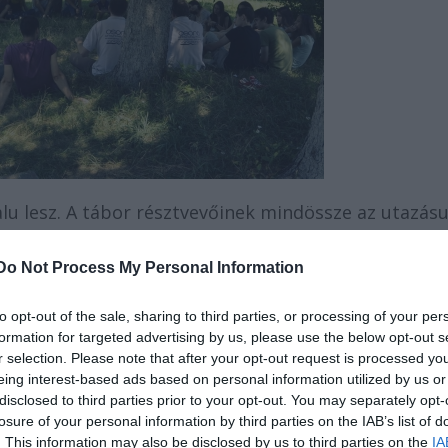
alu lesz. A tábor résztvevőinek mindössze az utazásu
 szervezési költséget kell fedezniük. Az étkezés
Do Not Process My Personal Information
 az Osonó Színházműhely színésze, valamint a Plug
to opt-out of the sale, sharing to third parties, or processing of your per
 színészmesterség tanára vezeti, míg a
formation for targeted advertising by us, please use the below opt-out s
agjai az Osonó társulatvezető-rendezőjével, Fazakas 
r selection. Please note that after your opt-out request is processed y
eing interest-based ads based on personal information utilized by us or
disclosed to third parties prior to your opt-out. You may separately opt-
losure of your personal information by third parties on the IAB’s list of
. This information may also be disclosed by us to third parties on the
IA