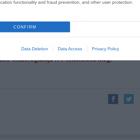
cation functionality and fraud prevention, and other user protection.
CONFIRM
.
át ITT lehet megtekinteni
Data Deletion
Data Access
Privacy Policy
ideó-összefoglalója ITT tekinthető meg.