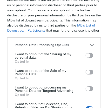
us or personal information disclosed to third parties prior to
your opt-out. You may separately opt-out of the further
disclosure of your personal information by third parties on the
IAB’s list of downstream participants. This information may
also be disclosed by us to third parties on the
IAB’s List of
Downstream Participants
that may further disclose it to other
Piroska és a Farkas címmel zenés gyermekszínházi
third parties.
darabbal jelentkezik a Pódium Színház, kiállítás
Please note that this website/app uses one or more Google
Personal Data Processing Opt Outs
nyílik Malgorzata Chomicz lengyel grafikusművész
services and may gather and store information including but
alkotásaiból a Kapos Art Galériában, és a felelős
not limited to your visit or usage behaviour. You may click to
I want to opt-out of the Sharing of my
állattartás jegyében ötödik alkalommal rendezik
personal data.
grant or deny consent to Google and its third-party tags to
meg a Kaposvári Szuper-eb Fesztivált a volt MHSZ-
Opted In
use your data for below specified purposes in below Google
lőtér mögött.
consent section.
I want to opt-out of the Sale of my
Personal Data.
Opted In
A fesztivál kísérőprogramjainak résztvevői
I want to opt-out of processing my
megismerkedhetnek Somogy népművészetével, a
Personal Data for Targeted Advertising.
honfoglalás időszakának és a középkornak az
Opted In
ételeivel, étkezési szokásaival, bekapcsolódhatnak a
Rippl-Rónai Múzeum múzeumpedagógiai
I want to opt-out of Collection, Use,
Retention, Sale, and/or Sharing of my