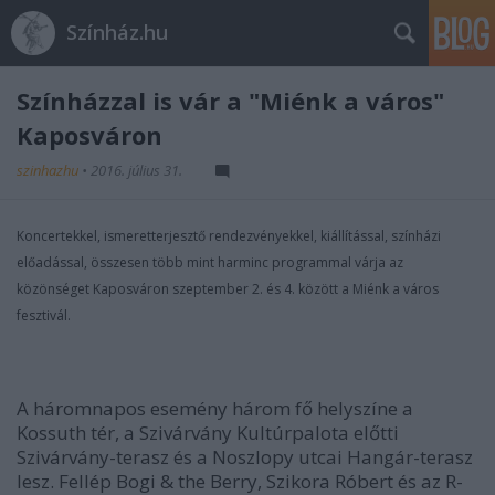
Színház.hu
Színházzal is vár a "Miénk a város"
Kaposváron
szinhazhu
•
2016. július 31.
Koncertekkel, ismeretterjesztő rendezvényekkel, kiállítással, színházi
előadással, összesen több mint harminc programmal várja az
közönséget Kaposváron szeptember 2. és 4. között a Miénk a város
fesztivál.
A háromnapos esemény három fő helyszíne a
Kossuth tér, a Szivárvány Kultúrpalota előtti
Szivárvány-terasz és a Noszlopy utcai Hangár-terasz
lesz. Fellép Bogi & the Berry, Szikora Róbert és az R-