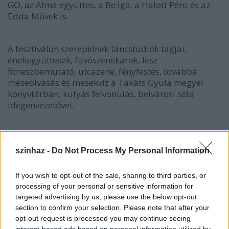
GO, az Alma együttes, a Be:lga, a Halott Pénz és az
Edda Művek is.
A fesztiválon szerepelnek táncstúdiók tagjai,
énekegyüttesek, fúvószenekarok, lesz
fitneszbemutató, utcazene, fényfestés, továbbá
meseolvasás és mesekvíz a Takáts Gyula megyei
könyvtárban, kutyás felvonulás, belvárosi séta
idegenvezetővel.
szinhaz -
Do Not Process My Personal Information
If you wish to opt-out of the sale, sharing to third parties, or
processing of your personal or sensitive information for
targeted advertising by us, please use the below opt-out
section to confirm your selection. Please note that after your
opt-out request is processed you may continue seeing
interest-based ads based on personal information utilized by