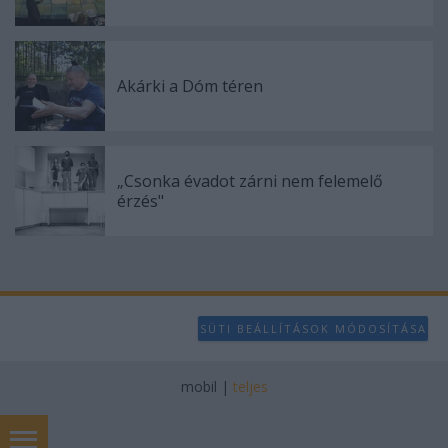
Akárki a Dóm téren
„Csonka évadot zárni nem felemelő
érzés"
SÜTI BEÁLLÍTÁSOK MÓDOSÍTÁSA
mobil
|
teljes