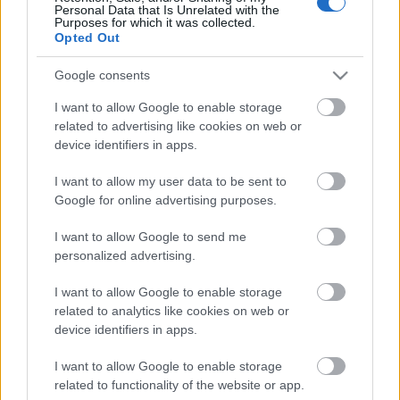
foglalkozásaiba.
Personal Data that Is Unrelated with the
Purposes for which it was collected.
Opted Out
A rendezvény ideje alatt vásárt tartanak kézműves
Google consents
portékákból, borudvar nyílik, szabadtéri
vendéglátóhelyek működnek, és fel lehet ülni a
I want to allow Google to enable storage
városnéző kisvonatra.
related to advertising like cookies on web or
device identifiers in apps.
A Miénk a város fesztivált először 2010-ben, a
I want to allow my user data to be sent to
somogyi megyeszékhely belvárosának felújítása
Google for online advertising purposes.
alkalmából szervezték meg, azóta is minden évben
nagy sikert arat a kaposváriak és a turisták körében.
I want to allow Google to send me
personalized advertising.
I want to allow Google to enable storage
MTI
related to analytics like cookies on web or
device identifiers in apps.
I want to allow Google to enable storage
related to functionality of the website or app.