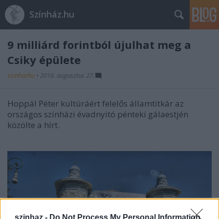
Színház.hu
9 milliárd forintból újulhat meg a
Csiky épülete
szinhazhu
•
2016. augusztus 27.
Hoppál Péter kultúráért felelős államtitkár az
országos színházi évadnyitó pénteki gálaestjén
közölte a hírt.
szinhaz -
Do Not Process My Personal Information