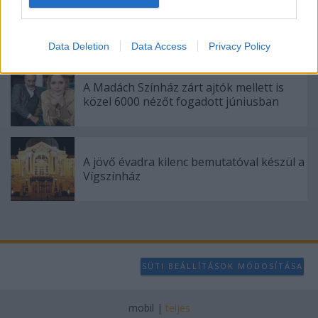
Sodró Eliza: "Színészként a katarzist nem
I want to allow Google to enable storage
tudjuk garantálni"
related to analytics like cookies on web or
Data Deletion
Data Access
Privacy Policy
device identifiers in apps.
I want to allow Google to enable storage
A Madách Színház zárt ajtók mellett is
related to functionality of the website or app.
közel 6000 nézőt fogadott júniusban
I want to allow Google to enable storage
related to personalization.
A jövő évadra kilenc bemutatóval készül a
I want to allow Google to enable storage
Vígszínház
related to security, including authentication
functionality and fraud prevention, and other
user protection.
SÜTI BEÁLLÍTÁSOK MÓDOSÍTÁSA
mobil
|
teljes