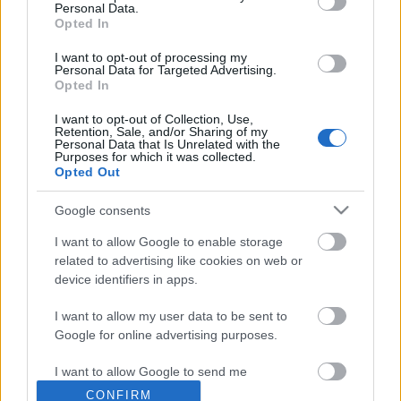
Personal Data.
Opted In
I want to opt-out of processing my
Personal Data for Targeted Advertising.
Opted In
I want to opt-out of Collection, Use,
Retention, Sale, and/or Sharing of my
Personal Data that Is Unrelated with the
Purposes for which it was collected.
Ajánlott bejegyzések:
Opted Out
Google consents
Nagy sikerrel zárult a Veszprémi Petőfi
I want to allow Google to enable storage
Színház érzékenyítő fesztiválja
related to advertising like cookies on web or
device identifiers in apps.
I want to allow my user data to be sent to
Ősszel érkezik az Infinite Dance Festival
Google for online advertising purposes.
I want to allow Google to send me
personalized advertising.
CONFIRM