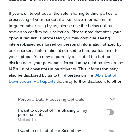
If you wish to opt-out of the sale, sharing to third parties, or
processing of your personal or sensitive information for
targeted advertising by us, please use the below opt-out
section to confirm your selection. Please note that after your
opt-out request is processed you may continue seeing
interest-based ads based on personal information utilized by
us or personal information disclosed to third parties prior to
your opt-out. You may separately opt-out of the further
"Ahogy a színháznak is minden időben meg kell
disclosure of your personal information by third parties on the
találnia az aktuális utat a közönségéhez, úgy a
IAB’s list of downstream participants. This information may
színházépületek, az infrastruktúra modernizációja
also be disclosed by us to third parties on the
IAB’s List of
sem maradhat el" - fogalmazott az államtitkár,
Downstream Participants
that may further disclose it to other
hozzátéve, hogy a lehetőségek idejét éljük, amikor
third parties.
"az alkotó munka sosem látott szabadsága mellett
most egyszerre áll rendelkezésre a pénz, az akarat és
Please note that this website/app uses one or more Google
Personal Data Processing Opt Outs
a lehetőség is arra, hogy az építkezés és gyarapodás
services and may gather and store information including but
időszaka hosszú távú fejlődést hozzon a kulturális
not limited to your visit or usage behaviour. You may click to
I want to opt-out of the Sharing of my
personal data.
szféra területén és a színházi szakma számára is".
grant or deny consent to Google and its third-party tags to
Opted In
use your data for below specified purposes in below Google
MTI
consent section.
I want to opt-out of the Sale of my