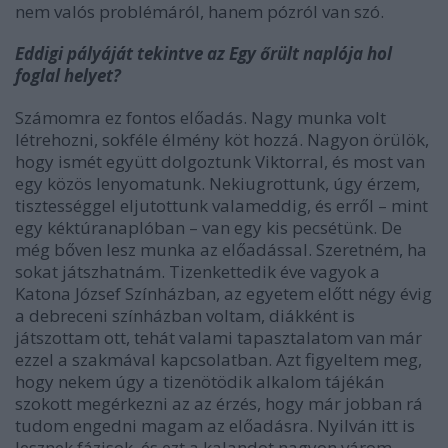
nem valós problémáról, hanem pózról van szó.
Eddigi pályáját tekintve az Egy őrült naplója hol
foglal helyet?
Számomra ez fontos előadás. Nagy munka volt
létrehozni, sokféle élmény köt hozzá. Nagyon örülök,
hogy ismét együtt dolgoztunk Viktorral, és most van
egy közös lenyomatunk. Nekiugrottunk, úgy érzem,
tisztességgel eljutottunk valameddig, és erről – mint
egy kéktúranaplóban – van egy kis pecsétünk. De
még bőven lesz munka az előadással. Szeretném, ha
sokat játszhatnám. Tizenkettedik éve vagyok a
Katona József Színházban, az egyetem előtt négy évig
a debreceni színházban voltam, diákként is
játszottam ott, tehát valami tapasztalatom van már
ezzel a szakmával kapcsolatban. Azt figyeltem meg,
hogy nekem úgy a tizenötödik alkalom tájékán
szokott megérkezni az az érzés, hogy már jobban rá
tudom engedni magam az előadásra. Nyilván itt is
lesznek fázisok, és ezt a kalandot nagyon várom.