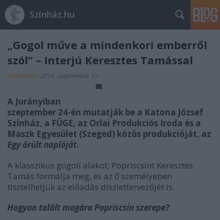
Színház.hu
„Gogol műve a mindenkori emberről
szól” – Interjú Keresztes Tamással
szinhazhu
•
2016. szeptember 17.
A Jurányiban
szeptember 24-én mutatják be a Katona József
Színház, a FÜGE, az Orlai Produkciós Iroda és a
Maszk Egyesület (Szeged) közös produkcióját, az
Egy őrült naplóját
.
A klasszikus gogoli alakot, Popriscsint Keresztes
Tamás formálja meg, és az ő személyében
tisztelhetjük az előadás díszlettervezőjét is.
Hogyan talált magára Popriscsin szerepe?