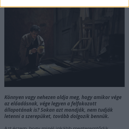
Könnyen vagy nehezen oldja meg, hogy amikor vége
az előadásnak, vége legyen a felfokozott
állapotának is? Sokan azt mondják, nem tudják
letenni a szerepüket, tovább dolgozik bennük.
Azt érzem, hogy minél inkább megteremtődik