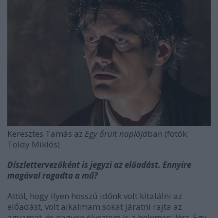
Keresztes Tamás az
Egy őrült naplójá
ban (fotók:
Toldy Miklós)
Díszlettervezőként is jegyzi az előadást. Ennyire
magával ragadta a mű?
Attól, hogy ilyen hosszú időnk volt kitalálni az
előadást, volt alkalmam sokat járatni rajta az
agyamat, és nagyon élveztem is a belemerülést. Egy