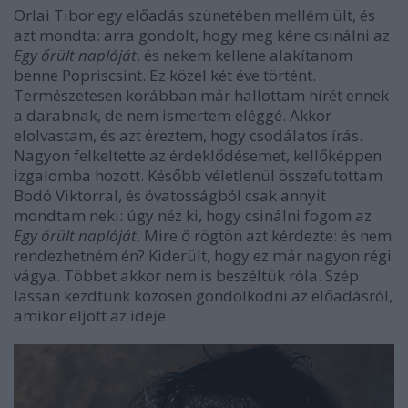
Orlai Tibor egy előadás szünetében mellém ült, és
azt mondta: arra gondolt, hogy meg kéne csinálni az
Egy őrült naplóját
, és nekem kellene alakítanom
benne Popriscsint. Ez közel két éve történt.
Természetesen korábban már hallottam hírét ennek
a darabnak, de nem ismertem eléggé. Akkor
elolvastam, és azt éreztem, hogy csodálatos írás.
Nagyon felkeltette az érdeklődésemet, kellőképpen
izgalomba hozott. Később véletlenül összefutottam
Bodó Viktorral, és óvatosságból csak annyit
mondtam neki: úgy néz ki, hogy csinálni fogom az
Egy őrült naplóját
. Mire ő rögtön azt kérdezte: és nem
rendezhetném én? Kiderült, hogy ez már nagyon régi
vágya. Többet akkor nem is beszéltük róla. Szép
lassan kezdtünk közösen gondolkodni az előadásról,
amikor eljött az ideje.