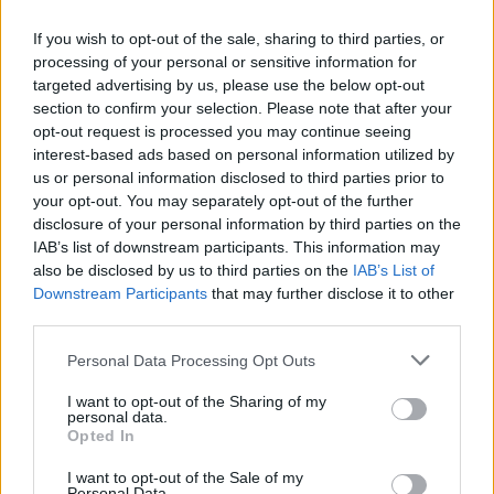
If you wish to opt-out of the sale, sharing to third parties, or
Az egyetemes érvényű gogoli műnek van-e olyan
processing of your personal or sensitive information for
eleme, amely a mai Magyarországon különösen
targeted advertising by us, please use the below opt-out
eltalál bennünket?
section to confirm your selection. Please note that after your
opt-out request is processed you may continue seeing
Nem akartunk úgy aktualizálni, hogy a néző azt
interest-based ads based on personal information utilized by
érezze: most ez nagyon az arcába van lökve, nagyon
us or personal information disclosed to third parties prior to
megmondja, hogy mi a helyzet akár a mai magyar,
your opt-out. You may separately opt-out of the further
akár a globális világgal. Annál, hogy a néző cinkosan
disclosure of your personal information by third parties on the
bólogasson, ,,igen, értem, hogy ez most napjaink
IAB’s list of downstream participants. This information may
hangja”, sokkal fontosabb volt számunkra, hogy azt
also be disclosed by us to third parties on the
IAB’s List of
a gazdagságot próbáljuk megmutatni, amit Gogol a
Downstream Participants
that may further disclose it to other
műben megírt. Az bőven több, mintha
third parties.
szájbarágósan maivá aktualizálnánk. Nincs rá
szükség. Minden remekmű, akár kétezer éve, akár
Please note that this website/app uses one or more Google
Personal Data Processing Opt Outs
kétszáz éve írták, mindahányszor a mának szól,
services and may gather and store information including but
anélkül, hogy az alkotók akaratosan erre hangolnák.
not limited to your visit or usage behaviour. You may click to
I want to opt-out of the Sharing of my
personal data.
grant or deny consent to Google and its third-party tags to
Van egy olyan polca a drámairodalomnak, amelyen
Opted In
use your data for below specified purposes in below Google
számos remekmű van. Ezeket érdemes olykor
consent section.
leemelni, kinyitni, és felolvasni a nézőknek. A Gogol-
I want to opt-out of the Sale of my
Personal Data.