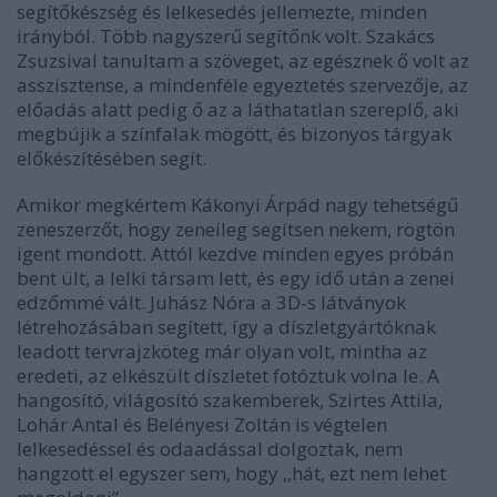
segítőkészség és lelkesedés jellemezte, minden
irányból. Több nagyszerű segítőnk volt. Szakács
Zsuzsival tanultam a szöveget, az egésznek ő volt az
asszisztense, a mindenféle egyeztetés szervezője, az
előadás alatt pedig ő az a láthatatlan szereplő, aki
megbújik a színfalak mögött, és bizonyos tárgyak
előkészítésében segít.
Amikor megkértem Kákonyi Árpád nagy tehetségű
zeneszerzőt, hogy zeneileg segítsen nekem, rögtön
igent mondott. Attól kezdve minden egyes próbán
bent ült, a lelki társam lett, és egy idő után a zenei
edzőmmé vált. Juhász Nóra a 3D-s látványok
létrehozásában segített, így a díszletgyártóknak
leadott tervrajzköteg már olyan volt, mintha az
eredeti, az elkészült díszletet fotóztuk volna le. A
hangosító, világosító szakemberek, Szirtes Attila,
Lohár Antal és Belényesi Zoltán is végtelen
lelkesedéssel és odaadással dolgoztak, nem
hangzott el egyszer sem, hogy ,,hát, ezt nem lehet