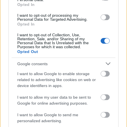
mű is a mindenkori emberről szól.
Opted In
Darvas Iván tizenkét szezonon át játszotta ezt a
I want to opt-out of processing my
szerepet, filmfelvétel is készült róla. Látta?
Personal Data for Targeted Advertising.
Opted In
Még nem. Rémlik egy olyan tévéfelvétel, amit nem
I want to opt-out of Collection, Use,
színházban csináltak, hanem egy műteremben,
Retention, Sale, and/or Sharing of my
Personal Data that Is Unrelated with the
nézők nélkül, de akkor még nagyon kicsi voltam, és
Purposes for which it was collected.
nem is néztem végig. Most, amikor próbáltuk a
Opted Out
darabot, szándékosan nem akartam megnézni.
Minden porcikájában olyan gazdag ez a Gogol-írás,
Google consents
hogy azt éreztem, jó lenne, ha mi magunk
I want to allow Google to enable storage
bonthatnánk ki, minden befolyás nélkül. Megvárom
related to advertising like cookies on web or
a szeptember 24-ei bemutatót, játszom négy
device identifiers in apps.
előadást, aztán megnézem Darvas Ivánét.
I want to allow my user data to be sent to
Mennyire kell mélyre ásnia magában ahhoz,
Google for online advertising purposes.
megmutassa Popriscsin érzelmeit? Milyen
élményekből építi fel a szerepet?
I want to allow Google to send me
personalized advertising.
Nagyjából a saját élményeimből kaparászom elő