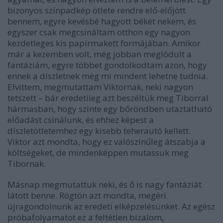
bizonyos színpadkép ötlete rendre elő-előjött
bennem, egyre kevésbé hagyott békét nekem, és
egyszer csak megcsináltam otthon egy nagyon
kezdetleges kis papírmakett formájában. Amikor
már a kezemben volt, még jobban meglódult a
fantáziám, egyre többet gondolkodtam azon, hogy
ennek a díszletnek még mi mindent lehetne tudnia.
Elvittem, megmutattam Viktornak, neki nagyon
tetszett – bár eredetileg azt beszéltük meg Tiborral
hármasban, hogy szinte egy bőröndben utaztatható
előadást csinálunk, és ehhez képest a
díszletötletemhez egy kisebb teherautó kellett.
Viktor azt mondta, hogy ez valószínűleg átszabja a
költségeket, de mindenképpen mutassuk meg
Tibornak.
Másnap megmutattuk neki, és ő is nagy fantáziát
látott benne. Rögtön azt mondta, megéri
újragondolnunk az eredeti elképzelésünket. Az egész
próbafolyamatot ez a feltétlen bizalom,