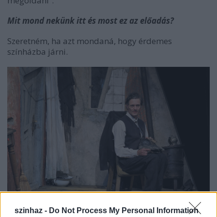
megoldani”.
Mit mond nekünk itt és most ez az előadás?
Szeretném, ha azt mondaná, hogy érdemes
színházba járni.
szinhaz -
Do Not Process My Personal Information