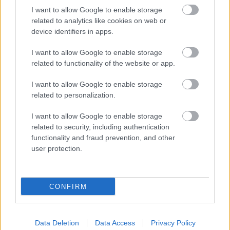
ezeket az érzelmeket, illetve amiről nincs közvetlen
I want to allow Google to enable storage
élményem, azt megpróbálom a fantáziám által
related to analytics like cookies on web or
létrehívni. A Gogol-mű tényleg annyira gazdag, hogy
device identifiers in apps.
nagyon sok mindent rá, illetve a nézők fantáziájára
lehet bízni. Ha nem akarunk túl nagy erőszakot tenni
I want to allow Google to enable storage
rajta, akkor maga az írott anyag is létre tudja hozni
related to functionality of the website or app.
az érzelmeket. Persze igyekszem minél átéltebb
lenni, ami hol így sikerül, hol úgy. Egy életen
I want to allow Google to enable storage
related to personalization.
keresztül tanuljuk a módját, hogy hogyan lehetünk a
színpadon minél hitelesebbek.
I want to allow Google to enable storage
related to security, including authentication
Lelkileg, fizikailag sokat kivesz magából ez az
functionality and fraud prevention, and other
előadás?
user protection.
Nem spóroltunk azzal, hogy nehéz feladatok elé
állítsuk magunkat: másfél órás intenzív, technikailag
is meglehetősen komplex jelenlét. Az eddigi két
CONFIRM
előadás alapján az a tapasztalatom, hogy a végére
bizony elfáradok.
Data Deletion
Data Access
Privacy Policy