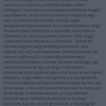
valami a színpadon, annál könnyebb utána
otthagyni. Szerintem a színpadon kell kiélnie magát
az embernek, és ha utána mondjuk megiszik egy
sört, az kellemesen feloldja. Amúgy saját
magammal kapcsolatban az a tapasztalásom, hogy
felvenni sokkal nehezebb a szerepet, mint letenni.
Szerintem az csak hangzatos színészi allűr, hogy
,,nehezen tudok kiszállni a szerepből”. Voltak és
vannak nagyon nagy tehetségű emberek, akik
esetleg tényleg beleroppantak, beleroppannak, de
nem ez a jellemző. A színésztársadalomban
elenyészően kevesen vannak, akiknek valahogy úgy
van összerakva az agyuk, hogy a színpadon
pillanatok alatt eljutnak oda, ahol lenniük kell. Nekik
elhiszem, hogy nehéz visszajönniük a szerepükből.
Ezek az emberek valóban nehezen tudják kezelni azt
az élményt, ami a színpadon történt velük, illetve azt
az élményt is nehezen kezelik, ami az életben
történik velük. Néhányuk idő előtt el is megy
közülünk, sajnos, de azt gondolom, a többségnél