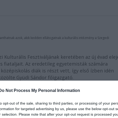
nthatnak azok, akik kedden ellátogatnak a kulturális intézmény a Szegedi
 Kulturális Fesztiváljának keretében az új évad elej
os fiataljait. Az eredetileg egyetemisták számára
zépiskolás diák is részt vett, így első ízben idén
közölte Gyüdi Sándor főigazgató.
Do Not Process My Personal Information
to opt-out of the sale, sharing to third parties, or processing of your per
formation for targeted advertising by us, please use the below opt-out s
r selection. Please note that after your opt-out request is processed y