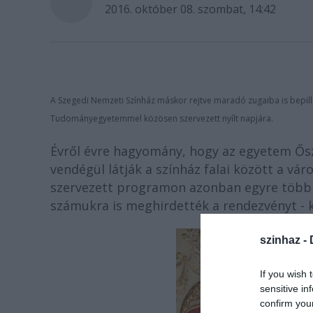
2016. október 08. szombat, 14:42
A Szegedi Nemzeti Színház máskor rejtve maradó zugaiba is bepilla
Tudományegyetemmel közösen szervezett nyílt napjára.
Évről évre hagyomány, hogy az egyetem Őszi
vendégül látják a színház falai között a vár
szervezett programon azonban egyre több kö
számukra is meghirdették a rendezvényt - 
szinhaz -
If you wish 
sensitive in
confirm you