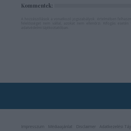
Kommentek:
A hozzászólások a
vonatkozó jogszabályok
értelmében felhaszná
felelősséget nem vállal, azokat nem ellenőrzi. Kifogás eseté
adatvédelmi tájékoztatóban
.
Impresszum
Médiaajánlat
Disclaimer
Adatkezelési Táj