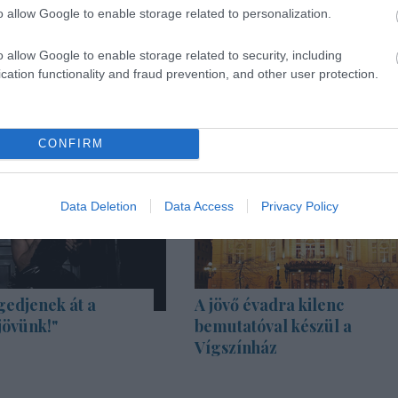
o allow Google to enable storage related to personalization.
o allow Google to enable storage related to security, including
cation functionality and fraud prevention, and other user protection.
CONFIRM
Data Deletion
Data Access
Privacy Policy
gedjenek át a
A jövő évadra kilenc
jövünk!"
bemutatóval készül a
Vígszínház