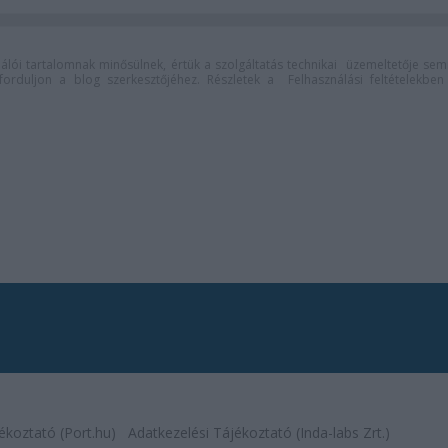
lói tartalomnak minősülnek, értük a
szolgáltatás technikai
üzemeltetője sem
n forduljon a blog szerkesztőjéhez. Részletek a
Felhasználási feltételekben
ékoztató (Port.hu)
Adatkezelési Tájékoztató (Inda-labs Zrt.)