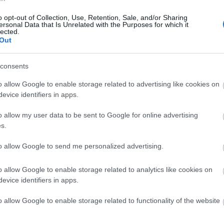
hatnak. Színházi szakemberek irányításával az
o opt-out of Collection, Use, Retention, Sale, and/or Sharing
 beszédtechnika órákon, énekórán gyarapíthatják
ersonal Data that Is Unrelated with the Purposes for which it
lected.
Out
consents
meg az alkotás folyamatát. Barnák László színész-
 válik a nyáron a Városháza udvarán bemutatott,
o allow Google to enable storage related to advertising like cookies on
evice identifiers in apps.
 kőszínházi produkció, este pedig azt is láthatják 
oni vendégjátékára Mozart Varázsfuvolájával.
o allow my user data to be sent to Google for online advertising
s.
ó című egyfelvonásosát játsszák a Nagyszínház bal
to allow Google to send me personalized advertising.
o allow Google to enable storage related to analytics like cookies on
evice identifiers in apps.
o allow Google to enable storage related to functionality of the website