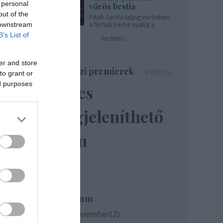
 personal
vörös bestia
out of the
Pikali Gerda talpig vörösben,
 downstream
a férfiak pedig nyakig a
pácban - az Újszínházban!
B’s List of
hirdetés
er and store
Színházi premierek
to grant or
ed purposes
Nincs
megjeleníthető
elem
k
e
Archívum
2020 november
(
2
)