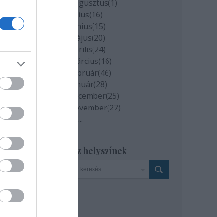
2020 augusztus
(
1
)
2020 július
(
16
)
2020 június
(
15
)
2020 május
(
20
)
2020 április
(
24
)
2020 március
(
16
)
2020 február
(
46
)
2020 január
(
28
)
a
2019 december
(
25
)
2019 november
(
27
)
Tovább
...
ett-
Szinház helyszínek
MTI