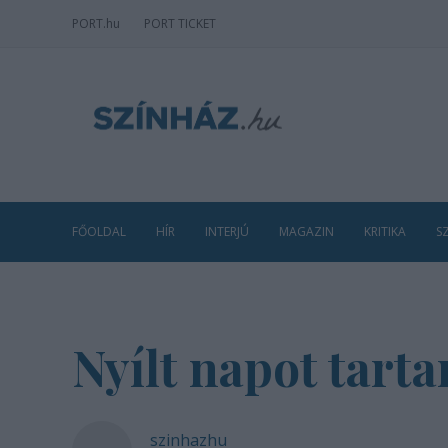
PORT
.hu
PORT TICKET
FŐOLDAL
HÍR
INTERJÚ
MAGAZIN
KRITIKA
S
Nyílt napot tart
szinhazhu