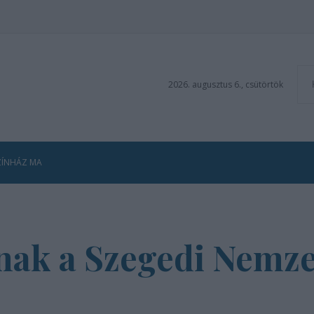
2026. augusztus 6., csütörtök
ZÍNHÁZ MA
anak a Szegedi Nemz