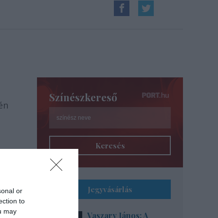
Színészkereső
én
Keresés
Jegyvásárlás
sonal or
ection to
ou may
Vaszary János: A