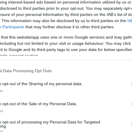
eing interest-based ads based on personal information utilized by us or
disclosed to third parties prior to your opt-out. You may separately opt-
losure of your personal information by third parties on the IAB’s list of
. This information may also be disclosed by us to third parties on the
IA
Participants
that may further disclose it to other third parties.
 that this website/app uses one or more Google services and may gath
including but not limited to your visit or usage behaviour. You may click 
 to Google and its third-party tags to use your data for below specifi
ogle consent section.
l Data Processing Opt Outs
o opt-out of the Sharing of my personal data.
alamint színházi önkéntesek vezetik végig a kulisszá
In
rak labirintusán, ahova a nézők amúgy nem tehetik b
o opt-out of the Sale of my Personal Data.
In
 a Papp Janó tervezte jelmezeket, Bodnár György
to opt-out of processing my Personal Data for Targeted
ing.
egmutatja miként készül el a színházi frizura, a
In