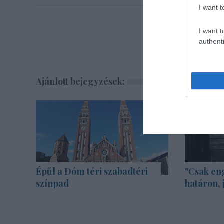
I want t
I want t
authenti
Ajánlott bejegyzések:
Épül a Dóm téri szabadtéri
"Csak en
színpad
határon, 