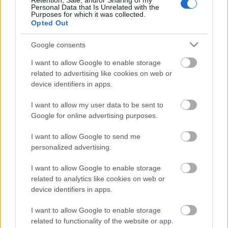
Retention, Sale, and/or Sharing of my
Personal Data that Is Unrelated with the
Purposes for which it was collected.
Opted Out
Schmied Zoltán
a Centrálban hat darabban játszik,
Google consents
egy bemutatója lesz az idén, filmben viszont utoljára
a Liza, a rókatündérben láthattuk. "Tavaly nyáron
I want to allow Google to enable storage
forgattam a Brazilokat, M. Kiss Csaba és Rohonyi
related to advertising like cookies on web or
Gábor egy amatőr roma focicsapatról szóló
device identifiers in apps.
filmjét majd áprilisban mutatják be. "Amúgy
rengeteg kasztingra járok, de sajnos nem
I want to allow my user data to be sent to
mindegyikből lesz szerep. Most forgatok az RTL
Google for online advertising purposes.
Klubos Mi kis falunk című sorozatban nagy gőzzel,
I want to allow Google to send me
ezt a Válótársak után adják majd. Azt hiszem szlovák
personalized advertising.
a licensz. Inkább vígjáték lesz, nagyon jó
szereplőgárdával" - tette hozzá.
I want to allow Google to enable storage
related to analytics like cookies on web or
device identifiers in apps.
A teljes interjú itt olvasható.
I want to allow Google to enable storage
related to functionality of the website or app.