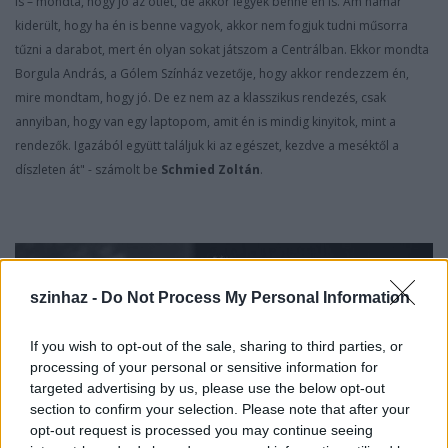
is – mondta, hogy jó az ötlet, de akkor legyek benne én is. Ám hamar
kiderült, hogy ha én is benne vagyok, akkor nem fogjuk tudni műsorra
tűzni a darabot, mert én olyan sokat játszom a Centrálban. Ekkor mondta
Borgula András, a Gólem Színház vezetője, hogy akkor rendezzem én,
mire mondtam, hogy jó. De ez nem az a klasszikus rendezés, csak
annyiban, hogy van egy laptopom, amit én is mindig kinyitok, mint a
rendezők. Igazából együtt találjuk ki az egészet, kezdve a meséktől a
díszleten át" - számolt be
Schmied Zoltán
.
szinhaz -
Do Not Process My Personal Information
If you wish to opt-out of the sale, sharing to third parties, or
processing of your personal or sensitive information for
targeted advertising by us, please use the below opt-out
section to confirm your selection. Please note that after your
opt-out request is processed you may continue seeing