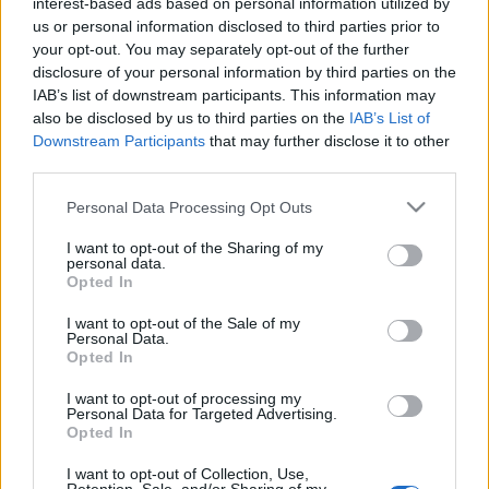
interest-based ads based on personal information utilized by
us or personal information disclosed to third parties prior to
your opt-out. You may separately opt-out of the further
disclosure of your personal information by third parties on the
IAB’s list of downstream participants. This information may
also be disclosed by us to third parties on the
IAB’s List of
Downstream Participants
that may further disclose it to other
third parties.
Please note that this website/app uses one or more Google
A kérdésre, vannak-e félelmei a rendezéssel
Personal Data Processing Opt Outs
services and may gather and store information including but
kapcsolatban, így felelt: "Nincsenek, mert nem
not limited to your visit or usage behaviour. You may click to
I want to opt-out of the Sharing of my
gondoltam tudatosan végig, hogy én vagyok itt a
personal data.
grant or deny consent to Google and its third-party tags to
rendező! Nyilván mondtam olyan dolgokat, amiket
Opted In
use your data for below specified purposes in below Google
egy rendező szokott, meg vannak ötleteim, de nem
consent section.
fogom rendezőként folytatni a pályafutásomat, az
I want to opt-out of the Sale of my
Personal Data.
biztos. Inkább csak arról van szó, hogy csak így
Opted In
tudtuk összehozni az előadást, és nagyon jól
működik a közös munka." Hozzátette: a
I want to opt-out of processing my
ttól még, hogy a
Personal Data for Targeted Advertising.
Gólem Színház csinálja és zsidó népmeséket dolgoz fel, ez korántsem
Opted In
csak zsidóknak szóló darab, sőt! Azt is elárulta, örülne, ha minél több
I want to opt-out of Collection, Use,
helyre el tudna jutni, már szó van prágai vendégjátékról is.