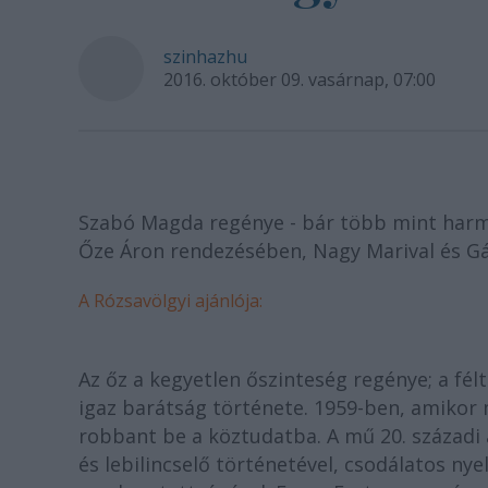
szinhazhu
2016. október 09. vasárnap, 07:00
Szabó Magda regénye - bár több mint harmin
Őze Áron rendezésében, Nagy Marival és Gá
A Rózsavölgyi ajánlója:
Az őz a kegyetlen őszinteség regénye; a fél
igaz barátság története. 1959-ben, amiko
robbant be a köztudatba. A mű 20. századi 
és lebilincselő történetével, csodálatos nye