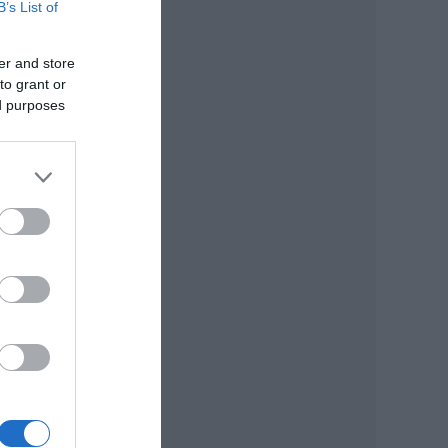
B’s List of
er and store
to grant or
ed purposes