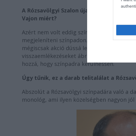
authenti
A Rózsavölgyi Szalon újabb ősbemutatója
Vajon miért?
Azért nem volt eddig színpadon, mert a tö
megjeleníteni színpadon. Ügyes dramatizáci
mégiscsak akció dússá lehet tenni ezt a mon
visszaemlékezéseket ábrázoljuk. Kovács Kris
hozzá, hogy színpadra kerülhessen.
Úgy tűnik, ez a darab telitalálat a Rózsa
Abszolút a Rózsavölgyi színpadára való a d
monológ, ami ilyen közelségben nagyon jól me