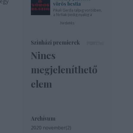
 egy
vörös bestia
Pikali Gerda talpig vörösben,
a férfiak pedig nyakig a
pácban - az Újszínházban!
hirdetés
Színházi premierek
Nincs
megjeleníthető
elem
Archívum
2020 november
(
2
)