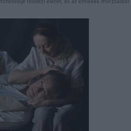
 főhősnője felidézi életét, és az emlékek morzsáiból