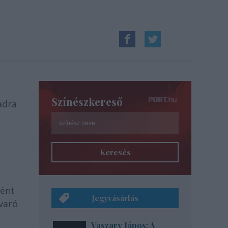
Színészkereső
adra
Keresés
z
ként
Jegyvásárlás
varó
Vaszary János: A