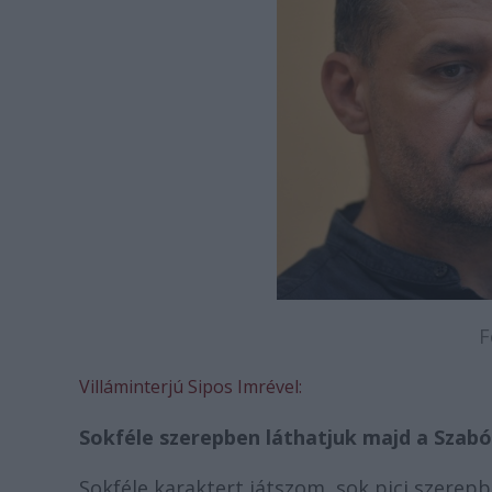
F
Villáminterjú Sipos Imrével:
Sokféle szerepben láthatjuk majd a Szabó
Sokféle karaktert játszom, sok pici szerepb