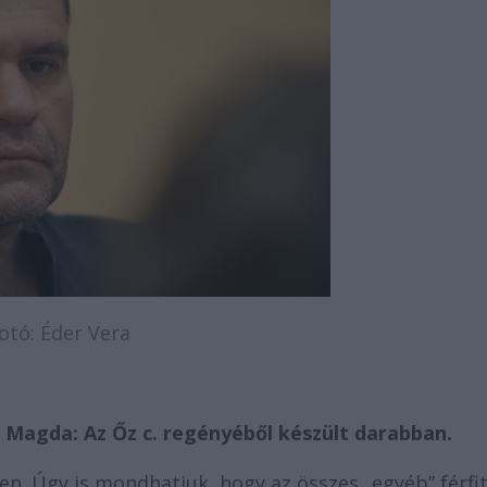
otó: Éder Vera
 Magda: Az Őz c. regényéből készült darabban.
en. Úgy is mondhatjuk, hogy az összes „egyéb” férfi