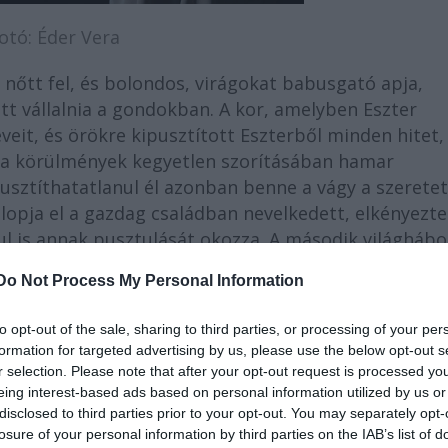
otó: Éder Vera
 nőtt fel, és bolondos, virágokat babusgató apja,
tt vállalnia a gondokban. A kor, amelyben Eszter
veit, és örökre kipusztított Eszterből minden hitet,
ny a körülmények kegyetlen szorításában hamar
usztíthatatlanul él azonban benne a vágy a szeretet
 lopja el a gazdag családban nevelkedett, elkényezte
nul is annak pusztulását okozza. A második világháb
lesz, már nem szenved hiányt semmiben – csak éppen
Do Not Process My Personal Information
kapcsolatok hiányoznak az életéből. Minden, amit kap
sem pénz, még szerelem se váltja meg többé iszonyú
to opt-out of the sale, sharing to third parties, or processing of your per
lomtól tanulta, amelyben él, és amely fölnevelte, öl:
formation for targeted advertising by us, please use the below opt-out s
t, aki valaha szerette őt.
r selection. Please note that after your opt-out request is processed y
eing interest-based ads based on personal information utilized by us or
disclosed to third parties prior to your opt-out. You may separately opt-
losure of your personal information by third parties on the IAB’s list of