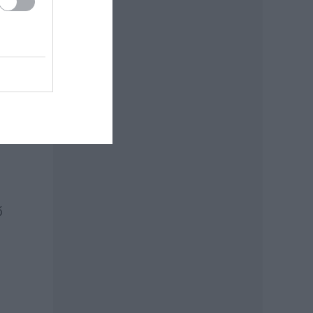
ett
ő