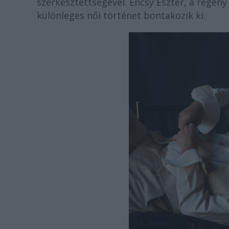
szerkesztettségével. Encsy Eszter, a regény
különleges női történet bontakozik ki.