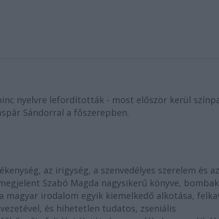
c nyelvre lefordították - most először kerül színp
spár Sándorral a főszerepben.
tékenység, az irigység, a szenvedélyes szerelem és a
r megjelent Szabó Magda nagysikerű könyve, bomba
a magyar irodalom egyik kiemelkedő alkotása, felka
lvezetével, és hihetetlen tudatos, zseniális