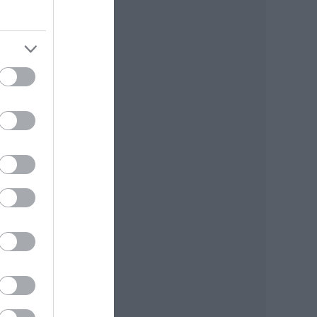
 és
ben
ter
y
s a
k a
m