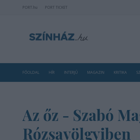
PORT
.hu
PORT TICKET
FŐOLDAL
HÍR
INTERJÚ
MAGAZIN
KRITIKA
S
Az őz - Szabó Ma
Rózsavölgyiben