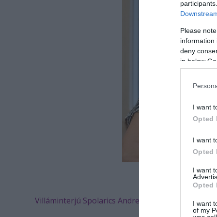
participants
Downstream 
Please note
information 
deny consent
in below Go
Persona
I want t
Opted 
I want t
Opted 
I want 
F
Advertis
Opted 
Villáminterjú Spolarics Andreával:
I want t
of my P
was col