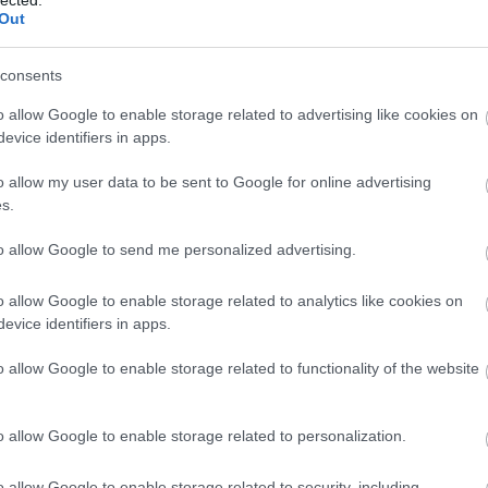
ol Szabó Magda: Az Őz c. darabjában.
Out
észlélek, csodás zenetanár, aki zongoraleckéket ad,
consents
indító szimbiózisban él Encsy Eszter apukájával. Eb
o allow Google to enable storage related to advertising like cookies on
dnak figyelni a gyerekükre, furcsa idegen lesz Esz
evice identifiers in apps.
jától örökölhette a művészi vénát, hiszen színésznő
 Eszter életében. A másik szerepem Juli, a mindenes
o allow my user data to be sent to Google for online advertising
len. Ő egy kicsit morózus, alázatos női figura, aki eg
s.
t dolgozik mindenesként. Ő egy egyszerűbb teremté
to allow Google to send me personalized advertising.
.
o allow Google to enable storage related to analytics like cookies on
 először?
evice identifiers in apps.
ra olvastam, mert nem emlékeztem mindenre.
o allow Google to enable storage related to functionality of the website
an egy monológ, de ebben az előadásban megjelenne
lunk. Nagyon megszerettem ezt a kisregényt. Biztos
o allow Google to enable storage related to personalization.
ézők az olvasásához, mert a színpadi adaptáció ne
o allow Google to enable storage related to security, including