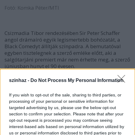
Fotó: Komka Péter/MTI
Csizmadia Tibor rendezésében Sir Peter Schaffer
angol drámaíró egyik legismertebb bohózatát, a
Black Comedyt állítják színpadra. A bemutatóval
egyben tisztelegnek a szerző emléke előtt, aki a
salgótarjáni premiert már nem érhette meg, a szerző
júniusban hunyt el 90 évesen.
szinhaz -
Do Not Process My Personal Information
A történet egy ifjú szobrász, Brindsley Miller, és
If you wish to opt-out of the sale, sharing to third parties, or
menyasszonya, Carol Melkett látszat-világát mutatja
processing of your personal or sensitive information for
be: főhőseink néhány drága, antik bútort
targeted advertising by us, please use the below opt-out
kölcsönöznek engedély nélkül szomszédjuktól, hogy
section to confirm your selection. Please note that after your
lenyűgözzék egyrészt Carol katonatiszt édesapját,
opt-out request is processed you may continue seeing
másrészt a Brindsley munkáinak megtekintése
interest-based ads based on personal information utilized by
végett egyazon estére vendégségbe hívott milliomos
us or personal information disclosed to third parties prior to