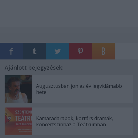
Ajánlott bejegyzések:
Augusztusban jön az év legvidámabb
hete
Kamaradarabok, kortárs drámák,
koncertszínház a Teátrumban