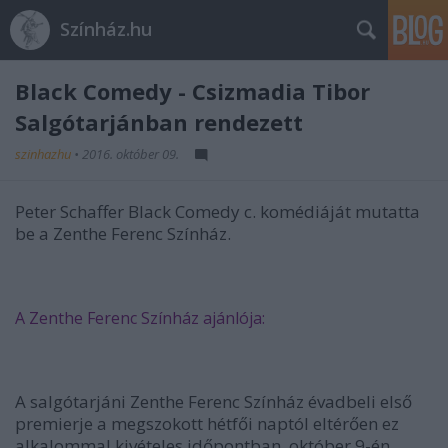
Színház.hu
Black Comedy - Csizmadia Tibor
Salgótarjánban rendezett
szinhazhu
•
2016. október 09.
Peter Schaffer Black Comedy c. komédiáját mutatta
be a Zenthe Ferenc Színház.
A Zenthe Ferenc Színház ajánlója:
A salgótarjáni Zenthe Ferenc Színház évadbeli első
premierje a megszokott hétfői naptól eltérően ez
alkalommal kivételes időpontban, október 9-én,