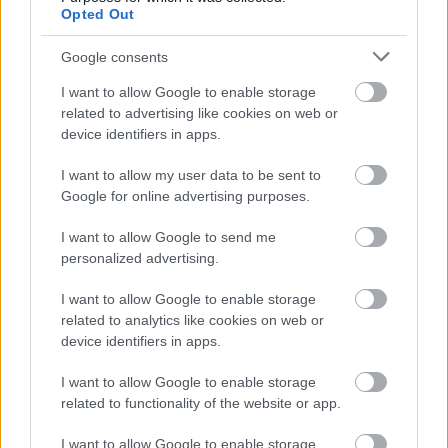
Opted Out
Google consents
I want to allow Google to enable storage
related to advertising like cookies on web or
device identifiers in apps.
Sir Peter Schaffer:
I want to allow my user data to be sent to
Google for online advertising purposes.
Black Comedy
I want to allow Google to send me
personalized advertising.
bohózat 2 részben
játékidő: 120 perc
I want to allow Google to enable storage
related to analytics like cookies on web or
device identifiers in apps.
Brindsley Miller ........ Szűcs Péter Pál
Carol Melkett ........ Marjai Virág
I want to allow Google to enable storage
Clea ........ Bozó Andrea
related to functionality of the website or app.
Miss Furnival ........ Kovács Vanda
Melkett ezredes ........ Csernák János
I want to allow Google to enable storage