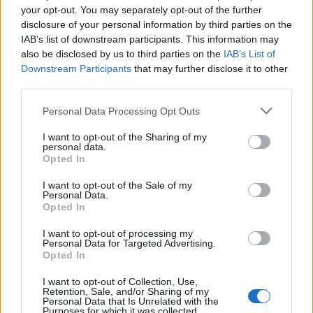
műgyűjtőt. Ám egy váratlan áramszünet, a szomszéd
your opt-out. You may separately opt-out of the further
idő előtti visszatérése, valamint a fiú ex-szeretőjének
disclosure of your personal information by third parties on the
hirtelen felbukkanása révén a dolgok kicsúsznak
IAB’s list of downstream participants. This information may
Brindsley és Carol irányítása alól, és a helyzet egyre
also be disclosed by us to third parties on the
IAB’s List of
katasztrofálisabbá válik. Na és egyre
Downstream Participants
that may further disclose it to other
nevetségesebbé...
third parties.
Please note that this website/app uses one or more Google
Personal Data Processing Opt Outs
services and may gather and store information including but
not limited to your visit or usage behaviour. You may click to
I want to opt-out of the Sharing of my
personal data.
grant or deny consent to Google and its third-party tags to
Opted In
use your data for below specified purposes in below Google
consent section.
I want to opt-out of the Sale of my
Personal Data.
Opted In
I want to opt-out of processing my
Personal Data for Targeted Advertising.
Opted In
I want to opt-out of Collection, Use,
Retention, Sale, and/or Sharing of my
Personal Data that Is Unrelated with the
Purposes for which it was collected.