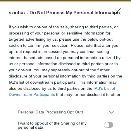
szinhaz -
Do Not Process My Personal Information
If you wish to opt-out of the sale, sharing to third parties, or
processing of your personal or sensitive information for
A Színházi Kritikusok Céhe megdöbbenve értesült a
targeted advertising by us, please use the below opt-out
Népszabadság print és online kiadásának váratlan
section to confirm your selection. Please note that after your
felfüggesztéséről, amely eljárás egy napilap
opt-out request is processed you may continue seeing
esetében üzletileg szokatlan és igen kevéssé ígéretes
interest-based ads based on personal information utilized by
a lap jövőjére nézve.
us or personal information disclosed to third parties prior to
your opt-out. You may separately opt-out of the further
disclosure of your personal information by third parties on the
IAB’s list of downstream participants. This information may
Szolidárisak vagyunk megtévesztett újságíró
also be disclosed by us to third parties on the
IAB’s List of
kollégáinkkal.
Downstream Participants
that may further disclose it to other
third parties.
Please note that this website/app uses one or more Google
Personal Data Processing Opt Outs
Tiltakozunk a sajtószabadság durva megsértése
services and may gather and store information including but
ellen, egyben kifejezzük fájdalmunkat amiatt, hogy a
not limited to your visit or usage behaviour. You may click to
I want to opt-out of the Sharing of my
personal data.
módszeresen eltorzított sajtópiacról eltörölnek most
grant or deny consent to Google and its third-party tags to