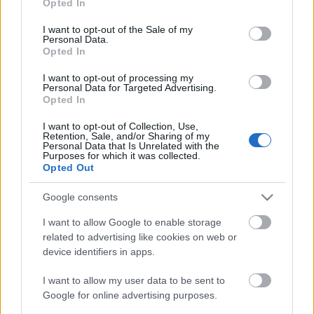
Opted In
egy olyan orgánumot, amely még teret adott a
use your data for below specified purposes in below Google
consent section.
színházi tárgyú írásoknak és a szakmai kritikának.
I want to opt-out of the Sale of my
Personal Data.
Opted In
I want to opt-out of processing my
Budapest, 2016. október 9.
Personal Data for Targeted Advertising.
Opted In
Színházi Kritikusok Céhe
I want to opt-out of Collection, Use,
Retention, Sale, and/or Sharing of my
Personal Data that Is Unrelated with the
Purposes for which it was collected.
Opted Out
Google consents
I want to allow Google to enable storage
Ajánlott bejegyzések:
related to advertising like cookies on web or
device identifiers in apps.
Rögtön dupla premierrel kezdi az új
I want to allow my user data to be sent to
évadot a Radnóti
Google for online advertising purposes.