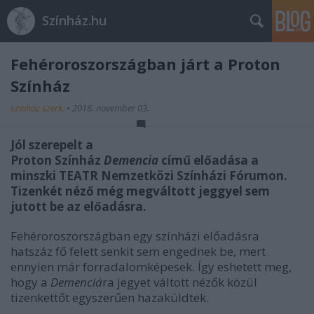
Színház.hu
Fehéroroszországban járt a Proton
Színház
szinhaz szerk.
•
2016. november 03.
Jól szerepelt a
Proton Színház
Demencia
című előadása a
minszki TEATR Nemzetközi Színházi Fórumon.
Tizenkét néző még megváltott jeggyel sem
jutott be az előadásra.
Fehéroroszországban egy színházi előadásra
hatszáz fő felett senkit sem engednek be, mert
ennyien már forradalomképesek. Így eshetett meg,
hogy a
Demenciá
ra jegyet váltott nézők közül
tizenkettőt egyszerűen hazaküldtek.