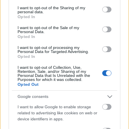
benne, mások az előadás kiszámíthatatlanságát
services and may gather and store information including but
méltatták: “A
mint a közönség kezdené úgy érezni, hogy
not limited to your visit or usage behaviour. You may click to
I want to opt-out of the Sharing of my
personal data.
érti, mi volt rendezői szándék, a felállás ismét
grant or deny consent to Google and its third-party tags to
Opted In
megváltozik. Képtelenség előre kiszámítani, mi jöhet
use your data for below specified purposes in below Google
még”
(Irina Goroshko)
.
De olyan recenzens is volt, aki
consent section.
I want to opt-out of the Sale of my
Personal Data.
az egész fesztivál csúcspontjának találta az előadást:
Opted In
„
A fejemben azzal a gondolattal értem haza, hogy az
egész TEART csak kínos előjáték volt. A
Demencia
I want to opt-out of processing my
felvezetése
(Anna Jefremenko).
Personal Data for Targeted Advertising.
Opted In
A
Demencia
Budapesten legközelebb november 8-án
I want to opt-out of Collection, Use,
a Vígszínházban lesz látható, ahová az előadás egy
Retention, Sale, and/or Sharing of my
Personal Data that Is Unrelated with the
év után tér vissza.
Purposes for which it was collected.
Opted Out
Google consents
I want to allow Google to enable storage
Címkék:
fesztivál
vendégjáték
Proton Színház
related to advertising like cookies on web or
device identifiers in apps.