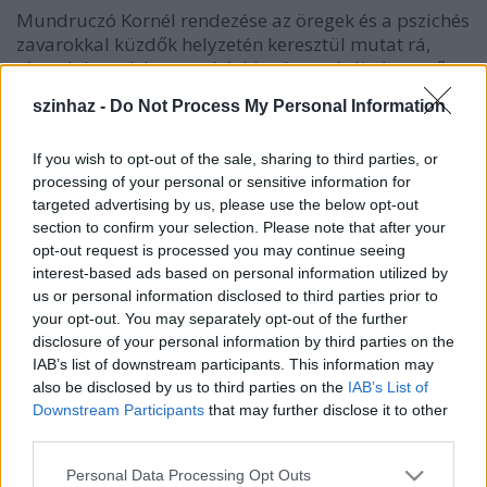
Mundruczó Kornél rendezése az öregek és a pszichés
zavarokkal küzdők helyzetén keresztül mutat rá,
társadalmunk hogyan hárítja el magától alapvető
felelősségét.
szinhaz -
Do Not Process My Personal Information
If you wish to opt-out of the sale, sharing to third parties, or
processing of your personal or sensitive information for
targeted advertising by us, please use the below opt-out
section to confirm your selection. Please note that after your
opt-out request is processed you may continue seeing
interest-based ads based on personal information utilized by
us or personal information disclosed to third parties prior to
your opt-out. You may separately opt-out of the further
disclosure of your personal information by third parties on the
IAB’s list of downstream participants. This information may
also be disclosed by us to third parties on the
IAB’s List of
Nagy Ervin a
Demenciá
ban
Downstream Participants
that may further disclose it to other
third parties.
A
Demencia
határozottan jó kritikai visszhangot
kapott. Volt, aki az “
igazi európai színházat
” látta
Please note that this website/app uses one or more Google
Personal Data Processing Opt Outs