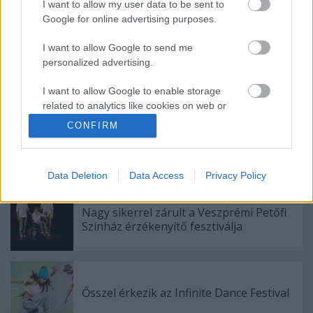
I want to allow my user data to be sent to
Google for online advertising purposes.
Ajánlott bejegyzések:
I want to allow Google to send me
personalized advertising.
Augusztusban jön az év legvidámabb
hete
I want to allow Google to enable storage
related to analytics like cookies on web or
device identifiers in apps.
CONFIRM
Kamaradarabok, kortárs drámák,
I want to allow Google to enable storage
koncertszínház a Teátrumban
related to functionality of the website or app.
Data Deletion
Data Access
Privacy Policy
I want to allow Google to enable storage
related to personalization.
Nagy sikerrel zárult a Veszprémi Petőfi
Színház érzékenyítő fesztiválja
I want to allow Google to enable storage
related to security, including authentication
functionality and fraud prevention, and other
user protection.
Ősszel érkezik az Infinite Dance Festival