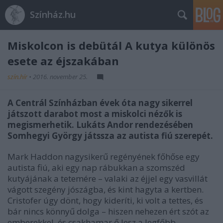
Színház.hu
Miskolcon is debütál A kutya különös
esete az éjszakában
szín.hír
•
2016. november 25.
A Centrál Színházban évek óta nagy sikerrel
játszott darabot most a miskolci nézők is
megismerhetik. Lukáts Andor rendezésében
Somhegyi György játssza az autista fiú szerepét.
Mark Haddon nagysikerű regényének főhőse egy
autista fiú, aki egy nap rábukkan a szomszéd
kutyájának a tetemére – valaki az éjjel egy vasvillát
vágott szegény jószágba, és kint hagyta a kertben.
Cristofer úgy dönt, hogy kideríti, ki volt a tettes, és
bár nincs könnyű dolga – hiszen nehezen ért szót az
emberekkel, és csakhamar ő lesz a legfőbb