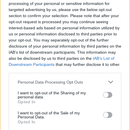
csodálatos dolog van a világban, amit Cristofer
processing of your personal or sensitive information for
felfedezett és el is mesél a darabban. Másrészről viszont
targeted advertising by us, please use the below opt-out
az érzelmi gátak miatt sok mindenből kimarad: nem
section to confirm your selection. Please note that after your
focizik, soha nem jár strandra és nem öleli meg a
opt-out request is processed you may continue seeing
szüleit, hiszen nem bírja elviselni az érintést. Azt hiszem,
interest-based ads based on personal information utilized by
us or personal information disclosed to third parties prior to
a nézők elgondolkodnak majd azon, hogy bár nem
your opt-out. You may separately opt-out of the further
akarunk olyanok lenni, mint ő, mégis jó lenne tudni
disclosure of your personal information by third parties on the
mindazt, amit Cristofer tud."
IAB’s list of downstream participants. This information may
also be disclosed by us to third parties on the
IAB’s List of
Downstream Participants
that may further disclose it to other
third parties.
Please note that this website/app uses one or more Google
Personal Data Processing Opt Outs
services and may gather and store information including but
not limited to your visit or usage behaviour. You may click to
I want to opt-out of the Sharing of my
personal data.
grant or deny consent to Google and its third-party tags to
Opted In
use your data for below specified purposes in below Google
consent section.
I want to opt-out of the Sale of my
Personal Data.
Opted In