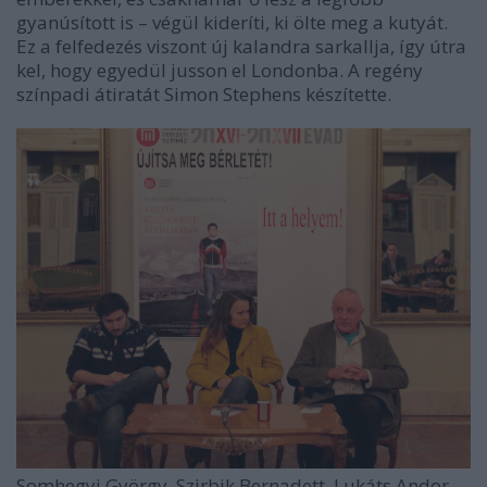
gyanúsított is – végül kideríti, ki ölte meg a kutyát.
Ez a felfedezés viszont új kalandra sarkallja, így útra
kel, hogy egyedül jusson el Londonba. A regény
színpadi átiratát Simon Stephens készítette.
Somhegyi György, Szirbik Bernadett, Lukáts Andor