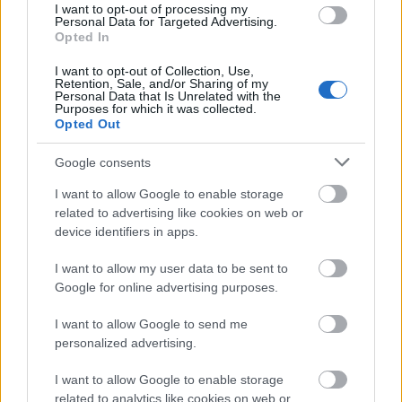
I want to opt-out of processing my
Personal Data for Targeted Advertising.
Opted In
I want to opt-out of Collection, Use,
Retention, Sale, and/or Sharing of my
Personal Data that Is Unrelated with the
Purposes for which it was collected.
Opted Out
Google consents
I want to allow Google to enable storage
related to advertising like cookies on web or
device identifiers in apps.
I want to allow my user data to be sent to
Somhegyi Györgyöt láthatjuk az előadás
Google for online advertising purposes.
főszerepében. A Cristofert játszó fiatal színművész
I want to allow Google to send me
elmondta, sokat készült a szerepre.
"Rengeteget
personalized advertising.
olvastam, néztem filmeket és beszélgettem is
autistákkal. Mindegyiküknek saját személyisége van, az
I want to allow Google to enable storage
autizmus pedig egyfajta szűrő, amivel a világ felé
related to analytics like cookies on web or