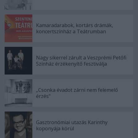
Kamaradarabok, kortárs drámák,
koncertszínház a Teátrumban
Nagy sikerrel zárult a Veszprémi Petőfi
Színház érzékenyítő fesztiválja
„Csonka évadot zárni nem felemelő
érzés"
Gasztronómiai utazás Karinthy
koponyája körül