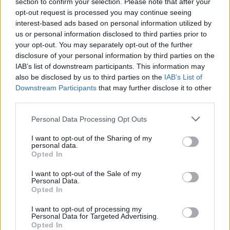
belga, francia, afrikai és angol színészek lépnek
section to confirm your selection. Please note that after your
színpadra. Az adaptálásban és a rendezésben pedig
opt-out request is processed you may continue seeing
Jean-Claude Carrière és Marie-Hélène Estienne
interest-based ads based on personal information utilized by
francia alkotók voltak Brook segítségére.
us or personal information disclosed to third parties prior to
your opt-out. You may separately opt-out of the further
disclosure of your personal information by third parties on the
IAB’s list of downstream participants. This information may
also be disclosed by us to third parties on the
IAB’s List of
Downstream Participants
that may further disclose it to other
third parties.
Please note that this website/app uses one or more Google
Personal Data Processing Opt Outs
services and may gather and store information including but
not limited to your visit or usage behaviour. You may click to
I want to opt-out of the Sharing of my
personal data.
grant or deny consent to Google and its third-party tags to
Csatamező
(fotó: Simon Annand)
Opted In
use your data for below specified purposes in below Google
consent section.
„Elég, ha az egyik színész egy sárga takaróval megáll az
I want to opt-out of the Sale of my
Personal Data.
egyenes derékkal a földön kuporgó, maga elé meredő
Opted In
társa mögött, elég, ha a szélesre tárt takarót finom
mozdulattal összezárja a másik arca előtt, és máris
I want to opt-out of processing my
Personal Data for Targeted Advertising.
többet – több elmúlást – élünk meg, mint egyetlen
Opted In