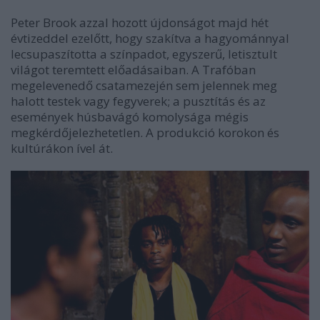
Peter Brook azzal hozott újdonságot majd hét
évtizeddel ezelőtt, hogy szakítva a hagyománnyal
lecsupaszította a színpadot, egyszerű, letisztult
világot teremtett előadásaiban. A Trafóban
megelevenedő csatamezején sem jelennek meg
halott testek vagy fegyverek; a pusztítás és az
események húsbavágó komolysága mégis
megkérdőjelezhetetlen. A produkció korokon és
kultúrákon ível át.