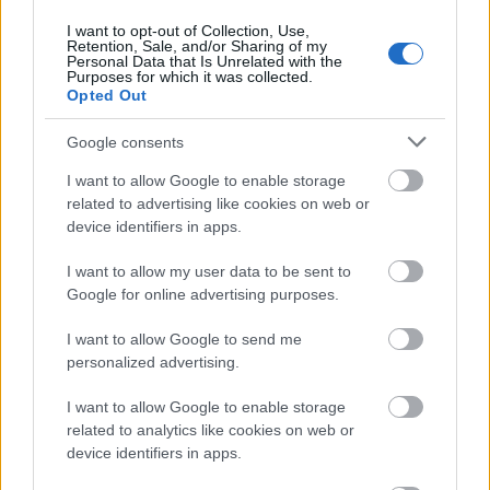
ember halálát. Amikor galambról és a sólyomról szóló
tanulságos történet kerül sorra, két vízszintesen tartott
I want to opt-out of Collection, Use,
bambuszpálca szolgál mérlegül, két térdelő színész
Retention, Sale, and/or Sharing of my
Personal Data that Is Unrelated with the
pedig a pálcára helyezett állal „méri ki” a galamb és az
Purposes for which it was collected.
igazságos király súlyát. Az öt előadó magától értetődő
Opted Out
plaszticitással műveli a szót és a zenét. Az arc, a
tekintet, a mozdulat, a gesztus tisztaságában,
Google consents
elengedett koncentráltágában a történet." –
írta
Upor
I want to allow Google to enable storage
László az általa korábban látott előadásról.
related to advertising like cookies on web or
device identifiers in apps.
Brook nem most látogat először Magyarországra, a
70-es években és 2009-ben járt már Budapesten.
I want to allow my user data to be sent to
Google for online advertising purposes.
I want to allow Google to send me
personalized advertising.
I want to allow Google to enable storage
related to analytics like cookies on web or
device identifiers in apps.