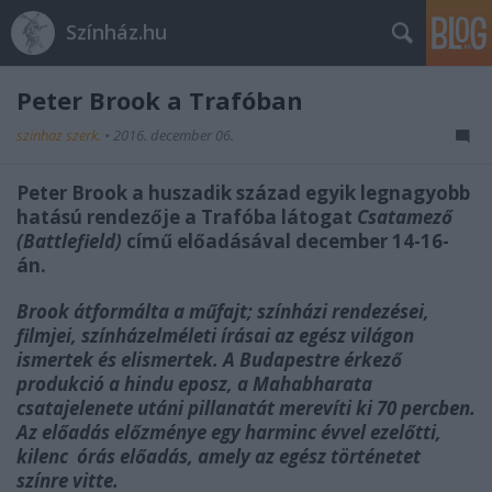
Színház.hu
Peter Brook a Trafóban
szinhaz szerk.
•
2016. december 06.
Peter Brook a huszadik század egyik legnagyobb
hatású rendezője a Trafóba látogat
Csatamező
(Battlefield)
című előadásával december 14-16-
án.
Brook átformálta a műfajt; színházi rendezései,
filmjei, színházelméleti írásai az egész világon
ismertek és elismertek. A Budapestre érkező
produkció a hindu eposz, a Mahabharata
csatajelenete utáni pillanatát merevíti ki 70 percben.
Az előadás előzménye egy harminc évvel ezelőtti,
kilenc órás előadás, amely az egész történetet
színre vitte.